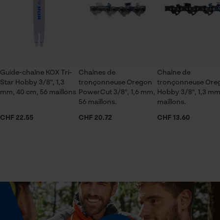
Vérifier linstallation de cookies
agriculture
ou par e-mail à info-ch@kox.eu.
ID de session
Sauvegarder les préférences
pour traitement des données
Saison
Articles pour toute l'année
Econda Tag Manager
Guide-chaîne KOX Tri-
Chaînes de
Chaîne de
Star Hobby 3/8", 1,3
tronçonneuse Oregon
tronçonneuse Ore
Contenu de la livraison
Cookies statistiques
mm, 40 cm, 56 maillons
PowerCut 3/8", 1,6 mm,
Hobby 3/8", 1,3 mm
1 x Chaîne de tronçonneuse
56 maillons.
maillons.
CHF 22.55
CHF 20.72
CHF 13.60
Volume
31.63 in³
Econda Analytics
Mouseflow Web Analytics Tool
Fact-Finder Tracking
Dimensions et taille
Longueur du rail
40 cm