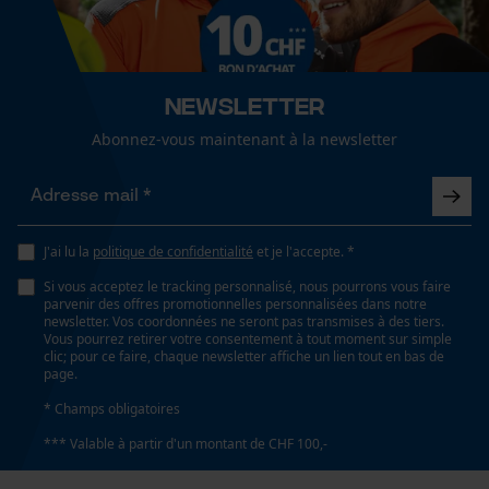
Cookies de performance et de
fonctionnalité
Spécifications techniques
Newsletter
Lubrification automatique de la chaîne
Loop54 Personalization
Abonnez-vous maintenant à la newsletter
Non
Page d'accueil personnalisée
Panier sauvegardé
Propriété
Salutation personnelle
Longue durée de vie
J'ai lu la
politique de confidentialité
et je l'accepte. *
Géo-IP et détection des
Si vous acceptez le tracking personnalisé, nous pourrons vous faire
utilisateurs
parvenir des offres promotionnelles personnalisées dans notre
newsletter. Vos coordonnées ne seront pas transmises à des tiers.
Vidéos YouTube
Estampage composant propulseur
Vous pourrez retirer votre consentement à tout moment sur simple
91
clic; pour ce faire, chaque newsletter affiche un lien tout en bas de
Google Maps
page.
Prise de contact par chat
* Champs obligatoires
Réglage Jolly
*** Valable à partir d'un montant de CHF 100,-
60 deg
Cookies marketing