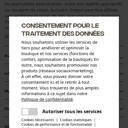
les applications dans le jardin. Grâce aux repères appropriés
sur les dents de coupe, la chaîne Oregon peut être affûtée
sans problème et le pas de 3/8'' avec une largeur de maillon
d'entraînement de 1,3 mm assure une coupe douce. La
Consentement pour le
chaîne est donc idéale pour ...
traitement des données
Afficher plus
Nous souhaitons utiliser les services de
tiers pour améliorer et optimiser la
boutique et nos services (fonctions de
Avantages du produit
confort, optimisation de la boutique). En
outre, nous souhaitons promouvoir nos
Les limiteurs de profondeur biseautés en forme de rampe
produits (réseaux sociaux/marketing).
Informations sur le produit
À cet effet, vous pouvez donner votre
réduisent les chocs retour
consentement ici et le retirer à tout
Avec longue dent tranchante pour une durée de vie
moment. Vous trouverez de plus amples
prolongée
Matériau & entretien
informations à ce sujet dans notre
Détails du produit
Idéale pour le bricolage de loisir et l'entretien des arbres
Politique de confidentialité
.
partager
Type dactivité
Une erreur s'est produite. Veuillez
Fiches techniques
Autoriser tous les services
Matériau
Scier
partager
essayer encore.
Cookies nécessaires
|
Cookies statistiques
|
Fiche technique du fabricant (PDF)
Cookies de performance et de fonctionnalité
mail
|
Matériau principal
Informations fabricant