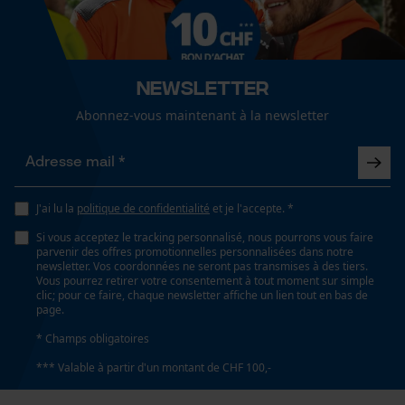
Cookies de performance et de
fonctionnalité
Spécifications techniques
Newsletter
Lubrification automatique de la chaîne
Loop54 Personalization
Abonnez-vous maintenant à la newsletter
Non
Page d'accueil personnalisée
Panier sauvegardé
Propriété
Salutation personnelle
Haute performance de coupe
J'ai lu la
politique de confidentialité
et je l'accepte. *
Géo-IP et détection des
Si vous acceptez le tracking personnalisé, nous pourrons vous faire
utilisateurs
parvenir des offres promotionnelles personnalisées dans notre
newsletter. Vos coordonnées ne seront pas transmises à des tiers.
Vidéos YouTube
Estampage composant propulseur
Vous pourrez retirer votre consentement à tout moment sur simple
73
clic; pour ce faire, chaque newsletter affiche un lien tout en bas de
Google Maps
page.
Prise de contact par chat
* Champs obligatoires
Réglage Jolly
*** Valable à partir d'un montant de CHF 100,-
55 deg
Cookies marketing