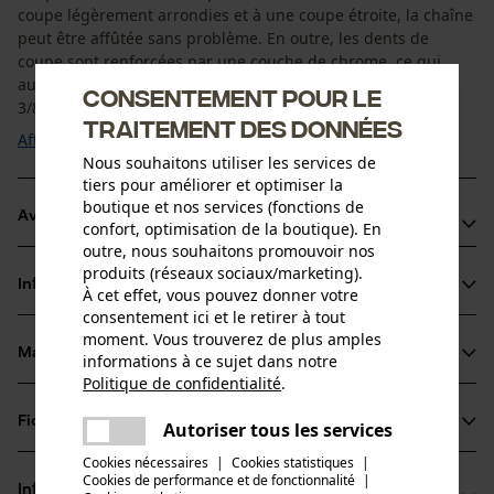
coupe légèrement arrondies et à une coupe étroite, la chaîne
peut être affûtée sans problème. En outre, les dents de
coupe sont renforcées par une couche de chrome, ce qui
augmente considérablement leur durée de vie. Le pas de
Consentement pour le
3/8'' et la largeur du maillon ...
traitement des données
Afficher plus
Nous souhaitons utiliser les services de
tiers pour améliorer et optimiser la
boutique et nos services (fonctions de
Avantages du produit
confort, optimisation de la boutique). En
outre, nous souhaitons promouvoir nos
La chaîne réduit les vibrations du dispositif de coupe
produits (réseaux sociaux/marketing).
Informations sur le produit
À cet effet, vous pouvez donner votre
Grâce à des maillons de liaison spéciaux l'huile reste plus
consentement ici et le retirer à tout
longtemps sur la chaîne de la tronçonneuse
moment. Vous trouverez de plus amples
Idéale dans des conditions abrasives, par ex. du bois sale,
Matériau & entretien
informations à ce sujet dans notre
Détails du produit
couvert de sable ou carbonisé
Politique de confidentialité
.
partager
Type dactivité
Une erreur s'est produite. Veuillez
Fiches techniques
Autoriser tous les services
Matériau
Scier
partager
essayer encore.
Cookies nécessaires
|
Cookies statistiques
|
Fiche technique du fabricant (PDF)
Cookies de performance et de fonctionnalité
mail
|
Matériau principal
Informations fabricant