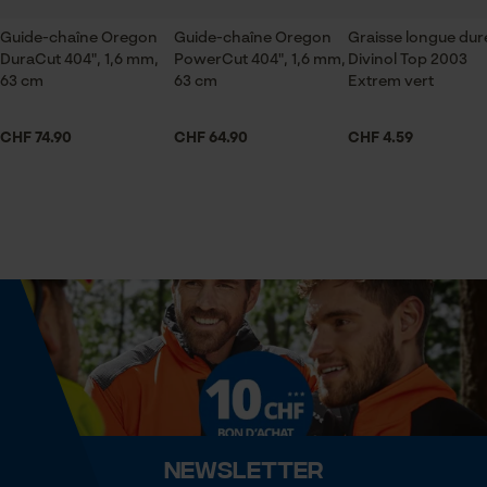
Sauvegarder les préférences
pour traitement des données
Guide-chaîne Oregon
Guide-chaîne Oregon
Graisse longue dur
Econda Tag Manager
DuraCut 404", 1,6 mm,
PowerCut 404", 1,6 mm,
Divinol Top 2003
Saison
63 cm
63 cm
Extrem vert
Articles pour toute l'année
CHF 74.90
CHF 64.90
CHF 4.59
Cookies statistiques
Contenu de la livraison
1 x Chaîne de tronçonneuse
Econda Analytics
Optique/motif
couleur unie
Mouseflow Web Analytics Tool
Fact-Finder Tracking
Dimensions et taille
Cookies de performance et de
Angle de poitrine résultant
fonctionnalité
60 deg
Newsletter