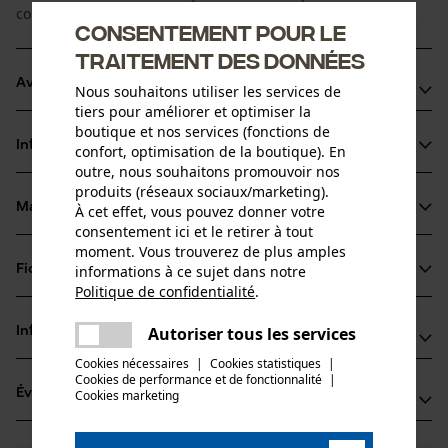
coupe en souplesse, pour une utilisation professionnelle.
Consentement pour le
traitement des données
Avantages du produit
Nous souhaitons utiliser les services de
tiers pour améliorer et optimiser la
Arêtes de coupe de petit diamètre pour des coupes
boutique et nos services (fonctions de
Informations sur le produit
confort, optimisation de la boutique). En
rapides et un affûtage aisé
outre, nous souhaitons promouvoir nos
Les maillons entraîneurs de sécurité réduisent le choc
produits (réseaux sociaux/marketing).
retour
Matériau & entretien
À cet effet, vous pouvez donner votre
Détails du produit
consentement ici et le retirer à tout
Plus résistantes à la salissure que les chaînes chisel, mais
moment. Vous trouverez de plus amples
un peu moins de puissance de coupe
Type dactivité
informations à ce sujet dans notre
Fiches techniques
Matériau
Scier
Politique de confidentialité
.
partager
Fiche technique du fabricant (PDF)
Une erreur s'est produite. Veuillez
Matériau principal
Autoriser tous les services
Informations fabricant
partager
Acier
essayer encore.
Groupe dâge
Cookies nécessaires
|
Cookies statistiques
|
Fabricant
adulte
Cookies de performance et de fonctionnalité
mail
|
Évaluations
Cookies marketing
(0)
Oregon Tool, Inc.
Épaisseur du matériau
4909 SE International Way
1.6 mm
97222 Portland, États-Unis