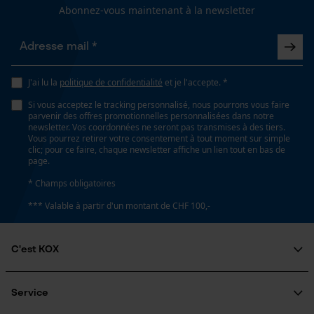
Abonnez-vous maintenant à la newsletter
Longueur du rail
63 cm
Loop54 Personalization
Page d'accueil personnalisée
J'ai lu la
politique de confidentialité
et je l'accepte. *
Panier sauvegardé
Spécifications techniques
Si vous acceptez le tracking personnalisé, nous pourrons vous faire
Salutation personnelle
parvenir des offres promotionnelles personnalisées dans notre
newsletter. Vos coordonnées ne seront pas transmises à des tiers.
Lubrification automatique de la chaîne
Géo-IP et détection des
Vous pourrez retirer votre consentement à tout moment sur simple
utilisateurs
Non
clic; pour ce faire, chaque newsletter affiche un lien tout en bas de
page.
Vidéos YouTube
* Champs obligatoires
Google Maps
Propriété
*** Valable à partir d'un montant de CHF 100,-
risque de recul réduit, Insensible
Prise de contact par chat
C'est KOX
Réglage Jolly
Cookies marketing
60 deg
Qui sommes-nous?
Engagement social
Service
Guide pratique