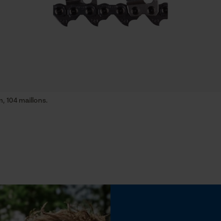
Econda Tag Manager
Propriété
risque de recul réduit, Insensible
Cookies statistiques
Limes 1ère moitié
5.5 mm
 104 maillons.
Econda Analytics
Maintien des limes
Mouseflow Web Analytics Tool
à partir de 10°
Fact-Finder Tracking
Inverseur de phase
Non
Cookies de performance et de
fonctionnalité
Coupe en biais