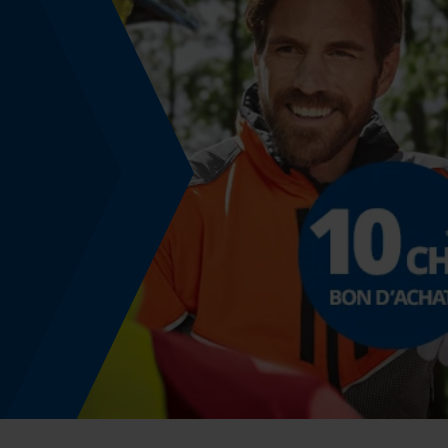
35 deg
Angle de poitrine sécurisant
0.65 mm
Distance du limiteur de profondeur
0.65 mm
Épaisseur du propulseur / largeur de la rainure
0.063 in
Remplacement de chaîne sans outil
Non