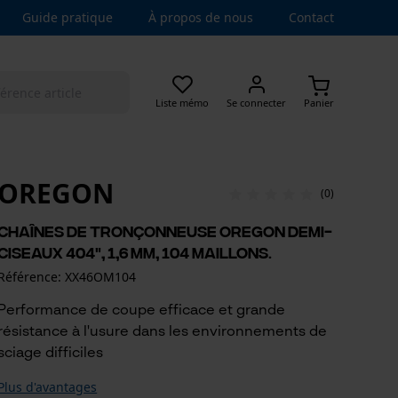
Guide pratique
À propos de nous
Contact
Liste mémo
Se connecter
Panier
OREGON
(0)
Chaînes de tronçonneuse Oregon demi-
ciseaux 404", 1,6 mm, 104 maillons.
Référence: XX46OM104
Performance de coupe efficace et grande
résistance à l'usure dans les environnements de
sciage difficiles
Plus d'avantages