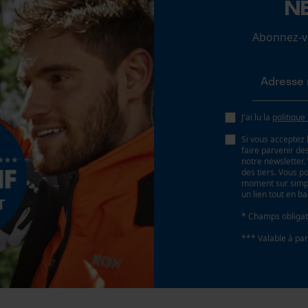
N
Non
Loop54 Personalization
Abonnez-vo
Page d'accueil personnalisée
Pas
Panier sauvegardé
404"
Salutation personnelle
Géo-IP et détection des utilisateurs
J'ai lu la
politique
Propulseur épaisseur de la rainure (mm)
Vidéos YouTube
1.6 mm
Si vous acceptez 
Google Maps
faire parvenir d
notre newsletter
Prise de contact par chat
des tiers. Vous p
Tension de chaîne sans outil
moment sur simple
un lien tout en b
Non
* Champs obligat
Cookies marketing
*** Valable à par
Google Global Site Tag