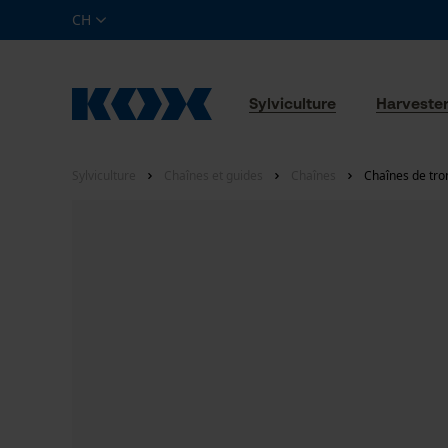
CH
Sylviculture
Harveste
Sylviculture
Chaînes et guides
Chaînes
Chaînes de tro