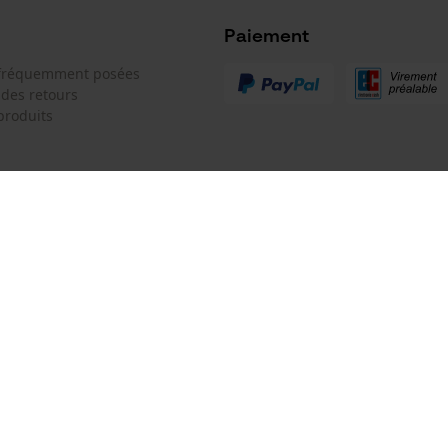
Microsoft Advertising Universal Event
Tracking
Paiement
Batterie incluse
Survicate
 fréquemment posées
Batterie/piles non incluses
 des retours
produits
 de contact
Oregon Tool GmbH
e de commande
KOX - Pour les Pros du Bois et de 
Motoculture
Siège social:
 contrat
Lise-Meitner-Str. 4
70736 Fellbach
Pas de magasin !
Adresse de retour:
Modèle de tronçonneuse