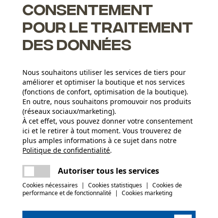
Consentement
pour le traitement
des données
apides et un affûtage aisé
c retour
Nous souhaitons utiliser les services de tiers pour
l, mais un peu moins de puissance de coupe
améliorer et optimiser la boutique et nos services
(fonctions de confort, optimisation de la boutique).
En outre, nous souhaitons promouvoir nos produits
(réseaux sociaux/marketing).
À cet effet, vous pouvez donner votre consentement
Groupe dâge
ici et le retirer à tout moment. Vous trouverez de
adulte
plus amples informations à ce sujet dans notre
Politique de confidentialité
partager
.
Une erreur s'est produite. Veuillez essayer
Épaisseur du matériau
encore.
1.6 mm
Nombre déléments propulseurs
mail
Autoriser tous les services
104
Cookies nécessaires
|
Cookies statistiques
|
Cookies de
performance et de fonctionnalité
|
Cookies marketing
(0)
Poids de larticle