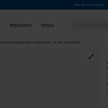
Bon de commande
r
Motoculture
Chasse
nçonneuse Oregon demi-ciseaux 404", 1,6 mm, 104 maillons.