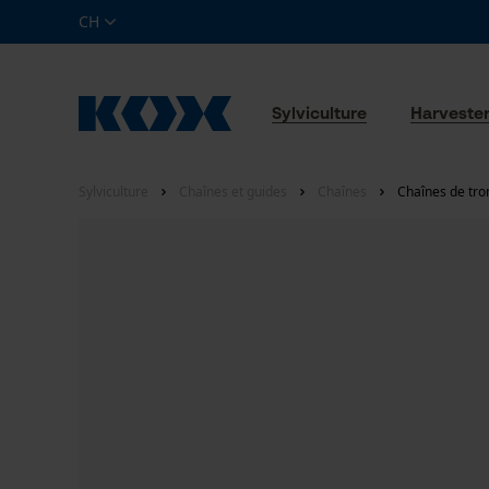
CH
Sylviculture
Harveste
Sylviculture
Chaînes et guides
Chaînes
Chaînes de tro