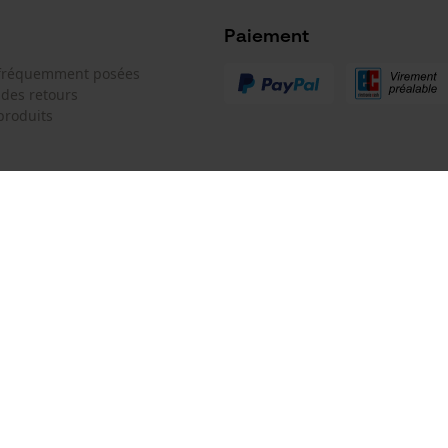
Microsoft Advertising Universal Event
Tracking
Paiement
Batterie incluse
Survicate
 fréquemment posées
Batterie/piles non incluses
 des retours
produits
 de contact
Oregon Tool GmbH
e de commande
KOX - Pour les Pros du Bois et de 
Motoculture
Siège social:
 contrat
Lise-Meitner-Str. 4
70736 Fellbach
Pas de magasin !
Adresse de retour:
Modèle de tronçonneuse