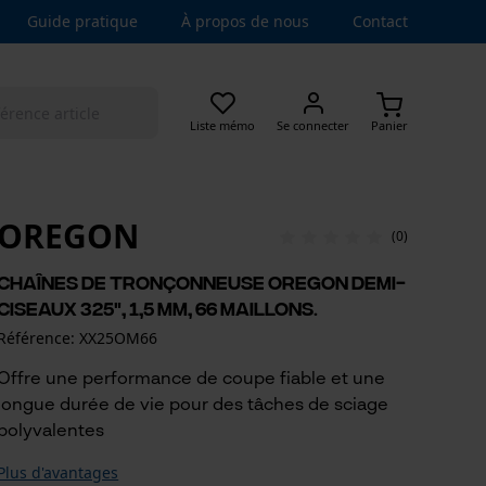
Guide pratique
À propos de nous
Contact
Liste mémo
Se connecter
Panier
OREGON
(0)
Chaînes de tronçonneuse Oregon demi-
ciseaux 325", 1,5 mm, 66 maillons.
Référence: XX25OM66
Offre une performance de coupe fiable et une
longue durée de vie pour des tâches de sciage
polyvalentes
Plus d'avantages