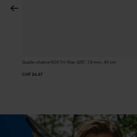
Spécifications techniques
Lubrification automatique de la chaîne
Non
Réglage Jolly
55 deg
Guide-chaîne KOX Tri-Star 325", 1,5 mm, 40 cm
CHF 26.67
Limes 2ème moitié
4.5 mm
Fonction de hachage
Non
Angle daffûtage