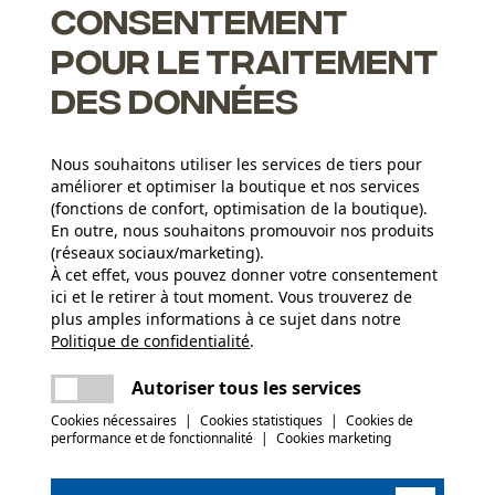
Consentement
pour le traitement
des données
apides et un affûtage aisé
Nous souhaitons utiliser les services de tiers pour
c retour
améliorer et optimiser la boutique et nos services
(fonctions de confort, optimisation de la boutique).
En outre, nous souhaitons promouvoir nos produits
(réseaux sociaux/marketing).
À cet effet, vous pouvez donner votre consentement
Groupe dâge
ici et le retirer à tout moment. Vous trouverez de
adulte
plus amples informations à ce sujet dans notre
Politique de confidentialité
partager
.
Une erreur s'est produite. Veuillez essayer
Épaisseur du matériau
encore.
1.5 mm
Nombre déléments propulseurs
mail
Autoriser tous les services
66
Cookies nécessaires
|
Cookies statistiques
|
Cookies de
performance et de fonctionnalité
|
Cookies marketing
(0)
Poids de larticle