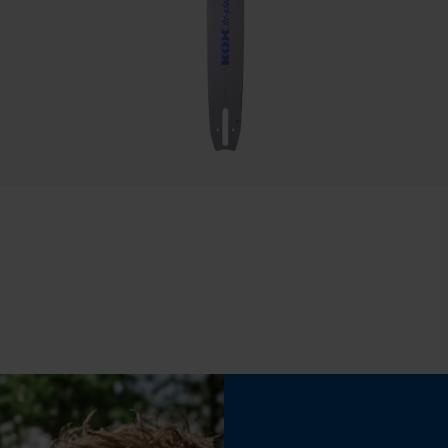
Econda Tag Manager
Estampage composant propulseur
21
Cookies statistiques
Limes 1ère moitié
4.8 mm
Econda Analytics
Maintien des limes
Mouseflow Web Analytics Tool
à partir de 10°
Fact-Finder Tracking
Inverseur de phase
Non
Cookies de performance et de
fonctionnalité
Coupe en biais