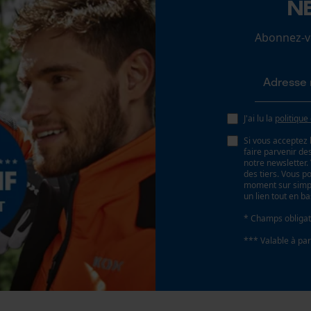
N
Non
Loop54 Personalization
Abonnez-vo
Page d'accueil personnalisée
Pas
Panier sauvegardé
325"
Salutation personnelle
Géo-IP et détection des utilisateurs
J'ai lu la
politique
Propulseur épaisseur de la rainure (mm)
Vidéos YouTube
1.5 mm
Si vous acceptez 
Google Maps
faire parvenir d
notre newsletter
Prise de contact par chat
des tiers. Vous p
Tension de chaîne sans outil
moment sur simple
un lien tout en b
Non
* Champs obligat
Cookies marketing
*** Valable à par
Google Global Site Tag