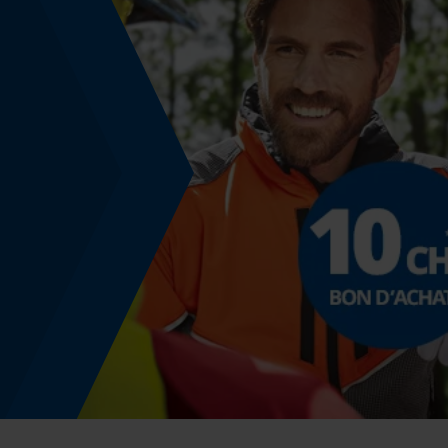
30 deg
Angle de poitrine sécurisant
0.65 mm
Distance du limiteur de profondeur
0.65 mm
Épaisseur du propulseur / largeur de la rainure
0.058 in
Remplacement de chaîne sans outil
Non