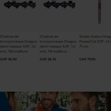
Vérifier linstallation de cookies
ou par e-mail à info-ch@kox.eu.
ID de session
Secteur
industrie du bâtiment, sylviculture, pompiers,
Sauvegarder les préférences
pour traitement des données
jardinage et aménagement paysager, artisanat,
agriculture
Econda Tag Manager
Chaînes de
Chaînes de
Guide-chaîne Ore
tronçonneuse Oregon
tronçonneuse Oregon
PowerCut 3/8", 1,6
Saison
Cookies statistiques
demi-ciseaux 3/8", 1,6
demi-ciseaux 3/8", 1,6
71 cm
Articles pour toute l'année
mm, 135 maillons.
mm, 114 maillons.
CHF 45.90
CHF 38.76
CHF 79.90
Contenu de la livraison
1 x Chaîne de tronçonneuse
Econda Analytics
Mouseflow Web Analytics Tool
Optique/motif
Fact-Finder Tracking
couleur unie