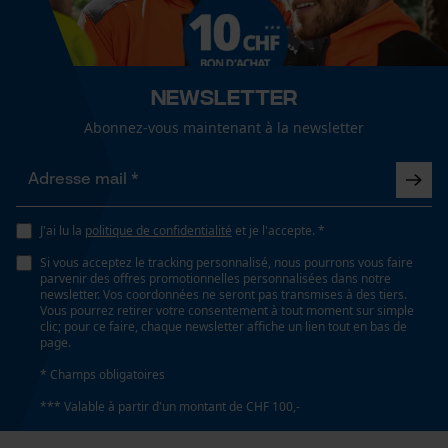
Cookies de performance et de
Dimensions et taille
fonctionnalité
Angle de poitrine résultant
60 deg
Newsletter
Loop54 Personalization
Abonnez-vous maintenant à la newsletter
Longueur du rail
Page d'accueil personnalisée
71 cm
Panier sauvegardé
Salutation personnelle
J'ai lu la
politique de confidentialité
et je l'accepte. *
Géo-IP et détection des
Spécifications techniques
Si vous acceptez le tracking personnalisé, nous pourrons vous faire
utilisateurs
parvenir des offres promotionnelles personnalisées dans notre
newsletter. Vos coordonnées ne seront pas transmises à des tiers.
Vidéos YouTube
Lubrification automatique de la chaîne
Vous pourrez retirer votre consentement à tout moment sur simple
Non
clic; pour ce faire, chaque newsletter affiche un lien tout en bas de
Google Maps
page.
Prise de contact par chat
* Champs obligatoires
Propriété
*** Valable à partir d'un montant de CHF 100,-
risque de recul réduit, Insensible
Cookies marketing