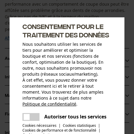
performance avec un comportement de coupe doux peut être
affûtée sans problème grâce aux dents de coupe arrondies.
Grâce au pas de 3/8" et à la largeur du maillon
d'entraînement de 1,6 mm, il y a moins de rebond, ce qui
Consentement pour le
permet de couper confortablement et de ...
traitement des données
Afficher plus
Nous souhaitons utiliser les services de
tiers pour améliorer et optimiser la
boutique et nos services (fonctions de
Avantages du produit
confort, optimisation de la boutique). En
outre, nous souhaitons promouvoir nos
La chaîne réduit la vibration de la garniture de coupe
produits (réseaux sociaux/marketing).
Informations sur le produit
À cet effet, vous pouvez donner votre
Le petit radius des arêtes de coupe permet un
consentement ici et le retirer à tout
tronçonnage rapide et un affûtage aisé
moment. Vous trouverez de plus amples
Des maillons entraîneurs de sécurité réduisent les chocs
Matériau & entretien
informations à ce sujet dans notre
Détails du produit
Politique de confidentialité
.
partager
Type dactivité
Une erreur s'est produite. Veuillez
Fiches techniques
Autoriser tous les services
Matériau
Scier
partager
essayer encore.
Cookies nécessaires
|
Cookies statistiques
|
Fiche technique du fabricant (PDF)
Cookies de performance et de fonctionnalité
mail
|
Matériau principal
Informations fabricant