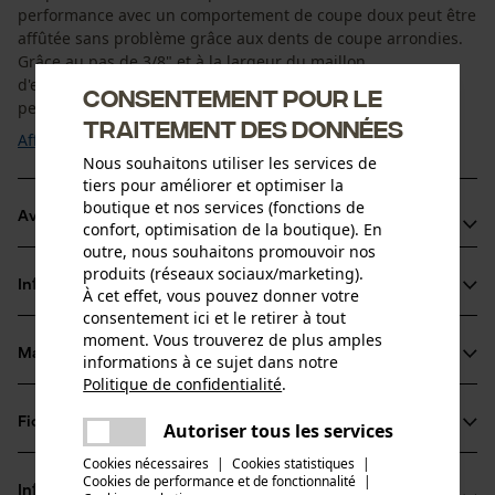
performance avec un comportement de coupe doux peut être
affûtée sans problème grâce aux dents de coupe arrondies.
Grâce au pas de 3/8" et à la largeur du maillon
d'entraînement de 1,6 mm, il y a moins de rebond, ce qui
Consentement pour le
permet de couper confortablement et de ...
traitement des données
Afficher plus
Nous souhaitons utiliser les services de
tiers pour améliorer et optimiser la
boutique et nos services (fonctions de
Avantages du produit
confort, optimisation de la boutique). En
outre, nous souhaitons promouvoir nos
La chaîne réduit les vibrations du dispositif de coupe
produits (réseaux sociaux/marketing).
Informations sur le produit
À cet effet, vous pouvez donner votre
Arêtes de coupe de petit diamètre pour des coupes
consentement ici et le retirer à tout
rapides et un affûtage aisé
moment. Vous trouverez de plus amples
Les maillons entraîneurs de sécurité réduisent le choc
Matériau & entretien
informations à ce sujet dans notre
Détails du produit
retour
Politique de confidentialité
.
partager
Type dactivité
Une erreur s'est produite. Veuillez
Fiches techniques
Autoriser tous les services
Matériau
Scier
partager
essayer encore.
Cookies nécessaires
|
Cookies statistiques
|
Fiche technique du fabricant (PDF)
Cookies de performance et de fonctionnalité
mail
|
Matériau principal
Informations fabricant