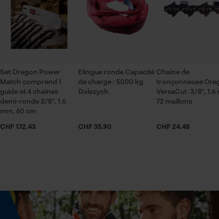
Vérifier linstallation de cookies
agriculture
ou par e-mail à info-ch@kox.eu.
ID de session
Sauvegarder les préférences
pour traitement des données
Saison
Articles pour toute l'année
Econda Tag Manager
Set Oregon Power
Elingue ronde Capacité
Chaîne de
Match comprend 1
de charge : 5000 kg
tronçonneuse Ore
Contenu de la livraison
Cookies statistiques
guide et 4 chaînes
Dolezych
VersaCut .3/8", 1.6
1 x Chaîne de tronçonneuse
demi-ronde 3/8", 1.6
72 maillons
mm, 60 cm
CHF 172.43
CHF 35.90
CHF 24.48
Volume
31.36 in³
Econda Analytics
Mouseflow Web Analytics Tool
Fact-Finder Tracking
Dimensions et taille
Longueur du rail
60 cm