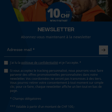
Cookies de performance et de
fonctionnalité
Spécifications techniques
Newsletter
Lubrification automatique de la chaîne
Loop54 Personalization
Non
Abonnez-vous maintenant à la newsletter
Page d'accueil personnalisée
Panier sauvegardé
Propriété
Salutation personnelle
risque de recul réduit, Insensible
Géo-IP et détection des
J'ai lu la
politique de confidentialité
et je l'accepte. *
utilisateurs
Si vous acceptez le tracking personnalisé, nous pourrons vous faire
Vidéos YouTube
parvenir des offres promotionnelles personnalisées dans notre
Estampage composant propulseur
newsletter. Vos coordonnées ne seront pas transmises à des tiers.
75
Google Maps
Vous pourrez retirer votre consentement à tout moment sur simple
clic; pour ce faire, chaque newsletter affiche un lien tout en bas de
Prise de contact par chat
page.
Réglage Jolly
* Champs obligatoires
55 deg
*** Valable à partir d'un montant de CHF 100,-
Cookies marketing