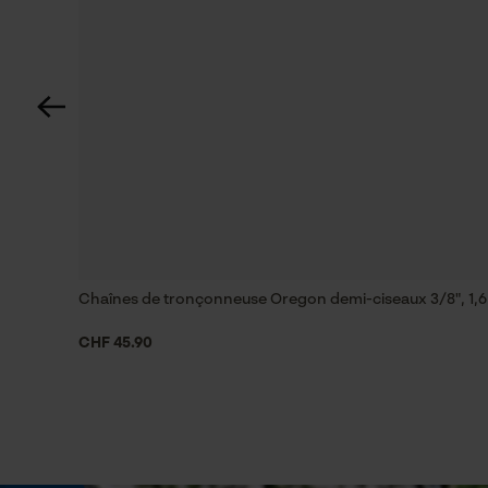
60 deg
Spécifications techniques
Lubrification automatique de la chaîne
Non
Estampage composant propulseur
75
Chaînes de tronçonneuse Oregon demi-ciseaux 3/8", 1,6 
CHF 45.90
Limes 1ère moitié
5.5 mm
Maintien des limes
à partir de 10°