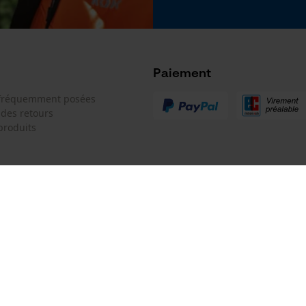
Non
Google Global Site Tag
Microsoft Advertising Universal Event
Tracking
Survicate
Paiement
Batterie incluse
 fréquemment posées
Batterie/piles non incluses
 des retours
produits
 de contact
Oregon Tool GmbH
e de commande
KOX - Pour les Pros du Bois et de 
Motoculture
Siège social:
 contrat
Lise-Meitner-Str. 4
70736 Fellbach