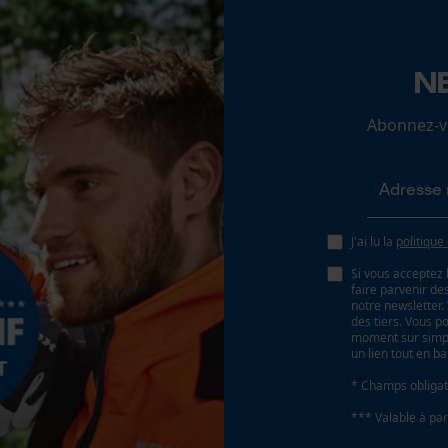
Angle daffûtage
Loop54 Personalization
N
35 deg
Page d'accueil personnalisée
Abonnez-vo
Panier sauvegardé
Angle de poitrine sécurisant
Salutation personnelle
0.65 mm
Géo-IP et détection des utilisateurs
Vidéos YouTube
J'ai lu la
politique
Distance du limiteur de profondeur
Google Maps
0.65 mm
Si vous acceptez 
Prise de contact par chat
faire parvenir d
notre newsletter
des tiers. Vous p
Épaisseur du propulseur / largeur de la rainure
moment sur simple
un lien tout en b
0.063 in
Cookies marketing
* Champs obligat
*** Valable à par
Remplacement de chaîne sans outil