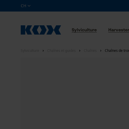
CH
Sylviculture
Harveste
Sylviculture
Chaînes et guides
Chaînes
Chaînes de tro