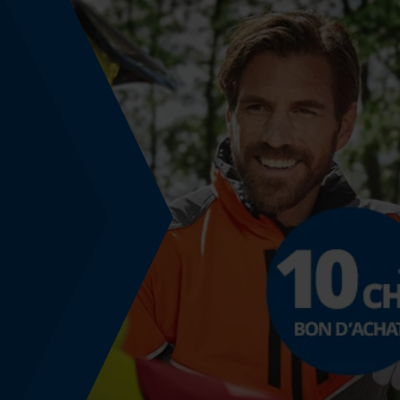
Inverseur de phase
Non
Coupe en biais
Non
Pas
3/8"
Propulseur épaisseur de la rainure (mm)
1.6 mm
Tension de chaîne sans outil