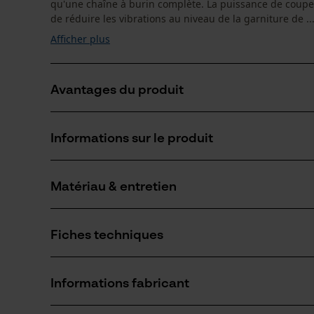
qu'une chaîne à burin complète. La puissance de coupe 
de réduire les vibrations au niveau de la garniture de ..
Afficher plus
Avantages du produit
La chaîne réduit les vibrations du dispositif de coupe
Informations sur le produit
Arêtes de coupe de petit diamètre pour des coupes r
Les maillons entraîneurs de sécurité réduisent le cho
Matériau & entretien
Détails du produit
Type dactivité
Fiches techniques
Scier
Matériau
Fiche technique du fabricant (PDF)
Matériau principal
Informations fabricant
Acier
Nombre de pièces
1 pcs