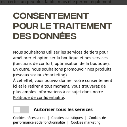
est certes un peu plus faible, mais elle permet également
.
Consentement
pour le traitement
des données
Nous souhaitons utiliser les services de tiers pour
améliorer et optimiser la boutique et nos services
apides et un affûtage aisé
(fonctions de confort, optimisation de la boutique).
c retour
En outre, nous souhaitons promouvoir nos produits
(réseaux sociaux/marketing).
À cet effet, vous pouvez donner votre consentement
ici et le retirer à tout moment. Vous trouverez de
Groupe dâge
plus amples informations à ce sujet dans notre
adulte
Politique de confidentialité
partager
.
Une erreur s'est produite. Veuillez essayer
encore.
mail
Autoriser tous les services
Épaisseur du matériau
1.6 mm
Nombre déléments propulseurs
Cookies nécessaires
|
Cookies statistiques
|
Cookies de
performance et de fonctionnalité
|
Cookies marketing
114