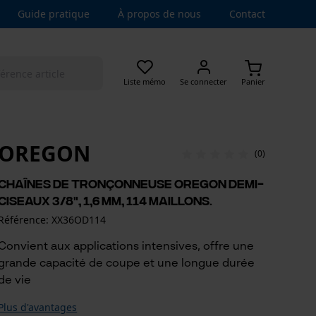
Guide pratique
À propos de nous
Contact
Liste mémo
Se connecter
Panier
OREGON
(0)
Chaînes de tronçonneuse Oregon demi-
ciseaux 3/8", 1,6 mm, 114 maillons.
Référence: XX36OD114
Convient aux applications intensives, offre une
grande capacité de coupe et une longue durée
de vie
Plus d'avantages