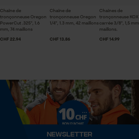
Sauvegarder les préférences
pour traitement des données
Chaîne de
Chaîne de
Chaînes de
Econda Tag Manager
tronçonneuse Oregon
tronçonneuse Oregon
tronçonneuse KOX
Saison
PowerCut .325", 1.6
1/4", 1.3 mm, 42 maillons
carrée 3/8", 1,5 mm
Articles pour toute l'année
mm, 74 maillons
maillons.
CHF 22.94
CHF 13.86
CHF 14.99
Cookies statistiques
Contenu de la livraison
1 x Chaîne de tronçonneuse
Econda Analytics
Optique/motif
couleur unie
Mouseflow Web Analytics Tool
Fact-Finder Tracking
Dimensions et taille
Cookies de performance et de
Angle de poitrine résultant
fonctionnalité
60 deg
Newsletter