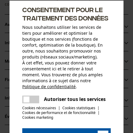
coupe en souplesse, pour une utilisation professionnelle.
Consentement pour le
traitement des données
Avantages du produit
Nous souhaitons utiliser les services de
tiers pour améliorer et optimiser la
La chaîne réduit les vibrations du dispositif de coupe
boutique et nos services (fonctions de
Informations sur le produit
confort, optimisation de la boutique). En
Arêtes de coupe de petit diamètre pour des coupes
outre, nous souhaitons promouvoir nos
rapides et un affûtage aisé
produits (réseaux sociaux/marketing).
Les maillons entraîneurs de sécurité réduisent le choc
Matériau & entretien
À cet effet, vous pouvez donner votre
Détails du produit
consentement ici et le retirer à tout
retour
moment. Vous trouverez de plus amples
Type dactivité
informations à ce sujet dans notre
Fiches techniques
Matériau
Scier
Politique de confidentialité
.
partager
Fiche technique du fabricant (PDF)
Une erreur s'est produite. Veuillez
Matériau principal
Autoriser tous les services
Informations fabricant
partager
Acier
essayer encore.
Groupe dâge
Cookies nécessaires
|
Cookies statistiques
|
Fabricant
adulte
Cookies de performance et de fonctionnalité
mail
|
Évaluations
Cookies marketing
(0)
Oregon Tool, Inc.
Épaisseur du matériau
4909 SE International Way
1.5 mm
97222 Portland, États-Unis