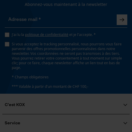
Abonnez-vous maintenant à la newsletter
Longueur du rail
65 cm
Loop54 Personalization
Page d'accueil personnalisée
J'ai lu la
politique de confidentialité
et je l'accepte. *
Panier sauvegardé
Spécifications techniques
Si vous acceptez le tracking personnalisé, nous pourrons vous faire
Salutation personnelle
parvenir des offres promotionnelles personnalisées dans notre
newsletter. Vos coordonnées ne seront pas transmises à des tiers.
Lubrification automatique de la chaîne
Géo-IP et détection des
Vous pourrez retirer votre consentement à tout moment sur simple
utilisateurs
Non
clic; pour ce faire, chaque newsletter affiche un lien tout en bas de
page.
Vidéos YouTube
* Champs obligatoires
Google Maps
Propriété
*** Valable à partir d'un montant de CHF 100,-
Faible recul
Prise de contact par chat
C'est KOX
Estampage composant propulseur
Cookies marketing
73
Qui sommes-nous?
Engagement social
Service
Guide pratique