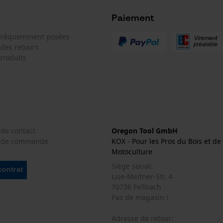
Géo-IP et détection des utilisateurs
Paiement
Vidéos YouTube
 fréquemment posées
Batterie incluse
Google Maps
 des retours
Batterie/piles non incluses
Prise de contact par chat
produits
Cookies marketing
 de contact
Oregon Tool GmbH
e de commande
KOX - Pour les Pros du Bois et de 
Google Global Site Tag
Motoculture
Microsoft Advertising Universal Event
Siège social:
Tracking
 contrat
Lise-Meitner-Str. 4
Survicate
70736 Fellbach
Pas de magasin !
Adresse de retour: