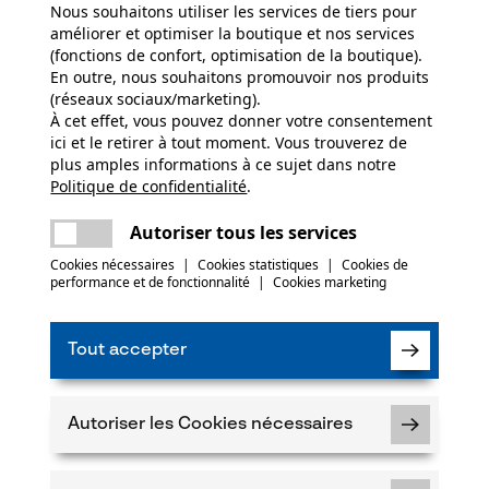
586.0 g
Nous souhaitons utiliser les services de tiers pour
améliorer et optimiser la boutique et nos services
Recommander ce produit
(fonctions de confort, optimisation de la boutique).
En outre, nous souhaitons promouvoir nos produits
Saison
(réseaux sociaux/marketing).
Articles pour toute l'année
À cet effet, vous pouvez donner votre consentement
ici et le retirer à tout moment. Vous trouverez de
plus amples informations à ce sujet dans notre
5
Politique de confidentialité
partager
.
Une erreur s'est produite. Veuillez essayer
encore.
mail
Autoriser tous les services
t également acheté
Optique/motif
couleur unie
Cookies nécessaires
|
Cookies statistiques
|
Cookies de
uit
performance et de fonctionnalité
|
Cookies marketing
c le produit ou si vous constatez des défauts,
044 283 6116 ou par e-mail à info-ch@kox.eu.
Tout accepter
Longueur du rail
63 cm
Autoriser les Cookies nécessaires