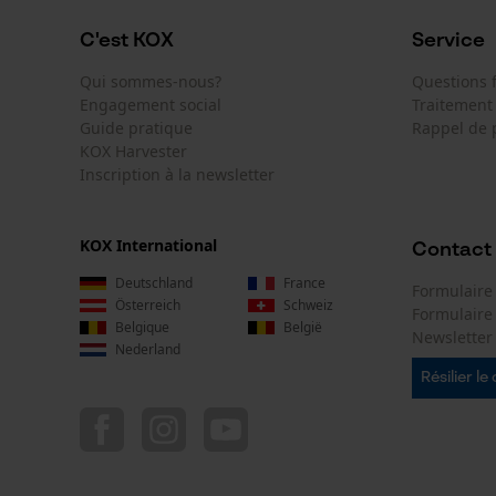
C'est KOX
Service
Énergie & performance
Qui sommes-nous?
Questions
Indicateur de capacité de la batterie
Engagement social
Traitement
Non
Guide pratique
Rappel de 
KOX Harvester
Inscription à la newsletter
Fonction powerbank
Non
KOX International
Contact
Deutschland
France
Formulaire
Coloris
Österreich
Schweiz
Formulair
Belgique
België
Newsletter
Nederland
Couleur
gris
Résilier le
Spécification de la tronçonneuse