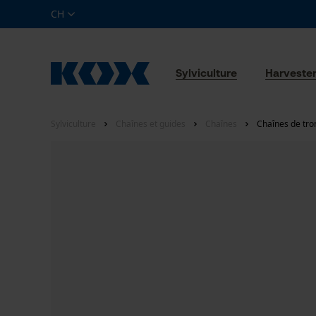
CH
Sylviculture
Harveste
Sylviculture
Chaînes et guides
Chaînes
Chaînes de tro