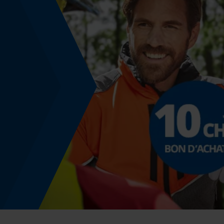
Angle daffûtage
25 deg
Angle de poitrine sécurisant
0.65 mm
Distance du limiteur de profondeur
0.65 mm
Épaisseur du propulseur / largeur de la rainure
0.063 in
Remplacement de chaîne sans outil
Non