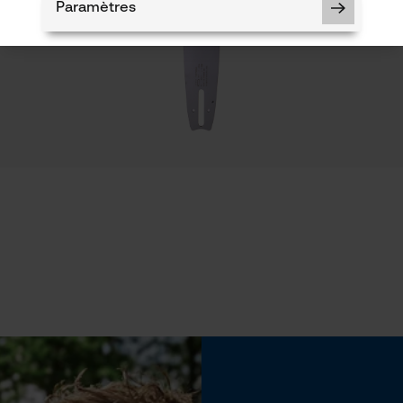
Paramètres
Propriété
Confortable, risque de recul réduit, Fiable, Haute
performance de coupe
Cookies nécessaires
Limes 1ère moitié
5.5 mm
Vérifier linstallation de cookies
ID de session
Maintien des limes
Sauvegarder les préférences pour
à partir de 10°
traitement des données
Econda Tag Manager
Inverseur de phase
Non
Cookies statistiques