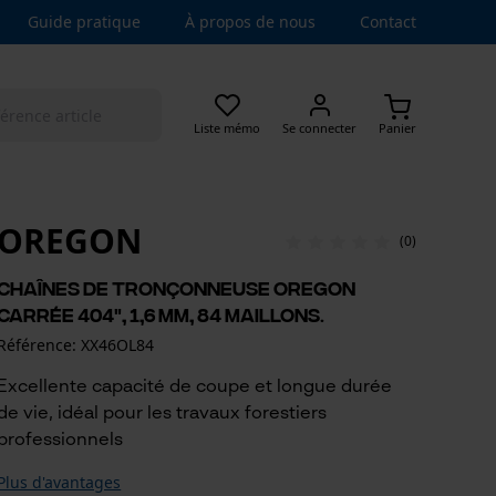
Guide pratique
À propos de nous
Contact
Liste mémo
Se connecter
Panier
OREGON
(0)
Chaînes de tronçonneuse Oregon
carrée 404", 1,6 mm, 84 maillons.
Référence: XX46OL84
Excellente capacité de coupe et longue durée
de vie, idéal pour les travaux forestiers
professionnels
Plus d'avantages