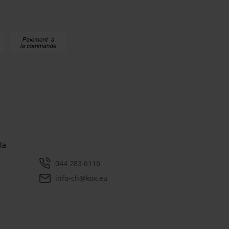
la
044 283 6116
info-ch@kox.eu