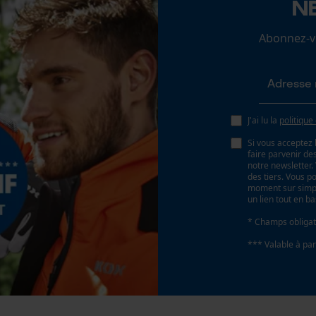
N
Coupe en biais
Non
Abonnez-vo
Econda Analytics
Pas
Mouseflow Web Analytics Tool
404"
Fact-Finder Tracking
J'ai lu la
politique
Propulseur épaisseur de la rainure (mm)
Si vous acceptez 
1.6 mm
faire parvenir d
Cookies de performance et de
notre newsletter
des tiers. Vous p
fonctionnalité
moment sur simple
un lien tout en b
Tension de chaîne sans outil
Non
* Champs obligat
Loop54 Personalization
*** Valable à par
Page d'accueil personnalisée
Panier sauvegardé
Salutation personnelle