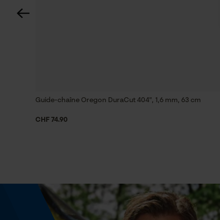
Spécifications techniques
Lubrification automatique de la chaîne
Non
Réglage Jolly
60 deg
Guide-chaîne Oregon DuraCut 404", 1,6 mm, 63 cm
CHF 74.90
Limes 2ème moitié
5.2 mm
Fonction de hachage
Non