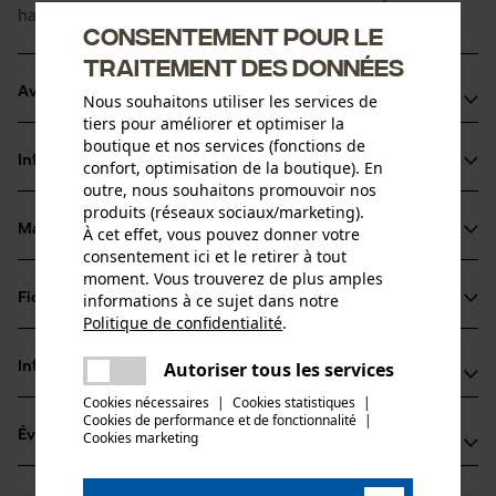
haute performance pour une utilisation professionnelle.
Consentement pour le
traitement des données
Avantages du produit
Nous souhaitons utiliser les services de
tiers pour améliorer et optimiser la
Dents carrées très performantes
boutique et nos services (fonctions de
Informations sur le produit
confort, optimisation de la boutique). En
Marquage de l'angle d'affûtage sur le sommet des dents
outre, nous souhaitons promouvoir nos
pour un affûtage correct
produits (réseaux sociaux/marketing).
Les maillons entraîneurs de sécurité réduisent le choc
Matériau & entretien
À cet effet, vous pouvez donner votre
Détails du produit
consentement ici et le retirer à tout
retour
moment. Vous trouverez de plus amples
Type dactivité
informations à ce sujet dans notre
Fiches techniques
Matériau
Scier
Politique de confidentialité
.
partager
Fiche technique du fabricant (PDF)
Une erreur s'est produite. Veuillez
Matériau principal
Autoriser tous les services
Informations fabricant
partager
Acier
essayer encore.
Groupe dâge
Cookies nécessaires
|
Cookies statistiques
|
Fabricant
adulte
Cookies de performance et de fonctionnalité
mail
|
Évaluations
Cookies marketing
(2)
Oregon Tool, Inc.
Épaisseur du matériau
4909 SE International Way
1.6 mm
97222 Portland, États-Unis