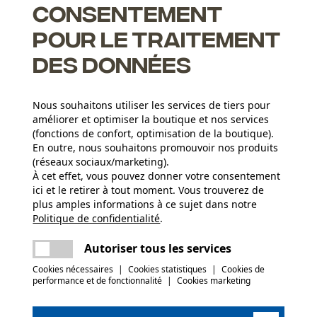
Consentement
pour le traitement
des données
Nous souhaitons utiliser les services de tiers pour
ents pour un affûtage correct
améliorer et optimiser la boutique et nos services
(fonctions de confort, optimisation de la boutique).
En outre, nous souhaitons promouvoir nos produits
(réseaux sociaux/marketing).
À cet effet, vous pouvez donner votre consentement
Groupe dâge
ici et le retirer à tout moment. Vous trouverez de
adulte
plus amples informations à ce sujet dans notre
Politique de confidentialité
partager
.
Une erreur s'est produite. Veuillez essayer
Épaisseur du matériau
encore.
1.5 mm
Nombre déléments propulseurs
mail
Autoriser tous les services
78
Cookies nécessaires
|
Cookies statistiques
|
Cookies de
performance et de fonctionnalité
|
Cookies marketing
(1)
Poids de larticle