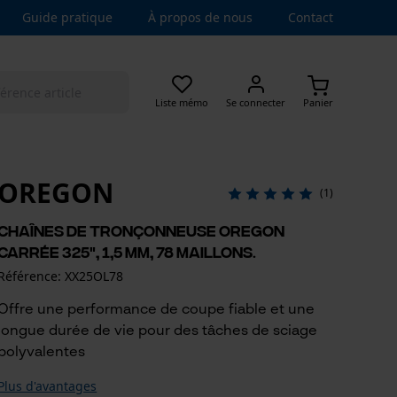
Guide pratique
À propos de nous
Contact
Liste mémo
Se connecter
Panier
OREGON
(1)
Chaînes de tronçonneuse Oregon
carrée 325", 1,5 mm, 78 maillons.
Référence: XX25OL78
Offre une performance de coupe fiable et une
longue durée de vie pour des tâches de sciage
polyvalentes
Plus d'avantages