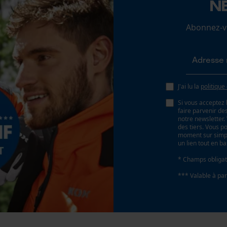
N
25 deg
Loop54 Personalization
Abonnez-vo
Page d'accueil personnalisée
Angle de poitrine sécurisant
Panier sauvegardé
0.65 mm
Salutation personnelle
Géo-IP et détection des utilisateurs
J'ai lu la
politique
Distance du limiteur de profondeur
Vidéos YouTube
0.65 mm
Si vous acceptez 
Google Maps
faire parvenir d
notre newsletter
Prise de contact par chat
des tiers. Vous p
Épaisseur du propulseur / largeur de la rainure
moment sur simple
un lien tout en b
0.063 in
* Champs obligat
Cookies marketing
*** Valable à par
Remplacement de chaîne sans outil
Non
Google Global Site Tag