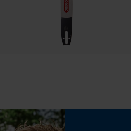
Econda Tag Manager
Propriété
Haute performance de coupe
Cookies statistiques
Réglage Jolly
60 deg
Econda Analytics
Limes 2ème moitié
Mouseflow Web Analytics Tool
4.5 mm
Fact-Finder Tracking
Fonction de hachage
Non
Cookies de performance et de
fonctionnalité
Angle daffûtage