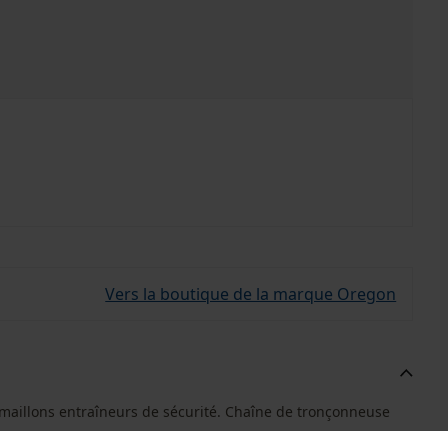
Vers la boutique de la marque Oregon
 maillons entraîneurs de sécurité. Chaîne de tronçonneuse
.