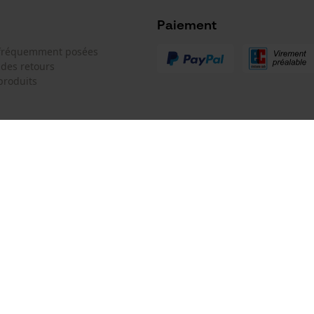
Microsoft Advertising Universal Event
Tracking
Paiement
Batterie incluse
Survicate
 fréquemment posées
Batterie/piles non incluses
 des retours
produits
 de contact
Oregon Tool GmbH
e de commande
KOX - Pour les Pros du Bois et de 
Motoculture
Siège social:
 contrat
Lise-Meitner-Str. 4
70736 Fellbach
Pas de magasin !
Adresse de retour:
Modèle de tronçonneuse