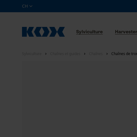
CH
Sylviculture
Harveste
Sylviculture
Chaînes et guides
Chaînes
Chaînes de tro