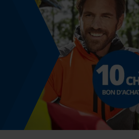
Non
Coupe en biais
Non
Pas
325"
Propulseur épaisseur de la rainure (mm)
1.5 mm
Tension de chaîne sans outil
Non