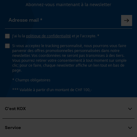
Abonnez-vous maintenant à la newsletter
Longueur du rail
45 cm
Loop54 Personalization
Page d'accueil personnalisée
J'ai lu la
politique de confidentialité
et je l'accepte. *
Panier sauvegardé
Spécifications techniques
Si vous acceptez le tracking personnalisé, nous pourrons vous faire
Salutation personnelle
parvenir des offres promotionnelles personnalisées dans notre
newsletter. Vos coordonnées ne seront pas transmises à des tiers.
Lubrification automatique de la chaîne
Géo-IP et détection des
Vous pourrez retirer votre consentement à tout moment sur simple
utilisateurs
Non
clic; pour ce faire, chaque newsletter affiche un lien tout en bas de
page.
Vidéos YouTube
* Champs obligatoires
Google Maps
Propriété
*** Valable à partir d'un montant de CHF 100,-
Haute performance de coupe
Prise de contact par chat
C'est KOX
Estampage composant propulseur
Cookies marketing
21
Qui sommes-nous?
Engagement social
Service
Guide pratique