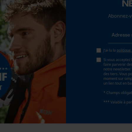
N
25 deg
Loop54 Personalization
Abonnez-vo
Page d'accueil personnalisée
Angle de poitrine sécurisant
Panier sauvegardé
0.65 mm
Salutation personnelle
Géo-IP et détection des utilisateurs
J'ai lu la
politique
Distance du limiteur de profondeur
Vidéos YouTube
0.65 mm
Si vous acceptez 
Google Maps
faire parvenir d
notre newsletter
Prise de contact par chat
des tiers. Vous p
Épaisseur du propulseur / largeur de la rainure
moment sur simple
un lien tout en b
0.058 in
* Champs obligat
Cookies marketing
*** Valable à par
Remplacement de chaîne sans outil
Non
Google Global Site Tag