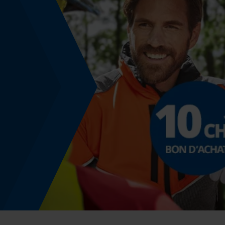
Non
Coupe en biais
Non
Pas
325"
Propulseur épaisseur de la rainure (mm)
1.5 mm
Tension de chaîne sans outil
Non