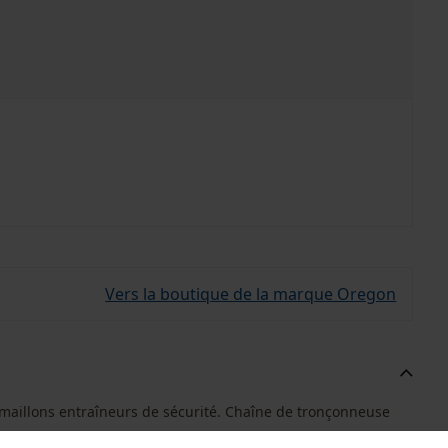
Vers la boutique de la marque Oregon
 maillons entraîneurs de sécurité. Chaîne de tronçonneuse
.