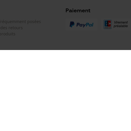
Microsoft Advertising Universal Event
Tracking
Paiement
Batterie incluse
Survicate
 fréquemment posées
Batterie/piles non incluses
 des retours
produits
 de contact
Oregon Tool GmbH
e de commande
KOX - Pour les Pros du Bois et de 
Motoculture
Siège social:
 contrat
Lise-Meitner-Str. 4
70736 Fellbach
Pas de magasin !
Adresse de retour:
Modèle de tronçonneuse