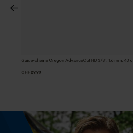
Spécifications techniques
Lubrification automatique de la chaîne
Non
Estampage composant propulseur
21
Guide-chaîne Oregon AdvanceCut HD 3/8", 1,6 mm, 40 
CHF 29.90
Limes 1ère moitié
4.8 mm
Maintien des limes
à l'horizontale
Inverseur de phase