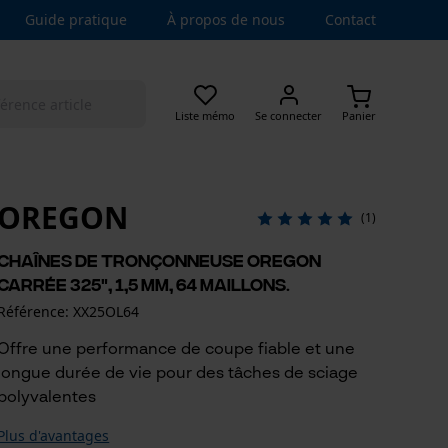
Guide pratique
À propos de nous
Contact
Liste mémo
Se connecter
Panier
OREGON
(1)
Chaînes de tronçonneuse Oregon
carrée 325", 1,5 mm, 64 maillons.
Référence: XX25OL64
Offre une performance de coupe fiable et une
longue durée de vie pour des tâches de sciage
polyvalentes
Plus d'avantages