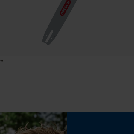
Econda Tag Manager
Propriété
Haute performance de coupe
Cookies statistiques
Réglage Jolly
60 deg
cm
Econda Analytics
Limes 2ème moitié
Mouseflow Web Analytics Tool
4.5 mm
Fact-Finder Tracking
Fonction de hachage
Non
Cookies de performance et de
fonctionnalité
Angle daffûtage