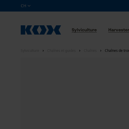
CH
Sylviculture
Harveste
Sylviculture
Chaînes et guides
Chaînes
Chaînes de tro