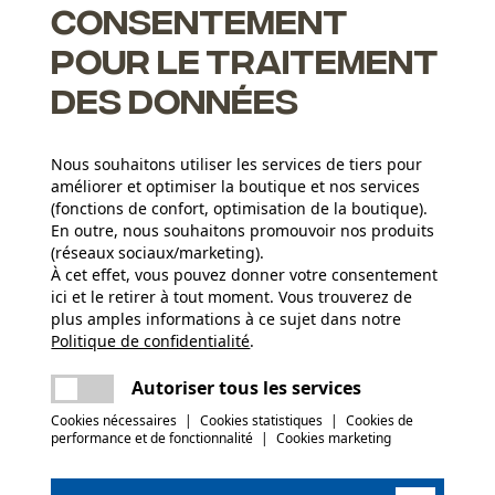
Consentement
pour le traitement
des données
Nous souhaitons utiliser les services de tiers pour
ents pour un affûtage correct
améliorer et optimiser la boutique et nos services
(fonctions de confort, optimisation de la boutique).
En outre, nous souhaitons promouvoir nos produits
(réseaux sociaux/marketing).
À cet effet, vous pouvez donner votre consentement
Groupe dâge
ici et le retirer à tout moment. Vous trouverez de
adulte
plus amples informations à ce sujet dans notre
Politique de confidentialité
partager
.
Une erreur s'est produite. Veuillez essayer
Épaisseur du matériau
encore.
1.5 mm
Nombre déléments propulseurs
mail
Autoriser tous les services
64
Cookies nécessaires
|
Cookies statistiques
|
Cookies de
performance et de fonctionnalité
|
Cookies marketing
(1)
Poids de larticle