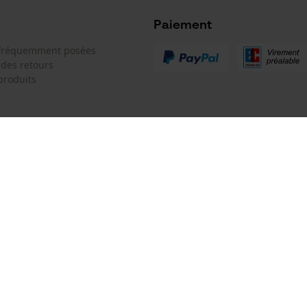
Microsoft Advertising Universal Event
Tracking
Paiement
Batterie incluse
Survicate
 fréquemment posées
Batterie/piles non incluses
 des retours
produits
 de contact
Oregon Tool GmbH
e de commande
KOX - Pour les Pros du Bois et de 
Motoculture
Siège social:
 contrat
Lise-Meitner-Str. 4
70736 Fellbach
Pas de magasin !
Adresse de retour:
Modèle de tronçonneuse