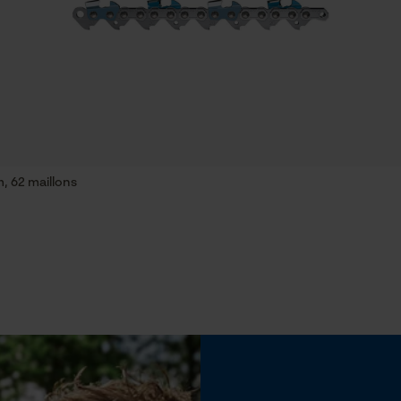
Econda Tag Manager
Propriété
Haute performance de coupe
Cookies statistiques
Réglage Jolly
60 deg
, 62 maillons
Econda Analytics
Limes 2ème moitié
Mouseflow Web Analytics Tool
4.5 mm
Fact-Finder Tracking
Fonction de hachage
Non
Cookies de performance et de
fonctionnalité
Angle daffûtage