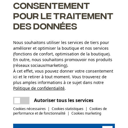
Consentement
pour le traitement
des données
Nous souhaitons utiliser les services de tiers pour
ents pour un affûtage correct
améliorer et optimiser la boutique et nos services
(fonctions de confort, optimisation de la boutique).
En outre, nous souhaitons promouvoir nos produits
(réseaux sociaux/marketing).
À cet effet, vous pouvez donner votre consentement
Groupe dâge
ici et le retirer à tout moment. Vous trouverez de
adulte
plus amples informations à ce sujet dans notre
Politique de confidentialité
partager
.
Une erreur s'est produite. Veuillez essayer
Épaisseur du matériau
encore.
1.5 mm
Nombre déléments propulseurs
mail
Autoriser tous les services
56
Cookies nécessaires
|
Cookies statistiques
|
Cookies de
performance et de fonctionnalité
|
Cookies marketing
(0)
Poids de larticle