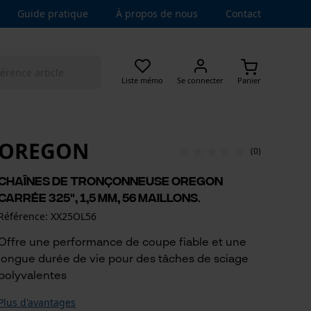
Guide pratique
À propos de nous
Contact
Liste mémo
Se connecter
Panier
OREGON
(0)
Chaînes de tronçonneuse Oregon
carrée 325", 1,5 mm, 56 maillons.
Référence: XX25OL56
Offre une performance de coupe fiable et une
longue durée de vie pour des tâches de sciage
polyvalentes
Plus d'avantages