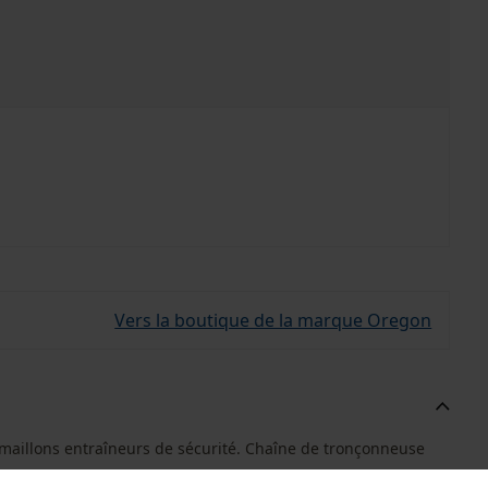
Vers la boutique de la marque Oregon
 maillons entraîneurs de sécurité. Chaîne de tronçonneuse
.