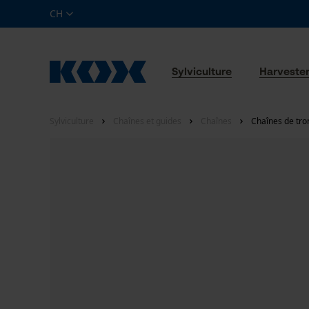
CH
Sylviculture
Harveste
Sylviculture
Chaînes et guides
Chaînes
Chaînes de tro