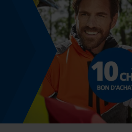
Non
Coupe en biais
Non
Pas
325"
Propulseur épaisseur de la rainure (mm)
1.5 mm
Tension de chaîne sans outil
Non