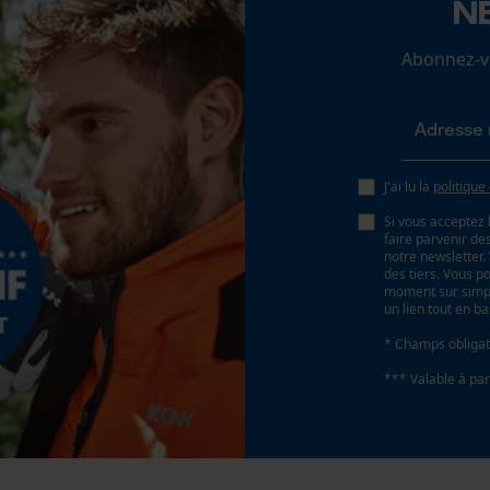
N
25 deg
Loop54 Personalization
Abonnez-vo
Page d'accueil personnalisée
Angle de poitrine sécurisant
Panier sauvegardé
0.65 mm
Salutation personnelle
Géo-IP et détection des utilisateurs
J'ai lu la
politique
Distance du limiteur de profondeur
Vidéos YouTube
0.65 mm
Si vous acceptez 
Google Maps
faire parvenir d
notre newsletter
Prise de contact par chat
des tiers. Vous p
Épaisseur du propulseur / largeur de la rainure
moment sur simple
un lien tout en b
0.058 in
* Champs obligat
Cookies marketing
*** Valable à par
Remplacement de chaîne sans outil
Non
Google Global Site Tag