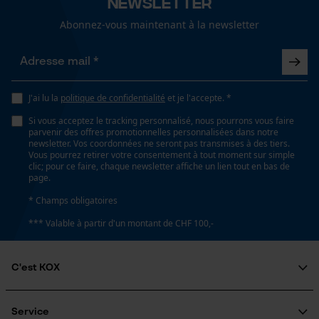
Newsletter
Lubrification automatique de la chaîne
Non
Abonnez-vous maintenant à la newsletter
Loop54 Personalization
Propriété
Page d'accueil personnalisée
risque de recul réduit, Haute performance de coupe
Panier sauvegardé
J'ai lu la
politique de confidentialité
et je l'accepte. *
Salutation personnelle
Si vous acceptez le tracking personnalisé, nous pourrons vous faire
parvenir des offres promotionnelles personnalisées dans notre
Estampage composant propulseur
Géo-IP et détection des
newsletter. Vos coordonnées ne seront pas transmises à des tiers.
utilisateurs
75
Vous pourrez retirer votre consentement à tout moment sur simple
clic; pour ce faire, chaque newsletter affiche un lien tout en bas de
Vidéos YouTube
page.
Google Maps
Réglage Jolly
* Champs obligatoires
60 deg
Prise de contact par chat
*** Valable à partir d'un montant de CHF 100,-
Limes 1ère moitié
C'est KOX
Cookies marketing
5.5 mm
Qui sommes-nous?
Engagement social
Service