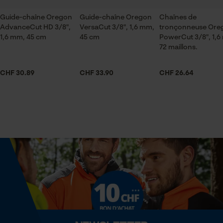
Sauvegarder les préférences
maillons.
pour traitement des données
Guide-chaîne Oregon
Guide-chaîne Oregon
Chaînes de
Econda Tag Manager
AdvanceCut HD 3/8",
VersaCut 3/8", 1,6 mm,
tronçonneuse Ore
Contenu de la livraison
1,6 mm, 45 cm
45 cm
PowerCut 3/8", 1,6
1 x Chaîne de tronçonneuse
72 maillons.
Chaine tronçonneuse
Produit de qualité et impeccable je recommande
Cookies statistiques
CHF 30.89
CHF 33.90
CHF 26.64
vivement
Volume
32.29 in³
Econda Analytics
Dimensions et taille
Mouseflow Web Analytics Tool
Longueur du rail
Fact-Finder Tracking
45 cm
Cookies de performance et de
Spécifications techniques
fonctionnalité