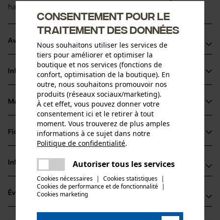
haute performance pour une utilisation professionnelle.
Consentement pour le
traitement des données
Avantages du produit
Nous souhaitons utiliser les services de
tiers pour améliorer et optimiser la
La chaîne réduit les vibrations du dispositif de coupe
boutique et nos services (fonctions de
Informations sur le produit
confort, optimisation de la boutique). En
Dents carrées très performantes
outre, nous souhaitons promouvoir nos
Marquage de l'angle d'affûtage sur le sommet des dents
produits (réseaux sociaux/marketing).
pour un affûtage correct
Matériau & entretien
À cet effet, vous pouvez donner votre
Détails du produit
consentement ici et le retirer à tout
moment. Vous trouverez de plus amples
Type dactivité
informations à ce sujet dans notre
Fiches techniques
Matériau
Scier
Politique de confidentialité
.
partager
Fiche technique du fabricant (PDF)
Une erreur s'est produite. Veuillez
Matériau principal
Autoriser tous les services
Informations fabricant
partager
Acier
essayer encore.
Groupe dâge
Cookies nécessaires
|
Cookies statistiques
|
Fabricant
adulte
Cookies de performance et de fonctionnalité
mail
|
Évaluations
Cookies marketing
(3)
Oregon Tool, Inc.
Épaisseur du matériau
4909 SE International Way
1.6 mm
97222 Portland, États-Unis