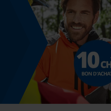
Inverseur de phase
Non
Coupe en biais
Non
Pas
3/8"
Propulseur épaisseur de la rainure (mm)
1.6 mm
Tension de chaîne sans outil
Non