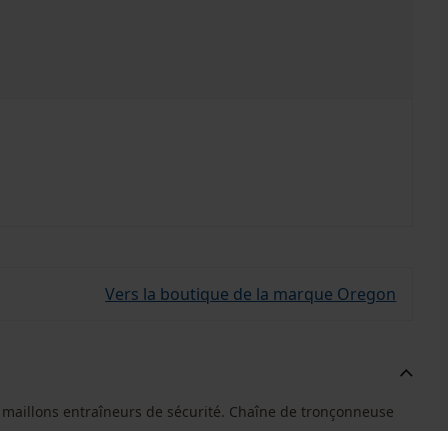
Vers la boutique de la marque Oregon
 maillons entraîneurs de sécurité. Chaîne de tronçonneuse
.