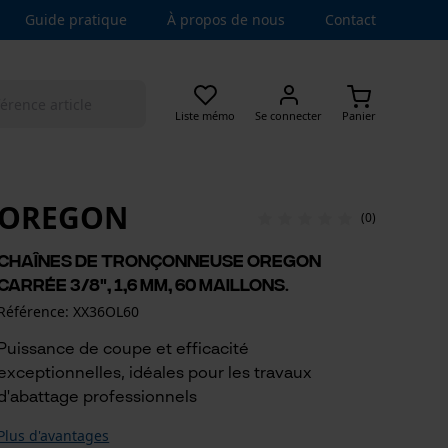
Guide pratique
À propos de nous
Contact
Liste mémo
Se connecter
Panier
OREGON
(0)
Chaînes de tronçonneuse Oregon
carrée 3/8", 1,6 mm, 60 maillons.
Référence: XX36OL60
Puissance de coupe et efficacité
exceptionnelles, idéales pour les travaux
d'abattage professionnels
Plus d'avantages