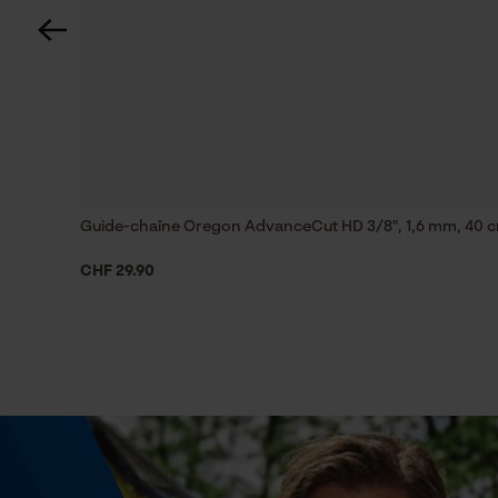
Spécifications techniques
Lubrification automatique de la chaîne
Non
Estampage composant propulseur
75
Guide-chaîne Oregon AdvanceCut HD 3/8", 1,6 mm, 40 
CHF 29.90
Limes 1ère moitié
5.5 mm
Maintien des limes
à partir de 10°