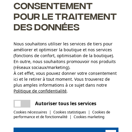
Consentement
pour le traitement
des données
Nous souhaitons utiliser les services de tiers pour
ents pour un affûtage correct
améliorer et optimiser la boutique et nos services
(fonctions de confort, optimisation de la boutique).
En outre, nous souhaitons promouvoir nos produits
(réseaux sociaux/marketing).
À cet effet, vous pouvez donner votre consentement
Groupe dâge
ici et le retirer à tout moment. Vous trouverez de
adulte
plus amples informations à ce sujet dans notre
Politique de confidentialité
partager
.
Une erreur s'est produite. Veuillez essayer
Épaisseur du matériau
encore.
1.6 mm
Nombre déléments propulseurs
mail
Autoriser tous les services
60
Cookies nécessaires
|
Cookies statistiques
|
Cookies de
performance et de fonctionnalité
|
Cookies marketing
(0)
Secteur