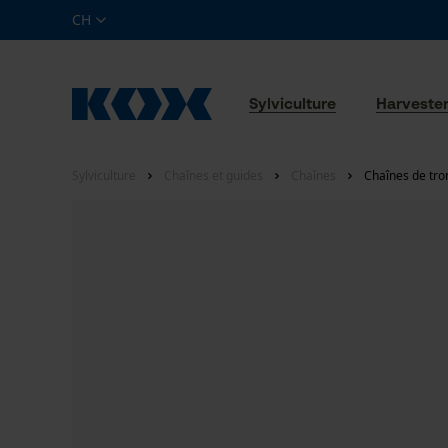
CH
Sylviculture
Harveste
Sylviculture
Chaînes et guides
Chaînes
Chaînes de tro