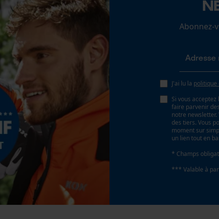
N
Angle daffûtage
Loop54 Personalization
25 deg
Abonnez-vo
Page d'accueil personnalisée
Panier sauvegardé
Angle de poitrine sécurisant
Salutation personnelle
0.65 mm
Géo-IP et détection des utilisateurs
J'ai lu la
politique
Vidéos YouTube
Distance du limiteur de profondeur
Si vous acceptez 
0.65 mm
Google Maps
faire parvenir d
notre newsletter
Prise de contact par chat
des tiers. Vous p
moment sur simple
un lien tout en b
Épaisseur du propulseur / largeur de la rainure
0.063 in
* Champs obligat
Cookies marketing
*** Valable à par
Remplacement de chaîne sans outil
Non
Google Global Site Tag