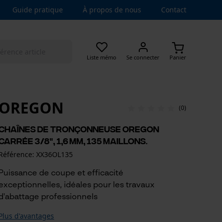
Guide pratique
À propos de nous
Contact
Liste mémo
Se connecter
Panier
OREGON
(0)
Chaînes de tronçonneuse Oregon
carrée 3/8", 1,6 mm, 135 maillons.
Référence: XX36OL135
Puissance de coupe et efficacité
exceptionnelles, idéales pour les travaux
d'abattage professionnels
Plus d'avantages