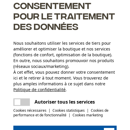
Consentement
pour le traitement
des données
Nous souhaitons utiliser les services de tiers pour
ents pour un affûtage correct
améliorer et optimiser la boutique et nos services
(fonctions de confort, optimisation de la boutique).
En outre, nous souhaitons promouvoir nos produits
(réseaux sociaux/marketing).
À cet effet, vous pouvez donner votre consentement
Groupe dâge
ici et le retirer à tout moment. Vous trouverez de
adulte
plus amples informations à ce sujet dans notre
Politique de confidentialité
partager
.
Une erreur s'est produite. Veuillez essayer
Épaisseur du matériau
encore.
1.6 mm
Nombre déléments propulseurs
mail
Autoriser tous les services
135
Cookies nécessaires
|
Cookies statistiques
|
Cookies de
performance et de fonctionnalité
|
Cookies marketing
(0)
Poids de larticle