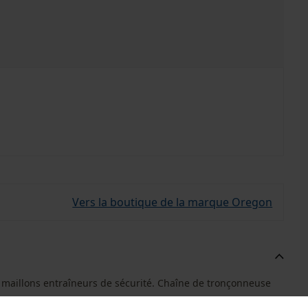
Vers la boutique de la marque Oregon
 maillons entraîneurs de sécurité. Chaîne de tronçonneuse
.