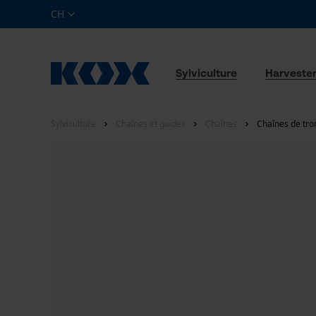
CH
Sylviculture
Harveste
Sylviculture
Chaînes et guides
Chaînes
Chaînes de tro