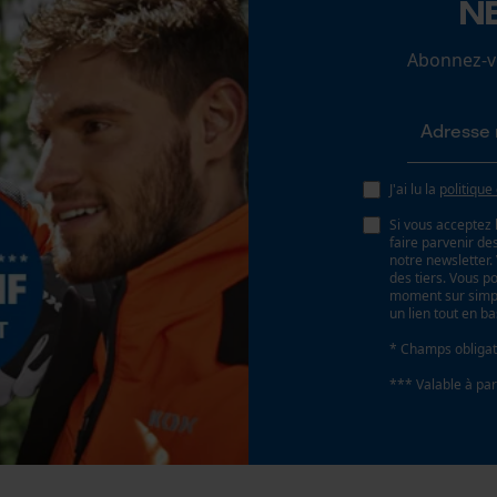
N
Angle daffûtage
Loop54 Personalization
25 deg
Abonnez-vo
Page d'accueil personnalisée
Panier sauvegardé
Angle de poitrine sécurisant
Salutation personnelle
0.65 mm
Géo-IP et détection des utilisateurs
J'ai lu la
politique
Vidéos YouTube
Distance du limiteur de profondeur
Si vous acceptez 
0.65 mm
Google Maps
faire parvenir d
notre newsletter
Prise de contact par chat
des tiers. Vous p
moment sur simple
un lien tout en b
Épaisseur du propulseur / largeur de la rainure
0.063 in
* Champs obligat
Cookies marketing
*** Valable à par
Remplacement de chaîne sans outil
Non
Google Global Site Tag