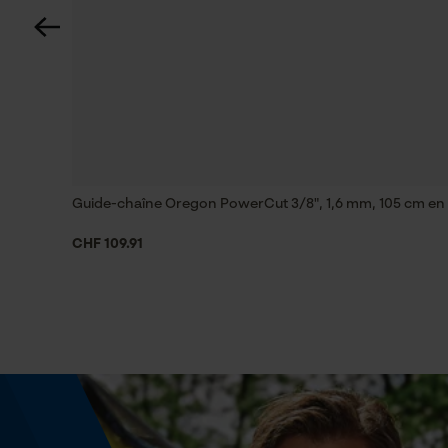
Spécifications techniques
Lubrification automatique de la chaîne
Non
Estampage composant propulseur
75
Guide-chaîne Oregon PowerCut 3/8", 1,6 mm, 105 cm en 
CHF 109.91
Limes 1ère moitié
5.5 mm
Maintien des limes
à partir de 10°