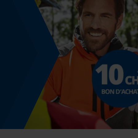
Inverseur de phase
Non
Coupe en biais
Non
Pas
3/8"
Propulseur épaisseur de la rainure (mm)
1.6 mm
Tension de chaîne sans outil
Non