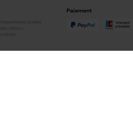
Microsoft Advertising Universal Event
Tracking
Paiement
Survicate
 fréquemment posées
 des retours
produits
Batterie incluse
Batterie/piles non incluses
 de contact
Oregon Tool GmbH
e de commande
KOX - Pour les Pros du Bois et de 
Motoculture
Siège social:
 contrat
Lise-Meitner-Str. 4
70736 Fellbach
Pas de magasin !
Adresse de retour: