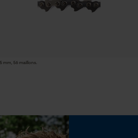
Econda Tag Manager
Propriété
Fiable, Haute performance de coupe
Cookies statistiques
Réglage Jolly
60 deg
,5 mm, 56 maillons.
Econda Analytics
Limes 2ème moitié
Mouseflow Web Analytics Tool
5.2 mm
Fact-Finder Tracking
Fonction de hachage
Non
Cookies de performance et de
fonctionnalité
Angle daffûtage