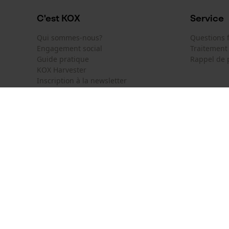
Remplacement de chaîne sans outil
Non
C'est KOX
Service
Qui sommes-nous?
Questions
Engagement social
Traitement
Énergie & performance
Guide pratique
Rappel de 
KOX Harvester
Indicateur de capacité de la batterie
Inscription à la newsletter
Non
KOX International
Contact
Fonction powerbank
Deutschland
France
Formulaire
Non
Österreich
Schweiz
Formulair
Belgique
België
Newsletter
Nederland
Résilier le
Coloris
Couleur
gris