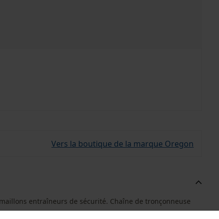
Vers la boutique de la marque Oregon
 maillons entraîneurs de sécurité. Chaîne de tronçonneuse
.