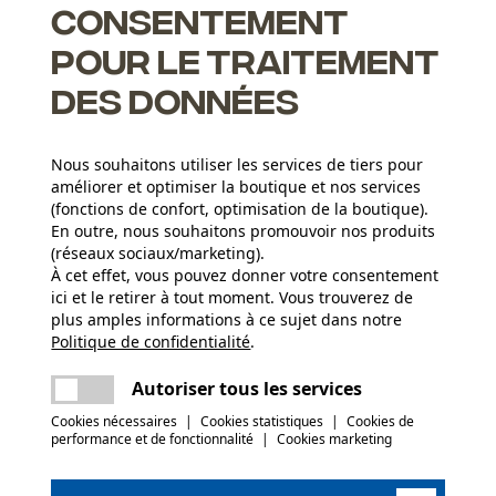
Consentement
pour le traitement
des données
Nous souhaitons utiliser les services de tiers pour
ents pour un affûtage correct
améliorer et optimiser la boutique et nos services
(fonctions de confort, optimisation de la boutique).
En outre, nous souhaitons promouvoir nos produits
(réseaux sociaux/marketing).
À cet effet, vous pouvez donner votre consentement
Groupe dâge
ici et le retirer à tout moment. Vous trouverez de
adulte
plus amples informations à ce sujet dans notre
Politique de confidentialité
partager
.
Une erreur s'est produite. Veuillez essayer
Épaisseur du matériau
encore.
1.5 mm
Nombre déléments propulseurs
mail
Autoriser tous les services
56
Cookies nécessaires
|
Cookies statistiques
|
Cookies de
performance et de fonctionnalité
|
Cookies marketing
(0)
Secteur