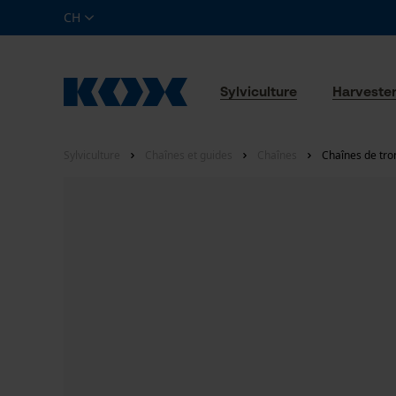
CH
Sylviculture
Harveste
Sylviculture
Chaînes et guides
Chaînes
Chaînes de tro