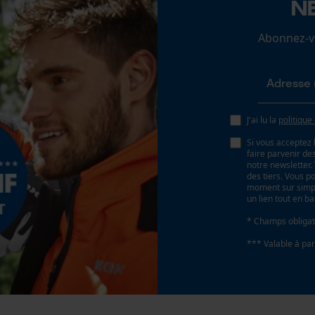
N
25 deg
Loop54 Personalization
Abonnez-vo
Page d'accueil personnalisée
Coupe en biais
Panier sauvegardé
Non
Salutation personnelle
Géo-IP et détection des utilisateurs
J'ai lu la
politique
Pas
Vidéos YouTube
3/8"
Si vous acceptez 
Google Maps
faire parvenir d
notre newsletter
Prise de contact par chat
des tiers. Vous p
Propulseur épaisseur de la rainure (mm)
moment sur simple
un lien tout en b
1.5 mm
* Champs obligat
Cookies marketing
*** Valable à par
Tension de chaîne sans outil
Non
Google Global Site Tag