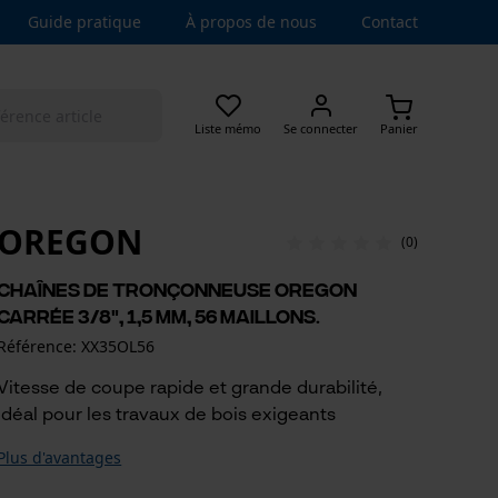
Guide pratique
À propos de nous
Contact
Liste mémo
Se connecter
Panier
OREGON
(0)
Chaînes de tronçonneuse Oregon
carrée 3/8", 1,5 mm, 56 maillons.
Référence: XX35OL56
Vitesse de coupe rapide et grande durabilité,
idéal pour les travaux de bois exigeants
Plus d'avantages