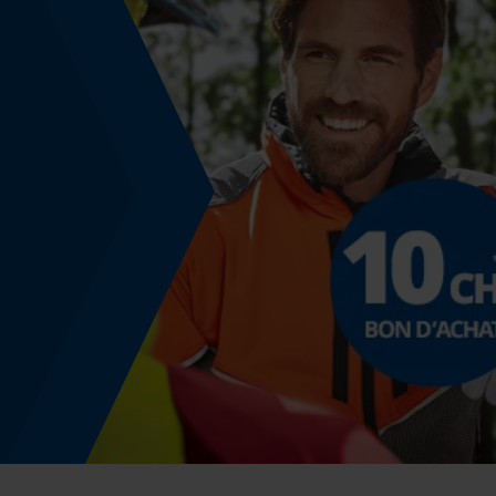
Non
Épaisseur de coupe
1.5 mm
Angle de poitrine sécurisant
0.65 mm
Distance du limiteur de profondeur
0.65 mm
Épaisseur du propulseur / largeur de la rainure
0.058 in