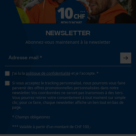
fonctionnalité
Spécifications techniques
Lubrification automatique de la chaîne
Non
Newsletter
Loop54 Personalization
Abonnez-vous maintenant à la newsletter
Page d'accueil personnalisée
Propriété
Panier sauvegardé
risque de recul réduit, Haute performance de coupe
Salutation personnelle
Géo-IP et détection des
J'ai lu la
politique de confidentialité
et je l'accepte. *
utilisateurs
Estampage composant propulseur
75
Si vous acceptez le tracking personnalisé, nous pourrons vous faire
Vidéos YouTube
parvenir des offres promotionnelles personnalisées dans notre
newsletter. Vos coordonnées ne seront pas transmises à des tiers.
Google Maps
Vous pourrez retirer votre consentement à tout moment sur simple
clic; pour ce faire, chaque newsletter affiche un lien tout en bas de
Prise de contact par chat
Réglage Jolly
page.
60 deg
* Champs obligatoires
*** Valable à partir d'un montant de CHF 100,-
Cookies marketing
Limes 1ère moitié