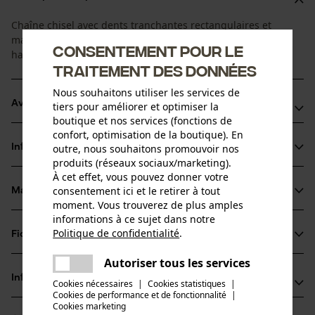
Chaîne chisel avec dents tranchantes rectangulaires et
maillons entraîneurs de sécurité. Chaîne de tronçonneuse
Consentement pour le
haute performance pour une utilisation professionnelle.
traitement des données
Nous souhaitons utiliser les services de
Avantages du produit
tiers pour améliorer et optimiser la
boutique et nos services (fonctions de
confort, optimisation de la boutique). En
La chaîne réduit les vibrations du dispositif de coupe
outre, nous souhaitons promouvoir nos
Informations sur le produit
Dents chisel très performantes
produits (réseaux sociaux/marketing).
Marquage de l'angle d'affûtage sur le sommet des dents
À cet effet, vous pouvez donner votre
consentement ici et le retirer à tout
pour un affûtage correct
Matériau & entretien
Détails du produit
moment. Vous trouverez de plus amples
informations à ce sujet dans notre
Type dactivité
Politique de confidentialité
.
Fiches techniques
partager
Matériau
Scier
Une erreur s'est produite. Veuillez
Autoriser tous les services
Fiche technique du fabricant (PDF)
partager
essayer encore.
Matériau principal
Informations fabricant
Cookies nécessaires
|
Cookies statistiques
|
Acier
Cookies de performance et de fonctionnalité
mail
|
Groupe dâge
Cookies marketing
Fabricant
adulte