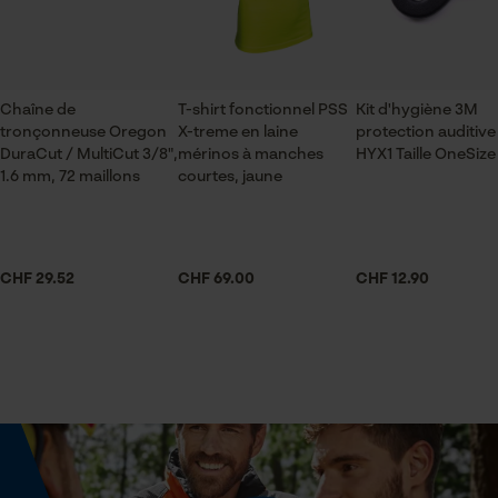
ID de session
Saison
Sauvegarder les préférences
Articles pour toute l'année
pour traitement des données
Econda Tag Manager
Chaîne de
T-shirt fonctionnel PSS
Kit d'hygiène 3M
tronçonneuse Oregon
X-treme en laine
protection auditive
Contenu de la livraison
DuraCut / MultiCut 3/8",
mérinos à manches
HYX1 Taille OneSize
1 x Chaîne de tronçonneuse
1.6 mm, 72 maillons
courtes, jaune
Cookies statistiques
Volume
32.29 in³
CHF 29.52
CHF 69.00
CHF 12.90
Econda Analytics
Mouseflow Web Analytics Tool
Dimensions et taille
Fact-Finder Tracking
Longueur du rail
50 cm
Cookies de performance et de