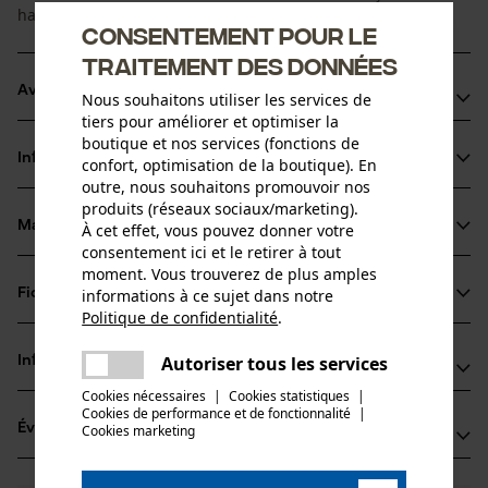
haute performance pour une utilisation professionnelle.
Consentement pour le
traitement des données
Avantages du produit
Nous souhaitons utiliser les services de
tiers pour améliorer et optimiser la
La chaîne réduit les vibrations du dispositif de coupe
boutique et nos services (fonctions de
Informations sur le produit
confort, optimisation de la boutique). En
Dents chisel très performantes
outre, nous souhaitons promouvoir nos
Marquage de l'angle d'affûtage sur le sommet des dents
produits (réseaux sociaux/marketing).
pour un affûtage correct
Matériau & entretien
À cet effet, vous pouvez donner votre
Détails du produit
consentement ici et le retirer à tout
moment. Vous trouverez de plus amples
Type dactivité
informations à ce sujet dans notre
Fiches techniques
Matériau
Scier
Politique de confidentialité
.
partager
Fiche technique du fabricant (PDF)
Une erreur s'est produite. Veuillez
Matériau principal
Autoriser tous les services
Informations fabricant
partager
Acier
essayer encore.
Groupe dâge
Cookies nécessaires
|
Cookies statistiques
|
Fabricant
adulte
Cookies de performance et de fonctionnalité
mail
|
Évaluations
Cookies marketing
(0)
Oregon Tool, Inc.
Épaisseur du matériau
4909 SE International Way
1.5 mm
97222 Portland, États-Unis