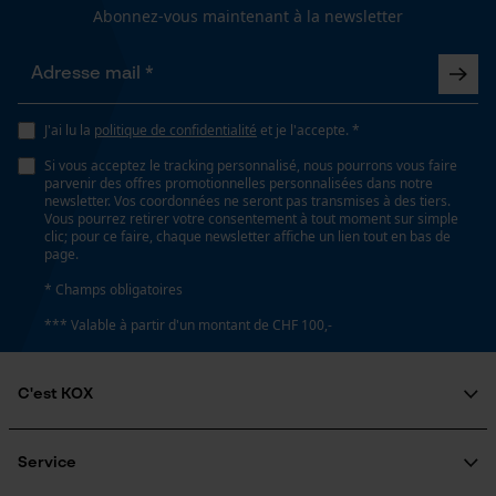
Abonnez-vous maintenant à la newsletter
Longueur du rail
55 cm
Loop54 Personalization
Page d'accueil personnalisée
J'ai lu la
politique de confidentialité
et je l'accepte. *
Panier sauvegardé
Spécifications techniques
Si vous acceptez le tracking personnalisé, nous pourrons vous faire
Salutation personnelle
parvenir des offres promotionnelles personnalisées dans notre
newsletter. Vos coordonnées ne seront pas transmises à des tiers.
Lubrification automatique de la chaîne
Géo-IP et détection des
Vous pourrez retirer votre consentement à tout moment sur simple
utilisateurs
Non
clic; pour ce faire, chaque newsletter affiche un lien tout en bas de
page.
Vidéos YouTube
* Champs obligatoires
Google Maps
Propriété
*** Valable à partir d'un montant de CHF 100,-
Fiable, Haute performance de coupe
Prise de contact par chat
C'est KOX
Estampage composant propulseur
Cookies marketing
73
Qui sommes-nous?
Engagement social
Service
Guide pratique