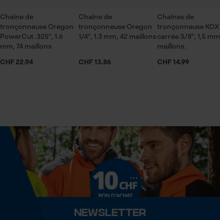
Sauvegarder les préférences
pour traitement des données
Chaîne de
Chaîne de
Chaînes de
Econda Tag Manager
tronçonneuse Oregon
tronçonneuse Oregon
tronçonneuse KOX
Saison
PowerCut .325", 1.6
1/4", 1.3 mm, 42 maillons
carrée 3/8", 1,5 mm
Articles pour toute l'année
mm, 74 maillons
maillons.
CHF 22.94
CHF 13.86
CHF 14.99
Cookies statistiques
Contenu de la livraison
1 x Chaîne de tronçonneuse
Econda Analytics
Optique/motif
couleur unie
Mouseflow Web Analytics Tool
Fact-Finder Tracking
Dimensions et taille
Cookies de performance et de
Angle de poitrine résultant
fonctionnalité
60 deg
Newsletter