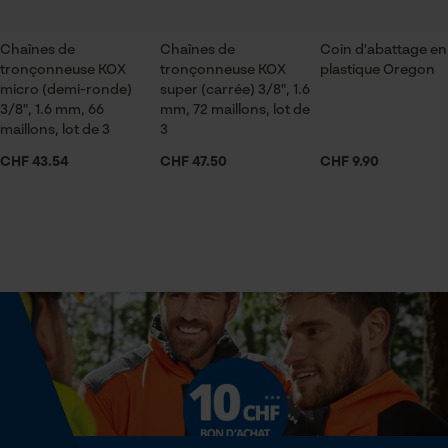
Sauvegarder les préférences
pour traitement des données
Saison
Chaînes de
Chaînes de
Coin d'abattage en
Econda Tag Manager
tronçonneuse KOX
Articles pour toute l'année
tronçonneuse KOX
plastique Oregon
micro (demi-ronde)
super (carrée) 3/8", 1.6
3/8", 1.6 mm, 66
mm, 72 maillons, lot de
maillons, lot de 3
3
Cookies statistiques
Contenu de la livraison
CHF 43.54
CHF 47.50
CHF 9.90
3 x chaînes de tronçonneuse KOX
Volume
Econda Analytics
841.5 cm³
Mouseflow Web Analytics Tool
Fact-Finder Tracking
Dimensions et taille
Angle de poitrine résultant
Cookies de performance et de
60 deg
fonctionnalité