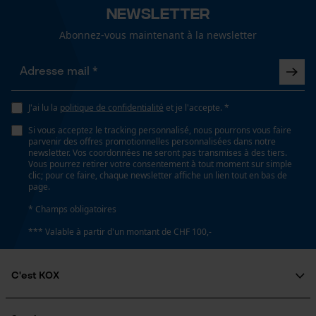
Newsletter
Longueur du rail
45 cm
Abonnez-vous maintenant à la newsletter
Loop54 Personalization
Page d'accueil personnalisée
Spécifications techniques
Panier sauvegardé
J'ai lu la
politique de confidentialité
et je l'accepte. *
Lubrification automatique de la chaîne
Salutation personnelle
Si vous acceptez le tracking personnalisé, nous pourrons vous faire
Non
Géo-IP et détection des
parvenir des offres promotionnelles personnalisées dans notre
utilisateurs
newsletter. Vos coordonnées ne seront pas transmises à des tiers.
Vous pourrez retirer votre consentement à tout moment sur simple
Vidéos YouTube
clic; pour ce faire, chaque newsletter affiche un lien tout en bas de
Propriété
page.
Google Maps
Fiable, Haute performance de coupe
* Champs obligatoires
Prise de contact par chat
*** Valable à partir d'un montant de CHF 100,-
Estampage composant propulseur
D6
Cookies marketing
C'est KOX
Qui sommes-nous?