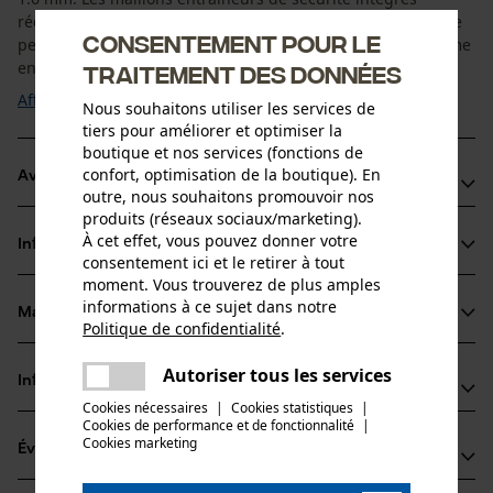
réduisent le rebond lors de la coupe, garantissant ainsi une
Consentement pour le
performance de coupe fiable et une qualité constante, même
en cas de fortes sollicitations. La ...
traitement des données
Afficher plus
Nous souhaitons utiliser les services de
tiers pour améliorer et optimiser la
boutique et nos services (fonctions de
confort, optimisation de la boutique). En
Avantages du produit
outre, nous souhaitons promouvoir nos
produits (réseaux sociaux/marketing).
La chaîne réduit les vibrations du dispositif de coupe
À cet effet, vous pouvez donner votre
Informations sur le produit
Dents carréess très performantes
consentement ici et le retirer à tout
Marquage de l'angle d'affûtage sur le sommet des dents
moment. Vous trouverez de plus amples
informations à ce sujet dans notre
pour un affûtage correct
Matériau & entretien
Politique de confidentialité
.
Détails du produit
partager
Une erreur s'est produite. Veuillez
Autoriser tous les services
Type dactivité
Informations fabricant
partager
essayer encore.
Matériau
Scier
Cookies nécessaires
|
Cookies statistiques
|
Cookies de performance et de fonctionnalité
mail
|
Oregon Tool GmbH
Matériau principal
Cookies marketing
Évaluations
(0)
Lise-Meitner-Str. 4
Acier
Groupe dâge
70736 Fellbach, Allemagne