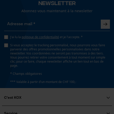
Newsletter
Abonnez-vous maintenant à la newsletter
Spécifications techniques
Loop54 Personalization
Lubrification automatique de la chaîne
Page d'accueil personnalisée
Non
J'ai lu la
politique de confidentialité
et je l'accepte. *
Panier sauvegardé
Si vous acceptez le tracking personnalisé, nous pourrons vous faire
Salutation personnelle
parvenir des offres promotionnelles personnalisées dans notre
newsletter. Vos coordonnées ne seront pas transmises à des tiers.
Géo-IP et détection des
Propriété
Vous pourrez retirer votre consentement à tout moment sur simple
utilisateurs
risque de recul réduit, Peu de vibrations
clic; pour ce faire, chaque newsletter affiche un lien tout en bas de
page.
Vidéos YouTube
* Champs obligatoires
Google Maps
Estampage composant propulseur
*** Valable à partir d'un montant de CHF 100,-
Prise de contact par chat
E1
C'est KOX
Réglage Jolly
Cookies marketing
60 deg
Qui sommes-nous?
Engagement social
Service