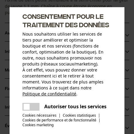
de jauge 1,1 mm. Chaîne à coupe étroite économe en
puissance machine.
Consentement pour le
traitement des données
Nous souhaitons utiliser les services de
Avantages du produit
tiers pour améliorer et optimiser la
boutique et nos services (fonctions de
Marquage de l'angle d'affûtage sur le sommet des dents
confort, optimisation de la boutique). En
Informations sur le produit
pour un affûtage correct
outre, nous souhaitons promouvoir nos
Chaîne de tronçonneuse générant peu de vibrations et de
produits (réseaux sociaux/marketing).
À cet effet, vous pouvez donner votre
chocs retour
Matériau & entretien
Détails du produit
consentement ici et le retirer à tout
Idéale pour les ébrancheurs de cime et les tronçonneuses
moment. Vous trouverez de plus amples
à main
Type dactivité
informations à ce sujet dans notre
Fiches techniques
Matériau
Politique de confidentialité
.
Scier
partager
Fiche de données de sécurité du produit (PDF)
Une erreur s'est produite. Veuillez
Autoriser tous les services
Matériau principal
Informations fabricant
partager
essayer encore.
Acier
Groupe dâge
Cookies nécessaires
|
Cookies statistiques
|
Cookies de performance et de fonctionnalité
mail
|
Oregon Tool GmbH
adulte
Cookies marketing
Évaluations
(27)
Lise-Meitner-Str. 4
Épaisseur du matériau