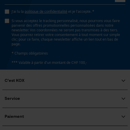
Loop54 Personalization
J'ai lu la
politique de confidentialité
et je l'accepte. *
Page d'accueil personnalisée
Propriété
Si vous acceptez le tracking personnalisé, nous pourrons vous faire
Haute performance de coupe
Panier sauvegardé
parvenir des offres promotionnelles personnalisées dans notre
newsletter. Vos coordonnées ne seront pas transmises à des tiers.
Salutation personnelle
Vous pourrez retirer votre consentement à tout moment sur simple
clic; pour ce faire, chaque newsletter affiche un lien tout en bas de
Géo-IP et détection des
Estampage composant propulseur
page.
utilisateurs
G30
* Champs obligatoires
Vidéos YouTube
*** Valable à partir d'un montant de CHF 100,-
Google Maps
Réglage Jolly
Prise de contact par chat
60 deg
C'est KOX
Qui sommes-nous?
Cookies marketing
Limes 1ère moitié
Engagement social
Service
4.8 mm
Guide pratique
Questions fréquemment posées
KOX Harvester
Traitement des retours
Inscription à la newsletter
Paiement
Rappel de produits
Limes 2ème moitié
Google Global Site Tag