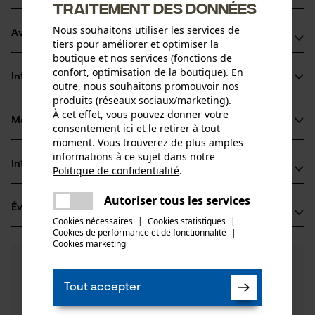
traitement des données
Nous souhaitons utiliser les services de
Avantages du produit
tiers pour améliorer et optimiser la
boutique et nos services (fonctions de
La chaîne réduit les vibrations du dispositif de coupe
confort, optimisation de la boutique). En
Informations sur le produit
Marquage de l'angle d'affûtage sur le sommet des dents
outre, nous souhaitons promouvoir nos
produits (réseaux sociaux/marketing).
pour un affûtage correct
À cet effet, vous pouvez donner votre
Lubrification améliorée de la pointe du guide grâce aux
Matériau & entretien
consentement ici et le retirer à tout
Détails du produit
orifices de lubrification dans le maillon entraîneur
moment. Vous trouverez de plus amples
informations à ce sujet dans notre
Type dactivité
Informations fabricant
Politique de confidentialité
.
Matériau
Scier
partager
Une erreur s'est produite. Veuillez
Oregon Tool GmbH
Autoriser tous les services
Matériau principal
partager
Évaluations
(13)
essayer encore.
Lise-Meitner-Str. 4
Acier
Cookies nécessaires
|
Cookies statistiques
|
Groupe dâge
70736 Fellbach, Allemagne
Cookies de performance et de fonctionnalité
mail
|
adulte
Cookies marketing
E-mail: info@kox.eu
4.8
Des questions ?
(13)
Site web: www.kox.eu
Recommander ce produit
Épaisseur du matériau
Nos experts sont à votre disposition !
Tél.: + 49 711 300 33 200
1.3 mm
Tout accepter
Poser une
Nombre de pièces
Filtrer par nombre détoiles
question
1 pcs
Si vous avez des questions ou des problèmes avec le