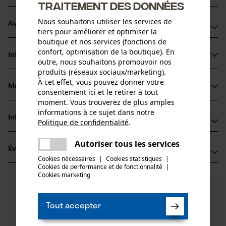
traitement des données
Nous souhaitons utiliser les services de
Avantages du produit
tiers pour améliorer et optimiser la
boutique et nos services (fonctions de
La chaîne réduit les vibrations du dispositif de coupe
confort, optimisation de la boutique). En
Informations sur le produit
Marquage de l'angle d'affûtage sur le sommet des dents
outre, nous souhaitons promouvoir nos
produits (réseaux sociaux/marketing).
pour un affûtage correct
À cet effet, vous pouvez donner votre
Lubrification améliorée de la pointe du guide grâce aux
Matériau & entretien
consentement ici et le retirer à tout
Détails du produit
orifices de lubrification dans le maillon entraîneur
moment. Vous trouverez de plus amples
informations à ce sujet dans notre
Type dactivité
Informations fabricant
Politique de confidentialité
.
Matériau
Scier
partager
Une erreur s'est produite. Veuillez
Oregon Tool GmbH
Autoriser tous les services
Matériau principal
partager
Évaluations
(8)
essayer encore.
Lise-Meitner-Str. 4
Acier
Cookies nécessaires
|
Cookies statistiques
|
Groupe dâge
70736 Fellbach, Allemagne
Cookies de performance et de fonctionnalité
mail
|
adulte
Cookies marketing
E-mail: info@kox.eu
5.0
Des questions ?
(8)
Site web: www.kox.eu
Recommander ce produit
Épaisseur du matériau
Nos experts sont à votre disposition !
Tél.: + 49 711 300 33 200
1.3 mm
Tout accepter
Poser une
Nombre de pièces
Filtrer par nombre détoiles
question
1 pcs
Si vous avez des questions ou des problèmes avec le