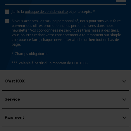
Loop54 Personalization
J'ai lu la
politique de confidentialité
et je l'accepte. *
Page d'accueil personnalisée
Propriété
Si vous acceptez le tracking personnalisé, nous pourrons vous faire
Haute performance de coupe
Panier sauvegardé
parvenir des offres promotionnelles personnalisées dans notre
newsletter. Vos coordonnées ne seront pas transmises à des tiers.
Salutation personnelle
Vous pourrez retirer votre consentement à tout moment sur simple
clic; pour ce faire, chaque newsletter affiche un lien tout en bas de
Géo-IP et détection des
Estampage composant propulseur
page.
utilisateurs
G30
* Champs obligatoires
Vidéos YouTube
*** Valable à partir d'un montant de CHF 100,-
Google Maps
Réglage Jolly
Prise de contact par chat
60 deg
C'est KOX
Qui sommes-nous?
Cookies marketing
Limes 1ère moitié
Engagement social
Service
4.0 mm
Guide pratique
Questions fréquemment posées
KOX Harvester
Traitement des retours
Inscription à la newsletter
Paiement
Rappel de produits
Limes 2ème moitié
Google Global Site Tag