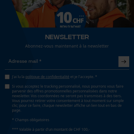
fonctionnalité
60 deg
Longueur du rail
40 cm
Loop54 Personalization
Newsletter
Page d'accueil personnalisée
Abonnez-vous maintenant à la newsletter
Panier sauvegardé
Spécifications techniques
Salutation personnelle
Lubrification automatique de la chaîne
Géo-IP et détection des
utilisateurs
Non
J'ai lu la
politique de confidentialité
et je l'accepte. *
Vidéos YouTube
Si vous acceptez le tracking personnalisé, nous pourrons vous faire
parvenir des offres promotionnelles personnalisées dans notre
Google Maps
newsletter. Vos coordonnées ne seront pas transmises à des tiers.
Propriété
Vous pourrez retirer votre consentement à tout moment sur simple
Fiable
Prise de contact par chat
clic; pour ce faire, chaque newsletter affiche un lien tout en bas de
page.
* Champs obligatoires
Estampage composant propulseur
Cookies marketing
*** Valable à partir d'un montant de CHF 100,-
G6