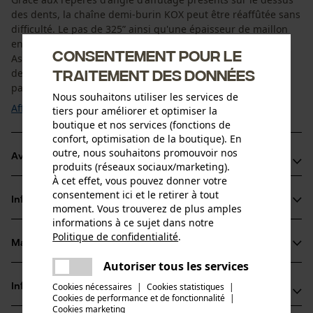
des dents, la chaîne demi-burin KOX peut être réaffûtée sans
difficulté. Le pas de 325” ainsi qu'une épaisseur de maillon
entraîneur plus importante de 1,6 mm réduisent le recul.
Consentement pour le
Associée à un comportement de coupe régulier et à des
traitement des données
dents de coupe arrondies, la chaîne KOX convient
particulièrement aux ...
Nous souhaitons utiliser les services de
Afficher plus
tiers pour améliorer et optimiser la
boutique et nos services (fonctions de
confort, optimisation de la boutique). En
outre, nous souhaitons promouvoir nos
Avantages du produit
produits (réseaux sociaux/marketing).
À cet effet, vous pouvez donner votre
La chaîne réduit les vibrations du dispositif de coupe
consentement ici et le retirer à tout
Informations sur le produit
Arêtes de coupe de petit diamètre pour des coupes
moment. Vous trouverez de plus amples
informations à ce sujet dans notre
rapides et un affûtage aisé
Politique de confidentialité
.
Les maillons entraîneurs de sécurité réduisent le choc
Matériau & entretien
partager
Détails du produit
Une erreur s'est produite. Veuillez
retour
Autoriser tous les services
partager
essayer encore.
Type dactivité
Cookies nécessaires
|
Cookies statistiques
|
Informations fabricant
Matériau
Scier
Cookies de performance et de fonctionnalité
mail
|
Cookies marketing