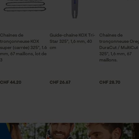
jardinage et aménagement paysager, artisanat,
ID de session
agriculture
Sauvegarder les préférences
pour traitement des données
Econda Tag Manager
Saison
Chaînes de
Guide-chaîne KOX Tri-
Chaînes de
tronçonneuse KOX
Articles pour toute l'année
Star 325", 1,6 mm, 40
tronçonneuse Ore
super (carrée) 325", 1.6
cm
DuraCut / MultiCut
mm, 67 maillons, lot de
325", 1,6 mm, 67
Cookies statistiques
3
maillons.
Contenu de la livraison
3 x chaînes de tronçonneuse KOX
CHF 44.20
CHF 26.67
CHF 28.70
Econda Analytics
Volume
841.5 cm³
Mouseflow Web Analytics Tool
Fact-Finder Tracking
Dimensions et taille
Cookies de performance et de
Angle de poitrine résultant