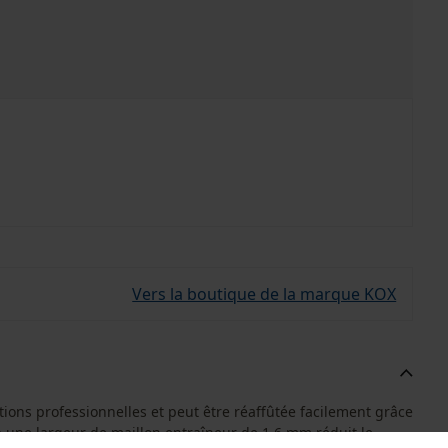
Vers la boutique de la marque KOX
ions professionnelles et peut être réaffûtée facilement grâce
à une largeur de maillon entraîneur de 1.6 mm réduit le