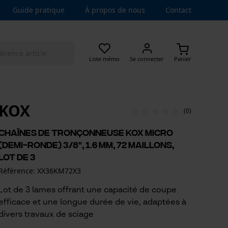
Guide pratique
À propos de nous
Contact
Liste mémo
Se connecter
Panier
KOX
(0)
Chaînes de tronçonneuse KOX micro
(demi-ronde) 3/8", 1.6 mm, 72 maillons,
lot de 3
Référence: XX36KM72X3
Lot de 3 lames offrant une capacité de coupe
efficace et une longue durée de vie, adaptées à
divers travaux de sciage