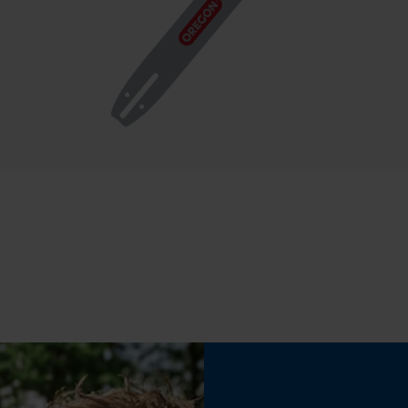
50 cm
Econda Tag Manager
Cookies statistiques
Propriété
Insensible
Econda Analytics
Réglage Jolly
60 deg
Mouseflow Web Analytics Tool
Fact-Finder Tracking
Limes 2ème moitié
5.2 mm
Cookies de performance et de
fonctionnalité
Fonction de hachage
Non