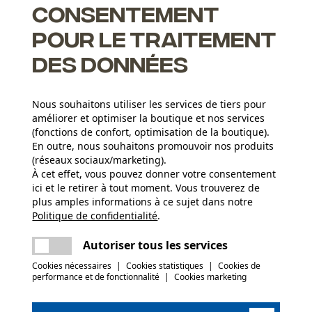
 et souple de la chaîne KOX. Comparée aux chaînes à gouge
Consentement
pour le traitement
des données
Nous souhaitons utiliser les services de tiers pour
améliorer et optimiser la boutique et nos services
(fonctions de confort, optimisation de la boutique).
apides et un affûtage aisé
En outre, nous souhaitons promouvoir nos produits
(réseaux sociaux/marketing).
c retour
À cet effet, vous pouvez donner votre consentement
ici et le retirer à tout moment. Vous trouverez de
plus amples informations à ce sujet dans notre
Politique de confidentialité
partager
.
Une erreur s'est produite. Veuillez essayer
Groupe dâge
encore.
adulte
mail
Autoriser tous les services
Cookies nécessaires
|
Cookies statistiques
|
Cookies de
Épaisseur du matériau
performance et de fonctionnalité
|
Cookies marketing
(0)
1.6 mm
Nombre déléments propulseurs
72