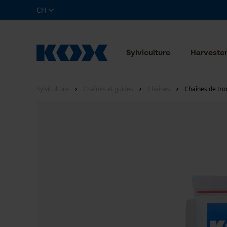
CH
Sylviculture
Harveste
Sylviculture
Chaînes et guides
Chaînes
Chaînes de tro