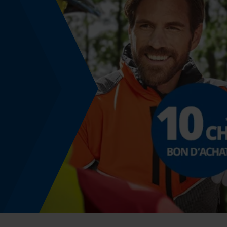
Inverseur de phase
Non
Épaisseur de coupe
1.6 mm
Angle de poitrine sécurisant
0.63 mm
Distance du limiteur de profondeur
0.63 mm
Épaisseur du propulseur / largeur de la rainure