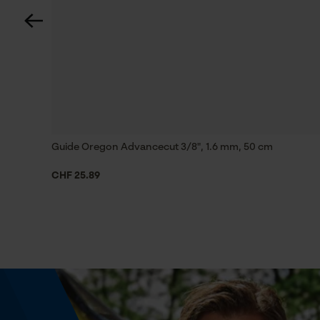
60 deg
Spécifications techniques
Lubrification automatique de la chaîne
Non
Guide Oregon Advancecut 3/8", 1.6 mm, 50 cm
Estampage composant propulseur
D6
CHF 25.89
Limes 1ère moitié
5.5 mm
Maintien des limes
à partir de 10°