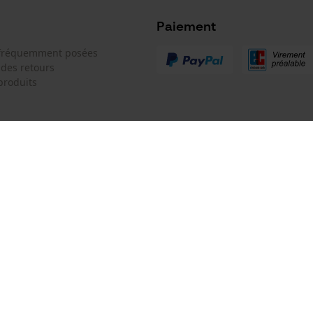
Non
Microsoft Advertising Universal Event
Tracking
Paiement
Survicate
 fréquemment posées
 des retours
produits
Batterie incluse
Batterie/piles non incluses
 de contact
Oregon Tool GmbH
e de commande
KOX - Pour les Pros du Bois et de 
Motoculture
Siège social:
 contrat
Lise-Meitner-Str. 4
70736 Fellbach
Pas de magasin !
Adresse de retour: