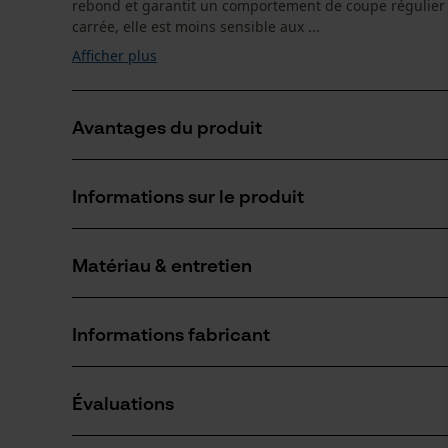
rebond et garantit un comportement de coupe régulier
carrée, elle est moins sensible aux ...
Afficher plus
Avantages du produit
La chaîne réduit les vibrations du dispositif de coupe
Informations sur le produit
Arêtes de coupe de petit diamètre pour des coupes r
Les maillons entraîneurs de sécurité réduisent le cho
Matériau & entretien
Détails du produit
Type dactivité
Informations fabricant
Scier
Matériau
Oregon Tool GmbH
Matériau principal
Évaluations
Lise-Meitner-Str. 4
Acier
Nombre de pièces
70736 Fellbach, Allemagne
3 pcs