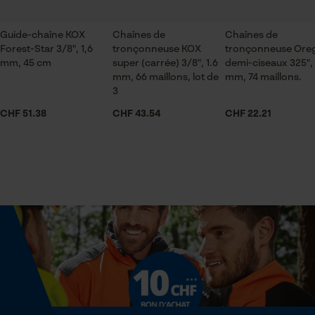
Sauvegarder les préférences
pour traitement des données
Saison
Guide-chaîne KOX
Chaînes de
Chaînes de
Econda Tag Manager
Forest-Star 3/8", 1,6
Articles pour toute l'année
tronçonneuse KOX
tronçonneuse Ore
mm, 45 cm
super (carrée) 3/8", 1.6
demi-ciseaux 325", 
mm, 66 maillons, lot de
mm, 74 maillons.
3
Cookies statistiques
Contenu de la livraison
CHF 51.38
CHF 43.54
CHF 22.21
3 x chaînes de tronçonneuse KOX
Volume
Econda Analytics
841.5 cm³
Mouseflow Web Analytics Tool
Fact-Finder Tracking
Dimensions et taille
Angle de poitrine résultant
Cookies de performance et de
60 deg
fonctionnalité