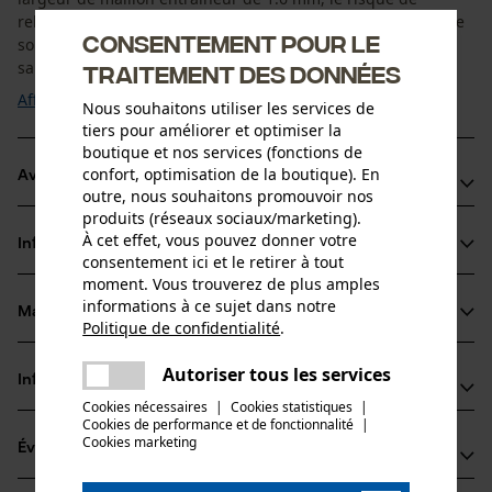
rebond est réduit, ce qui assure un comportement de coupe
Consentement pour le
souple de la chaîne KOX. Elle est moins sensible aux
salissures que les chaînes à ...
traitement des données
Afficher plus
Nous souhaitons utiliser les services de
tiers pour améliorer et optimiser la
boutique et nos services (fonctions de
confort, optimisation de la boutique). En
Avantages du produit
outre, nous souhaitons promouvoir nos
produits (réseaux sociaux/marketing).
La chaîne réduit les vibrations du dispositif de coupe
À cet effet, vous pouvez donner votre
Informations sur le produit
Arêtes de coupe de petit diamètre pour des coupes
consentement ici et le retirer à tout
rapides et un affûtage aisé
moment. Vous trouverez de plus amples
informations à ce sujet dans notre
Les maillons entraîneurs de sécurité réduisent le choc
Matériau & entretien
Politique de confidentialité
.
Détails du produit
retour
partager
Une erreur s'est produite. Veuillez
Autoriser tous les services
Type dactivité
Informations fabricant
partager
essayer encore.
Matériau
Scier
Cookies nécessaires
|
Cookies statistiques
|
Cookies de performance et de fonctionnalité
mail
|
Oregon Tool GmbH
Matériau principal
Cookies marketing
Évaluations
(0)
Lise-Meitner-Str. 4
Acier
Groupe dâge
70736 Fellbach, Allemagne