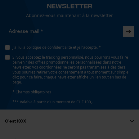
Newsletter
Longueur du rail
45 cm
Abonnez-vous maintenant à la newsletter
Loop54 Personalization
Page d'accueil personnalisée
Spécifications techniques
Panier sauvegardé
J'ai lu la
politique de confidentialité
et je l'accepte. *
Lubrification automatique de la chaîne
Salutation personnelle
Si vous acceptez le tracking personnalisé, nous pourrons vous faire
Non
Géo-IP et détection des
parvenir des offres promotionnelles personnalisées dans notre
utilisateurs
newsletter. Vos coordonnées ne seront pas transmises à des tiers.
Vous pourrez retirer votre consentement à tout moment sur simple
Vidéos YouTube
clic; pour ce faire, chaque newsletter affiche un lien tout en bas de
Propriété
page.
Google Maps
Insensible
* Champs obligatoires
Prise de contact par chat
*** Valable à partir d'un montant de CHF 100,-
Estampage composant propulseur
D6
Cookies marketing
C'est KOX
Qui sommes-nous?