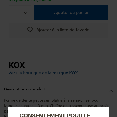
Ajouter au panier
Ajouter à la liste de favoris
KOX
Vers la boutique de la marque KOX
Description du produit
Forme de dente petite semblable à la semi-chisel pour
largeur de jauge 1,3 mm. Chaîne de tronçonneuse au profil
bas aux performances améliorées pour une utilisation de
Consentement pour le
loisir.