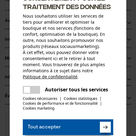
traitement des données
Nous souhaitons utiliser les services de
Avantages du produit
tiers pour améliorer et optimiser la
boutique et nos services (fonctions de
confort, optimisation de la boutique). En
Les limiteurs de profondeur biseautés en forme de rampe
Informations sur le produit
outre, nous souhaitons promouvoir nos
réduisent les chocs retour
produits (réseaux sociaux/marketing).
Avec longue dent tranchante pour une durée de vie
À cet effet, vous pouvez donner votre
prolongée
consentement ici et le retirer à tout
Matériau & entretien
Détails du produit
moment. Vous trouverez de plus amples
Idéale pour le bricolage de loisir et l'entretien des arbres
informations à ce sujet dans notre
Type dactivité
Politique de confidentialité
.
Informations fabricant
partager
Matériau
Scier
Une erreur s'est produite. Veuillez
Autoriser tous les services
Oregon Tool GmbH
partager
Matériau principal
essayer encore.
Évaluations
(7)
Lise-Meitner-Str. 4
Cookies nécessaires
|
Cookies statistiques
|
Acier
Cookies de performance et de fonctionnalité
mail
|
Groupe dâge
70736 Fellbach, Allemagne
Cookies marketing
adulte
E-mail: info@kox.eu
4.9
Des questions ?
(7)
Site web: www.kox.eu
Recommander ce produit
Épaisseur du matériau
Nos experts sont à votre disposition !
Tél.: + 49 711 300 33 200
Tout accepter
1.3 mm
Poser une
Nombre de pièces