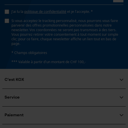
Non
Loop54 Personalization
J'ai lu la
politique de confidentialité
et je l'accepte. *
Page d'accueil personnalisée
Si vous acceptez le tracking personnalisé, nous pourrons vous faire
Propriété
parvenir des offres promotionnelles personnalisées dans notre
Panier sauvegardé
risque de recul réduit, Longue durée de vie
newsletter. Vos coordonnées ne seront pas transmises à des tiers.
Vous pourrez retirer votre consentement à tout moment sur simple
Salutation personnelle
clic; pour ce faire, chaque newsletter affiche un lien tout en bas de
page.
Géo-IP et détection des
utilisateurs
Estampage composant propulseur
* Champs obligatoires
E3
Vidéos YouTube
*** Valable à partir d'un montant de CHF 100,-
Google Maps
Prise de contact par chat
Réglage Jolly
C'est KOX
60 deg
Qui sommes-nous?
Engagement social
Service
Cookies marketing
Limes 1ère moitié
Guide pratique
4 mm
Questions fréquemment posées
KOX Harvester
Traitement des retours
Inscription à la newsletter
Paiement
Rappel de produits
Google Global Site Tag