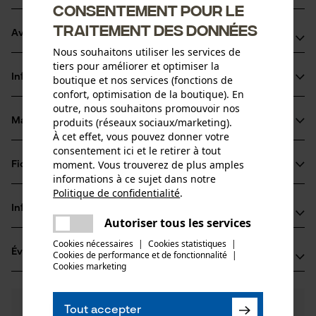
Consentement pour le
traitement des données
Avantages du produit
Nous souhaitons utiliser les services de
tiers pour améliorer et optimiser la
Arêtes de coupe de petit diamètre pour des coupes
Informations sur le produit
boutique et nos services (fonctions de
rapides et un affûtage aisé
confort, optimisation de la boutique). En
Les maillons entraîneurs de sécurité réduisent le choc
outre, nous souhaitons promouvoir nos
retour
produits (réseaux sociaux/marketing).
Matériau & entretien
Détails du produit
À cet effet, vous pouvez donner votre
Plus résistantes à la salissure que les chaînes chisel, mais
consentement ici et le retirer à tout
un peu moins de puissance de coupe
Type dactivité
moment. Vous trouverez de plus amples
Fiches techniques
Matériau
Scier
informations à ce sujet dans notre
Politique de confidentialité
.
Fiche technique du fabricant (PDF)
partager
Matériau principal
Informations fabricant
Une erreur s'est produite. Veuillez
Acier
Autoriser tous les services
Groupe dâge
partager
essayer encore.
Oregon Tool GmbH
adulte
Cookies nécessaires
|
Cookies statistiques
|
Évaluations
(1)
Cookies de performance et de fonctionnalité
mail
|
Lise-Meitner-Str. 4
Cookies marketing
Épaisseur du matériau
70736 Fellbach, Allemagne
1.6 mm
E-mail: info@kox.eu
Nombre de pièces
5.0
Des questions ?
(1)
1 pcs
Site web: www.kox.eu
Recommander ce produit
Tout accepter