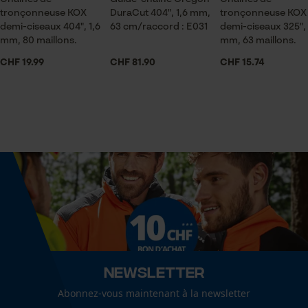
pour traitement des données
tronçonneuse KOX
DuraCut 404", 1,6 mm,
tronçonneuse KOX
Saison
Econda Tag Manager
demi-ciseaux 404", 1,6
63 cm/raccord : E031
demi-ciseaux 325", 
Articles pour toute l'année
mm, 80 maillons.
mm, 63 maillons.
CHF 19.99
CHF 81.90
CHF 15.74
Cookies statistiques
Contenu de la livraison
1 x Chaîne de tronçonneuse KOX
Optique/motif
Econda Analytics
couleur unie
Mouseflow Web Analytics Tool
Fact-Finder Tracking
Dimensions et taille
Angle de poitrine résultant
Cookies de performance et de
60 deg
Newsletter
fonctionnalité
Abonnez-vous maintenant à la newsletter