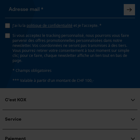
Longueur du rail
53 cm
Loop54 Personalization
J'ai lu la
politique de confidentialité
et je l'accepte. *
Page d'accueil personnalisée
Spécifications techniques
Si vous acceptez le tracking personnalisé, nous pourrons vous faire
Panier sauvegardé
parvenir des offres promotionnelles personnalisées dans notre
newsletter. Vos coordonnées ne seront pas transmises à des tiers.
Salutation personnelle
Lubrification automatique de la chaîne
Vous pourrez retirer votre consentement à tout moment sur simple
Non
Géo-IP et détection des
clic; pour ce faire, chaque newsletter affiche un lien tout en bas de
utilisateurs
page.
Vidéos YouTube
* Champs obligatoires
Propriété
Google Maps
*** Valable à partir d'un montant de CHF 100,-
risque de recul réduit, Peu de vibrations, Insensible
Prise de contact par chat
C'est KOX
Réglage Jolly
60 deg
Qui sommes-nous?
Cookies marketing
Engagement social
Service
Guide pratique
Questions fréquemment posées
KOX Harvester
Limes 1ère moitié
Traitement des retours
Inscription à la newsletter
Paiement