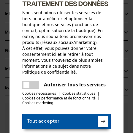
traitement des données
Nous souhaitons utiliser les services de
Informations sur le produit
tiers pour améliorer et optimiser la
boutique et nos services (fonctions de
confort, optimisation de la boutique). En
Matériau & entretien
outre, nous souhaitons promouvoir nos
Détails du produit
produits (réseaux sociaux/marketing).
À cet effet, vous pouvez donner votre
Type dactivité
Fiches techniques
consentement ici et le retirer à tout
Matériau
Scier
moment. Vous trouverez de plus amples
Fiche technique du fabricant (PDF)
informations à ce sujet dans notre
Matériau principal
Informations fabricant
Politique de confidentialité
.
Acier
partager
Groupe dâge
Une erreur s'est produite. Veuillez
Oregon Tool GmbH
adulte
Autoriser tous les services
partager
Évaluations
(0)
essayer encore.
Lise-Meitner-Str. 4
Cookies nécessaires
|
Cookies statistiques
|
Épaisseur du matériau
70736 Fellbach, Allemagne
Cookies de performance et de fonctionnalité
mail
|
1.6 mm
Cookies marketing
E-mail: info@kox.eu
Nombre de pièces
0
Des questions ?
(0)
1 pcs
Site web: www.kox.eu
Recommander ce produit
Nos experts sont à votre disposition !
Tél.: + 49 711 300 33 200
Tout accepter
Poser une
Revêtement de surface
Filtrer par nombre détoiles
question
Surface huilée
Nombre déléments propulseurs
Si vous avez des questions ou des problèmes avec le