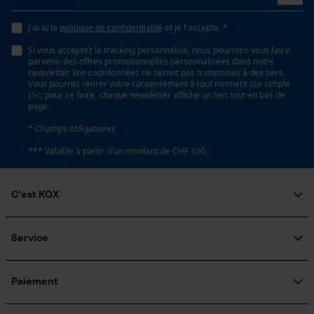
Loop54 Personalization
J'ai lu la
politique de confidentialité
et je l'accepte. *
Spécifications techniques
Page d'accueil personnalisée
Si vous acceptez le tracking personnalisé, nous pourrons vous faire
Panier sauvegardé
parvenir des offres promotionnelles personnalisées dans notre
Lubrification automatique de la chaîne
newsletter. Vos coordonnées ne seront pas transmises à des tiers.
Non
Salutation personnelle
Vous pourrez retirer votre consentement à tout moment sur simple
clic; pour ce faire, chaque newsletter affiche un lien tout en bas de
Géo-IP et détection des
page.
utilisateurs
Propriété
* Champs obligatoires
Vidéos YouTube
Fiable
*** Valable à partir d'un montant de CHF 100,-
Google Maps
Prise de contact par chat
Estampage composant propulseur
C'est KOX
D6
Qui sommes-nous?
Cookies marketing
Engagement social
Service
Guide pratique
Réglage Jolly
Questions fréquemment posées
KOX Harvester
60 deg
Traitement des retours
Inscription à la newsletter
Paiement
Rappel de produits
Google Global Site Tag