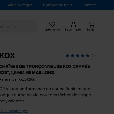
Guide pratique
À propos de nous
Contact
Liste mémo
Se connecter
Panier
KOX
(4)
Chaînes de tronçonneuse KOX carrée
325", 1,5 mm, 66 maillons.
Référence: XX25KS66
Offre une performance de coupe fiable et une
longue durée de vie pour des tâches de sciage
polyvalentes
Plus d'avantages