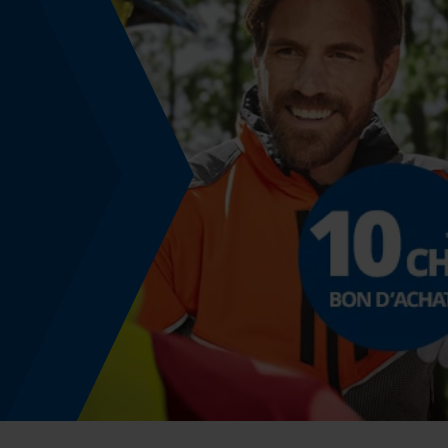
Épaisseur de coupe
1.5 mm
Angle de poitrine sécurisant
0.63 mm
Distance du limiteur de profondeur
0.63 mm
Épaisseur du propulseur / largeur de la rainure
0.058 in
Remplacement de chaîne sans outil