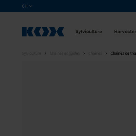
CH
Sylviculture
Harveste
Sylviculture
Chaînes et guides
Chaînes
Chaînes de tro