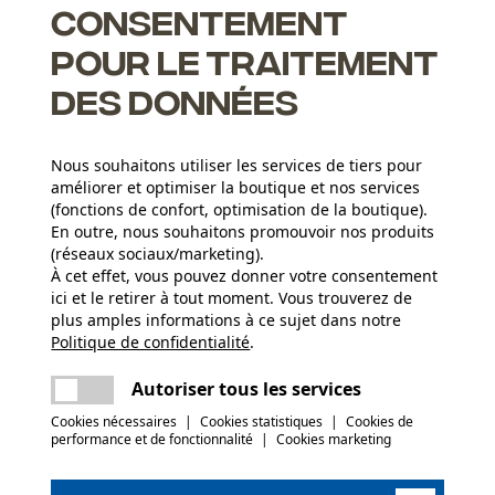
tations. En conséquence, la chaîne KOX est très performante
Consentement
pour le traitement
des données
Nous souhaitons utiliser les services de tiers pour
améliorer et optimiser la boutique et nos services
(fonctions de confort, optimisation de la boutique).
En outre, nous souhaitons promouvoir nos produits
(réseaux sociaux/marketing).
ents pour un affûtage correct
À cet effet, vous pouvez donner votre consentement
ici et le retirer à tout moment. Vous trouverez de
plus amples informations à ce sujet dans notre
Politique de confidentialité
partager
.
Une erreur s'est produite. Veuillez essayer
Groupe dâge
encore.
adulte
mail
Autoriser tous les services
Cookies nécessaires
|
Cookies statistiques
|
Cookies de
Épaisseur du matériau
performance et de fonctionnalité
|
Cookies marketing
(4)
1.5 mm
Nombre déléments propulseurs
66