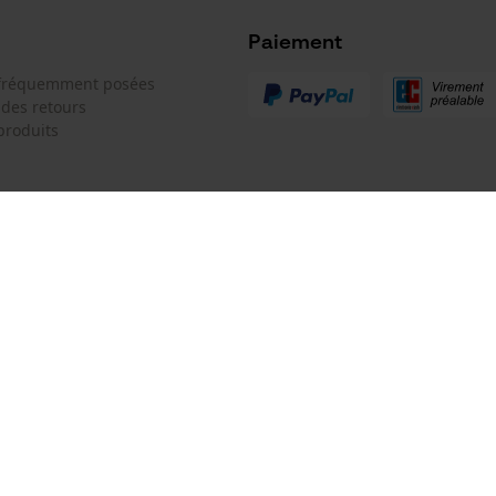
Microsoft Advertising Universal Event
Tracking
Paiement
Survicate
 fréquemment posées
 des retours
produits
Batterie incluse
Batterie/piles non incluses
 de contact
Oregon Tool GmbH
e de commande
KOX - Pour les Pros du Bois et de 
Motoculture
Siège social:
 contrat
Lise-Meitner-Str. 4
70736 Fellbach
Pas de magasin !
Adresse de retour: