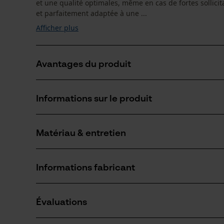
et une qualité optimales, même en cas de fortes sollici
et parfaitement adaptée à une ...
Afficher plus
Avantages du produit
La chaîne réduit les vibrations du dispositif de coupe
Informations sur le produit
Dents chisel très performantes
Marquage de l'angle d'affûtage sur le sommet des d
Matériau & entretien
Détails du produit
Type dactivité
Informations fabricant
Scier
Matériau
Oregon Tool GmbH
Matériau principal
Évaluations
Lise-Meitner-Str. 4
Acier
Nombre de pièces
70736 Fellbach, Allemagne
1 pcs