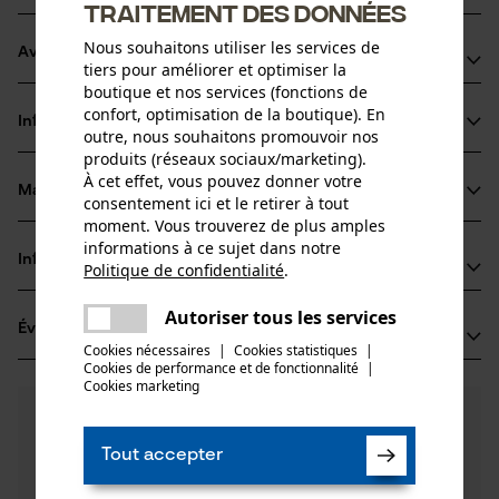
traitement des données
Nous souhaitons utiliser les services de
Avantages du produit
tiers pour améliorer et optimiser la
boutique et nos services (fonctions de
La chaîne réduit les vibrations du dispositif de coupe
confort, optimisation de la boutique). En
Informations sur le produit
Dents chisel très performantes
outre, nous souhaitons promouvoir nos
produits (réseaux sociaux/marketing).
Marquage de l'angle d'affûtage sur le sommet des dents
À cet effet, vous pouvez donner votre
pour un affûtage correct
Matériau & entretien
consentement ici et le retirer à tout
Détails du produit
moment. Vous trouverez de plus amples
informations à ce sujet dans notre
Type dactivité
Informations fabricant
Politique de confidentialité
.
Matériau
Scier
partager
Une erreur s'est produite. Veuillez
Oregon Tool GmbH
Autoriser tous les services
Matériau principal
partager
Évaluations
(5)
essayer encore.
Lise-Meitner-Str. 4
Acier
Cookies nécessaires
|
Cookies statistiques
|
Groupe dâge
70736 Fellbach, Allemagne
Cookies de performance et de fonctionnalité
mail
|
adulte
Cookies marketing
E-mail: info@kox.eu
4.6
Des questions ?
(5)
Site web: www.kox.eu
Recommander ce produit
Épaisseur du matériau
Nos experts sont à votre disposition !
Tél.: + 49 711 300 33 200
1.5 mm
Tout accepter
Poser une
Nombre de pièces
Filtrer par nombre détoiles
question
1 pcs
Si vous avez des questions ou des problèmes avec le