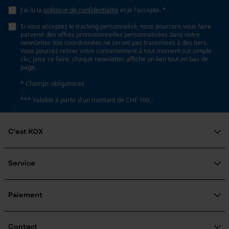
J'ai lu la
politique de confidentialité
et je l'accepte. *
Loop54 Personalization
Si vous acceptez le tracking personnalisé, nous pourrons vous faire
Page d'accueil personnalisée
Propriété
parvenir des offres promotionnelles personnalisées dans notre
Haute performance de coupe
newsletter. Vos coordonnées ne seront pas transmises à des tiers.
Panier sauvegardé
Vous pourrez retirer votre consentement à tout moment sur simple
clic; pour ce faire, chaque newsletter affiche un lien tout en bas de
Salutation personnelle
page.
Géo-IP et détection des
Estampage composant propulseur
utilisateurs
* Champs obligatoires
G5
Vidéos YouTube
*** Valable à partir d'un montant de CHF 100,-
Google Maps
Réglage Jolly
Prise de contact par chat
C'est KOX
60 deg
Qui sommes-nous?
Engagement social
Service
Cookies marketing
Limes 1ère moitié
Guide pratique
4.8 mm
Questions fréquemment posées
KOX Harvester
Traitement des retours
Inscription à la newsletter
Paiement
Rappel de produits
Limes 2ème moitié
Google Global Site Tag
Contact