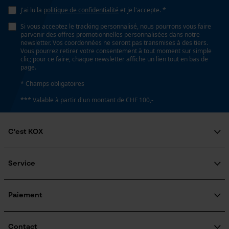
J'ai lu la
politique de confidentialité
et je l'accepte. *
Loop54 Personalization
Si vous acceptez le tracking personnalisé, nous pourrons vous faire
Page d'accueil personnalisée
Propriété
parvenir des offres promotionnelles personnalisées dans notre
Fiable, Haute performance de coupe
newsletter. Vos coordonnées ne seront pas transmises à des tiers.
Panier sauvegardé
Vous pourrez retirer votre consentement à tout moment sur simple
clic; pour ce faire, chaque newsletter affiche un lien tout en bas de
Salutation personnelle
page.
Géo-IP et détection des
Estampage composant propulseur
utilisateurs
* Champs obligatoires
D6
Vidéos YouTube
*** Valable à partir d'un montant de CHF 100,-
Google Maps
Réglage Jolly
Prise de contact par chat
C'est KOX
60 deg
Qui sommes-nous?
Engagement social
Service
Cookies marketing
Limes 1ère moitié
Guide pratique
5.5 mm
Questions fréquemment posées
KOX Harvester
Traitement des retours
Inscription à la newsletter
Paiement
Rappel de produits
Limes 2ème moitié
Google Global Site Tag
Contact