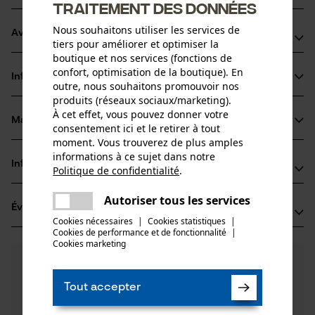
traitement des données
Nous souhaitons utiliser les services de
Avantages du produit
tiers pour améliorer et optimiser la
boutique et nos services (fonctions de
La chaîne réduit les vibrations du dispositif de coupe
confort, optimisation de la boutique). En
Informations sur le produit
Dents chisel très performantes
outre, nous souhaitons promouvoir nos
produits (réseaux sociaux/marketing).
Marquage de l'angle d'affûtage sur le sommet des dents
À cet effet, vous pouvez donner votre
pour un affûtage correct
Matériau & entretien
consentement ici et le retirer à tout
Détails du produit
moment. Vous trouverez de plus amples
informations à ce sujet dans notre
Type dactivité
Informations fabricant
Politique de confidentialité
.
Matériau
Scier
partager
Une erreur s'est produite. Veuillez
Oregon Tool GmbH
Autoriser tous les services
Matériau principal
partager
Évaluations
(5)
essayer encore.
Lise-Meitner-Str. 4
Acier
Cookies nécessaires
|
Cookies statistiques
|
Groupe dâge
70736 Fellbach, Allemagne
Cookies de performance et de fonctionnalité
mail
|
adulte
Cookies marketing
E-mail: info@kox.eu
5.0
Des questions ?
(5)
Site web: www.kox.eu
Recommander ce produit
Épaisseur du matériau
Nos experts sont à votre disposition !
Tél.: + 49 711 300 33 200
1.6 mm
Tout accepter
Poser une
Nombre de pièces
Filtrer par nombre détoiles
question
1 pcs
Si vous avez des questions ou des problèmes avec le