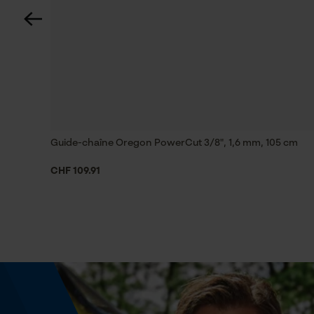
Spécifications techniques
Lubrification automatique de la chaîne
Non
Estampage composant propulseur
D6
Guide-chaîne Oregon PowerCut 3/8", 1,6 mm, 105 cm
CHF 109.91
Limes 1ère moitié
5.5 mm
Maintien des limes
à partir de 10°
Inverseur de phase