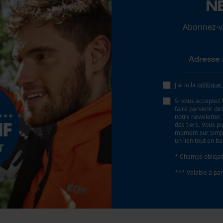
N
25 deg
Loop54 Personalization
Abonnez-vo
Page d'accueil personnalisée
Angle de poitrine sécurisant
Panier sauvegardé
0.63 mm
Salutation personnelle
Géo-IP et détection des utilisateurs
J'ai lu la
politique
Distance du limiteur de profondeur
Vidéos YouTube
0.63 mm
Si vous acceptez 
Google Maps
faire parvenir d
notre newsletter
Prise de contact par chat
des tiers. Vous p
Épaisseur du propulseur / largeur de la rainure
moment sur simple
un lien tout en b
0.063 in
* Champs obligat
Cookies marketing
*** Valable à par
Remplacement de chaîne sans outil
Non
Google Global Site Tag