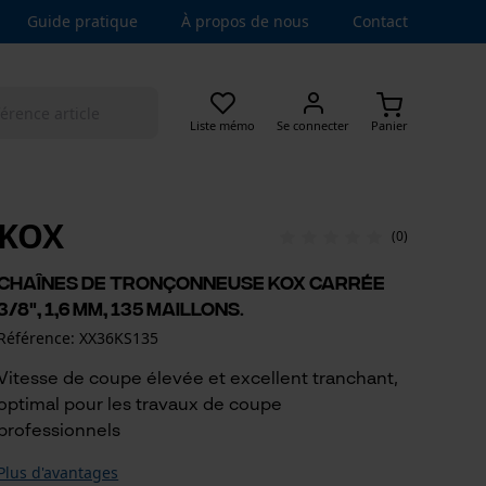
Guide pratique
À propos de nous
Contact
Liste mémo
Se connecter
Panier
KOX
(0)
Chaînes de tronçonneuse KOX carrée
3/8", 1,6 mm, 135 maillons.
Référence: XX36KS135
Vitesse de coupe élevée et excellent tranchant,
optimal pour les travaux de coupe
professionnels
Plus d'avantages