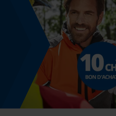
Non
Coupe en biais
Non
Pas
3/8"
Propulseur épaisseur de la rainure (mm)
1.6 mm
Tension de chaîne sans outil
Non