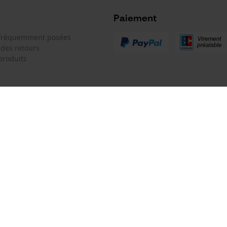
Microsoft Advertising Universal Event
Tracking
Paiement
Batterie incluse
Survicate
 fréquemment posées
Batterie/piles non incluses
 des retours
produits
 de contact
Oregon Tool GmbH
e de commande
KOX - Pour les Pros du Bois et de 
Motoculture
Siège social:
 contrat
Lise-Meitner-Str. 4
70736 Fellbach
Pas de magasin !
Adresse de retour:
Modèle de tronçonneuse