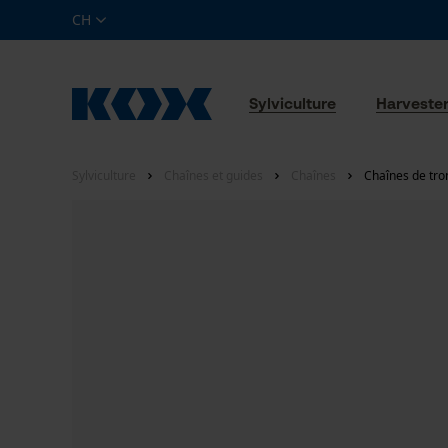
CH
Sylviculture
Harveste
Sylviculture
Chaînes et guides
Chaînes
Chaînes de tro