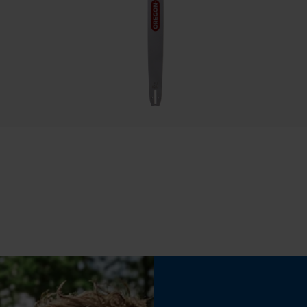
Econda Tag Manager
Propriété
Fiable, Haute performance de coupe
Cookies statistiques
Réglage Jolly
60 deg
Econda Analytics
Limes 2ème moitié
Mouseflow Web Analytics Tool
5.2 mm
Fact-Finder Tracking
Fonction de hachage
Non
Cookies de performance et de
fonctionnalité
Angle daffûtage