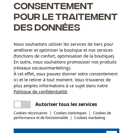
Consentement
pour le traitement
des données
Nous souhaitons utiliser les services de tiers pour
ents pour un affûtage correct
améliorer et optimiser la boutique et nos services
(fonctions de confort, optimisation de la boutique).
En outre, nous souhaitons promouvoir nos produits
(réseaux sociaux/marketing).
À cet effet, vous pouvez donner votre consentement
Groupe dâge
ici et le retirer à tout moment. Vous trouverez de
adulte
plus amples informations à ce sujet dans notre
Politique de confidentialité
partager
.
Une erreur s'est produite. Veuillez essayer
Épaisseur du matériau
encore.
1.6 mm
Nombre déléments propulseurs
mail
Autoriser tous les services
135
Cookies nécessaires
|
Cookies statistiques
|
Cookies de
performance et de fonctionnalité
|
Cookies marketing
(0)
Poids de larticle