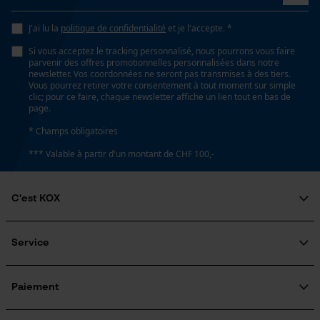
Loop54 Personalization
J'ai lu la
politique de confidentialité
et je l'accepte. *
Page d'accueil personnalisée
Propriété
Si vous acceptez le tracking personnalisé, nous pourrons vous faire
Haute performance de coupe
Panier sauvegardé
parvenir des offres promotionnelles personnalisées dans notre
newsletter. Vos coordonnées ne seront pas transmises à des tiers.
Salutation personnelle
Vous pourrez retirer votre consentement à tout moment sur simple
clic; pour ce faire, chaque newsletter affiche un lien tout en bas de
Géo-IP et détection des
Estampage composant propulseur
page.
utilisateurs
D5
* Champs obligatoires
Vidéos YouTube
*** Valable à partir d'un montant de CHF 100,-
Google Maps
Réglage Jolly
Prise de contact par chat
60 deg
C'est KOX
Qui sommes-nous?
Cookies marketing
Limes 1ère moitié
Engagement social
Service
5.5 mm
Guide pratique
Questions fréquemment posées
KOX Harvester
Traitement des retours
Inscription à la newsletter
Paiement
Rappel de produits
Limes 2ème moitié
Google Global Site Tag