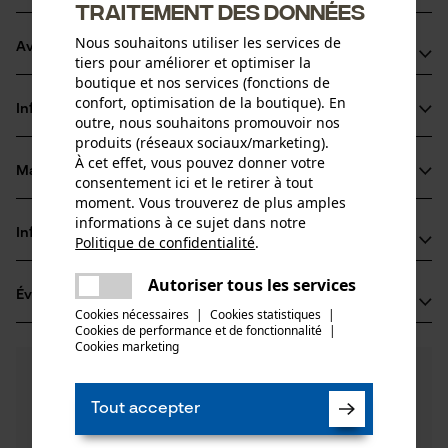
traitement des données
Nous souhaitons utiliser les services de
Avantages du produit
tiers pour améliorer et optimiser la
boutique et nos services (fonctions de
La chaîne réduit les vibrations du dispositif de coupe
confort, optimisation de la boutique). En
Informations sur le produit
Dents chisel très performantes
outre, nous souhaitons promouvoir nos
produits (réseaux sociaux/marketing).
Marquage de l'angle d'affûtage sur le sommet des dents
À cet effet, vous pouvez donner votre
pour un affûtage correct
Matériau & entretien
consentement ici et le retirer à tout
Détails du produit
moment. Vous trouverez de plus amples
informations à ce sujet dans notre
Type dactivité
Informations fabricant
Politique de confidentialité
.
Matériau
Scier
partager
Une erreur s'est produite. Veuillez
Oregon Tool GmbH
Autoriser tous les services
Matériau principal
partager
Évaluations
(1)
essayer encore.
Lise-Meitner-Str. 4
Acier
Cookies nécessaires
|
Cookies statistiques
|
Groupe dâge
70736 Fellbach, Allemagne
Cookies de performance et de fonctionnalité
mail
|
adulte
Cookies marketing
E-mail: info@kox.eu
5.0
Des questions ?
(1)
Site web: www.kox.eu
Recommander ce produit
Épaisseur du matériau
Nos experts sont à votre disposition !
Tél.: + 49 711 300 33 200
1.5 mm
Tout accepter
Poser une
Nombre de pièces
Filtrer par nombre détoiles
question
1 pcs
Si vous avez des questions ou des problèmes avec le