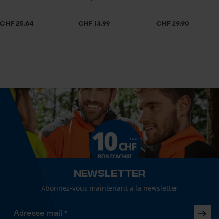
Econda Tag Manager
Contenu de la livraison
CHF 25.64
CHF 13.99
CHF 29.90
1 x Chaîne de tronçonneuse KOX
Cookies statistiques
Dimensions et taille
Angle de poitrine résultant
60 deg
Econda Analytics
Mouseflow Web Analytics Tool
Fact-Finder Tracking
Longueur du rail
38 cm
Cookies de performance et de
Newsletter
fonctionnalité
Spécifications techniques
Abonnez-vous maintenant à la newsletter
Lubrification automatique de la chaîne
Non