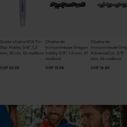
Vérifier linstallation de cookies
ou par e-mail à info-ch@kox.eu.
ID de session
Sauvegarder les préférences
Secteur
pour traitement des données
industrie du bâtiment, sylviculture, pompiers,
jardinage et aménagement paysager, artisanat,
Econda Tag Manager
agriculture
Guide-chaîne KOX Tri-
Chaîne de
Chaîne de
Star Hobby 3/8", 1,3
tronçonneuse Oregon
tronçonneuse Ore
Cookies statistiques
mm, 40 cm, 56 maillons
hobby 3/8", 1.3 mm, 47
AdvanceCut .3/8", 
Saison
maillons
mm, 56 maillons
Articles pour toute l'année
CHF 22.55
CHF 15.98
CHF 16.80
Contenu de la livraison
Econda Analytics
1 x Chaîne de tronçonneuse
Mouseflow Web Analytics Tool
Fact-Finder Tracking
Volume
30.45 in³