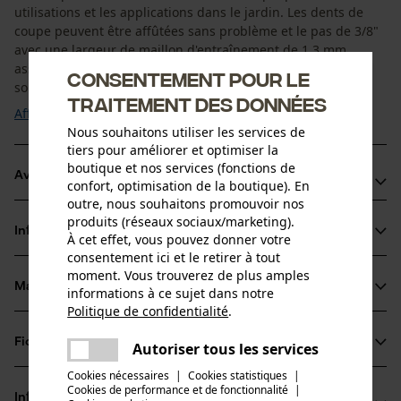
utilisations et les applications dans le jardin. Les dents de
coupe peuvent être affûtées sans problème et le pas de 3/8"
avec une largeur de maillon d'entraînement de 1,3 mm
assure une coupe douce de la chaîne Oregon. Ces chaînes
Consentement pour le
sont donc idéales pour les débutants et ...
traitement des données
Afficher plus
Nous souhaitons utiliser les services de
tiers pour améliorer et optimiser la
boutique et nos services (fonctions de
Avantages du produit
confort, optimisation de la boutique). En
outre, nous souhaitons promouvoir nos
Réduction du rebond grâce à des limiteurs de profondeur
produits (réseaux sociaux/marketing).
Informations sur le produit
À cet effet, vous pouvez donner votre
biseautés en forme de rampe
consentement ici et le retirer à tout
Avec de longues dents de coupe pour une longue durée
moment. Vous trouverez de plus amples
de vie
Matériau & entretien
informations à ce sujet dans notre
Détails du produit
Politique de confidentialité
.
partager
Type dactivité
Une erreur s'est produite. Veuillez
Fiches techniques
Autoriser tous les services
Matériau
Ébrancher, Entretien des arbres, Scier, Abattage,
partager
essayer encore.
Cookies nécessaires
|
Cookies statistiques
|
Entretien du jardin
Fiche technique du fabricant (PDF)
Cookies de performance et de fonctionnalité
mail
|
Matériau principal
Informations fabricant