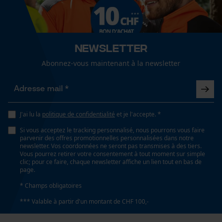
Cookies de performance et de
fonctionnalité
Dimensions et taille
Longueur du rail
Newsletter
40 cm
Loop54 Personalization
Abonnez-vous maintenant à la newsletter
Page d'accueil personnalisée
Spécifications techniques
Panier sauvegardé
Salutation personnelle
J'ai lu la
politique de confidentialité
et je l'accepte. *
Lubrification automatique de la chaîne
Géo-IP et détection des
Non
Si vous acceptez le tracking personnalisé, nous pourrons vous faire
utilisateurs
parvenir des offres promotionnelles personnalisées dans notre
newsletter. Vos coordonnées ne seront pas transmises à des tiers.
Vidéos YouTube
Vous pourrez retirer votre consentement à tout moment sur simple
Propriété
clic; pour ce faire, chaque newsletter affiche un lien tout en bas de
Google Maps
page.
Tranchant, Longue durée de vie
Prise de contact par chat
* Champs obligatoires
*** Valable à partir d'un montant de CHF 100,-
Réglage Jolly
60 deg
Cookies marketing