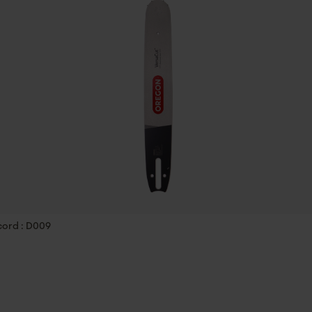
ID de session
Sauvegarder les préférences pour
traitement des données
Econda Tag Manager
Cookies statistiques
Propriété
Tranchant, Puissant
Econda Analytics
Limes 1ère moitié
5.5 mm
Mouseflow Web Analytics Tool
cord : D009
Fact-Finder Tracking
Maintien des limes
à partir de 10°
Cookies de performance et de