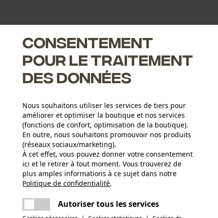
Consentement
pour le traitement
des données
Nous souhaitons utiliser les services de tiers pour
améliorer et optimiser la boutique et nos services
(fonctions de confort, optimisation de la boutique).
En outre, nous souhaitons promouvoir nos produits
(réseaux sociaux/marketing).
À cet effet, vous pouvez donner votre consentement
ici et le retirer à tout moment. Vous trouverez de
plus amples informations à ce sujet dans notre
Groupe dâge
Politique de confidentialité
partager
.
Une erreur s'est produite. Veuillez essayer
adulte
encore.
mail
Autoriser tous les services
Fiche technique du fabricant (PDF)
Épaisseur du matériau