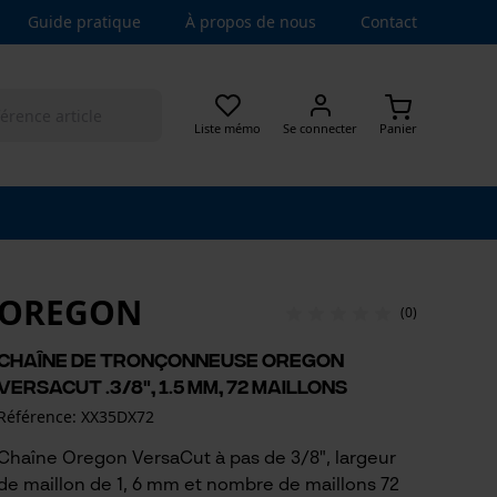
Guide pratique
À propos de nous
Contact
Liste mémo
Se connecter
Panier
OREGON
(0)
Chaîne de tronçonneuse Oregon
VersaCut .3/8", 1.5 mm, 72 maillons
Référence: XX35DX72
Chaîne Oregon VersaCut à pas de 3/8", largeur
de maillon de 1, 6 mm et nombre de maillons 72