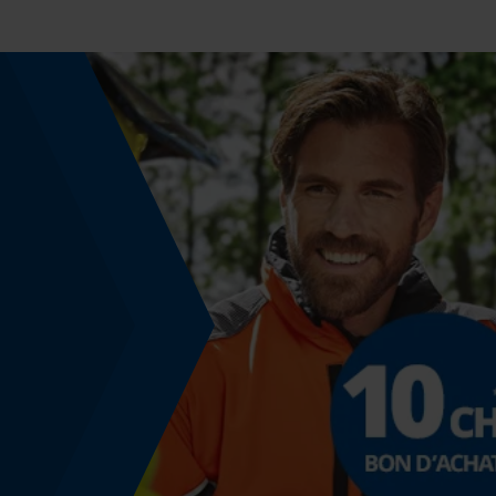
Fonction de hachage
Non
Épaisseur de coupe
1.5 mm
Angle de poitrine sécurisant
0.65 mm
Distance du limiteur de profondeur
0.65 mm
Épaisseur du propulseur / largeur de la rainure
0.058 in