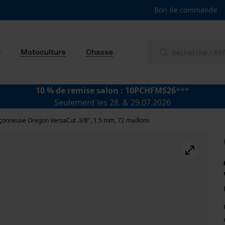
Bon de commande
r
Motoculture
Chasse
10 % de remise salon : 10PCHFMS26
***
Seulement les 28. & 29.07.2026
çonneuse Oregon VersaCut .3/8", 1.5 mm, 72 maillons