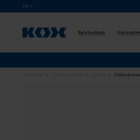
CH
Sylviculture
Harveste
Sylviculture
Chaînes et guides
Chaînes
Chaîne de tron