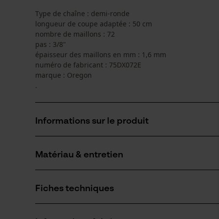
Type de chaîne : demi-ronde
longueur de coupe adaptée : 50 cm
nombre de maillons : 72
pas : 3/8"
épaisseur des maillons en mm : 1,6 mm
numéro de fabricant : 75DX072E
marque : Oregon
.
Informations sur le produit
Matériau & entretien
Détails du produit
Type dactivité
Fiches techniques
Ébrancher, Entretien des arbres, Scier, Abattage,
Matériau
Entretien du jardin
Fiche de données de sécurité du produit (PDF)
Matériau principal