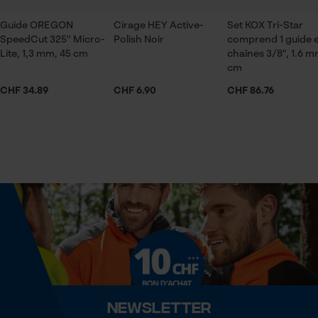
Sauvegarder les préférences
pour traitement des données
Saison
Guide OREGON
Cirage HEY Active-
Set KOX Tri-Star
Econda Tag Manager
SpeedCut 325'' Micro-
Articles pour toute l'année
Polish Noir
comprend 1 guide e
Lite, 1,3 mm, 45 cm
chaînes 3/8", 1.6 m
cm
CHF 34.89
Contenu de la livraison
CHF 6.90
CHF 86.76
Cookies statistiques
1 x Chaîne de tronçonneuse
Volume
0.34 dm³
Econda Analytics
Mouseflow Web Analytics Tool
Fact-Finder Tracking
Dimensions et taille
Angle de poitrine résultant
60 deg
Cookies de performance et de
fonctionnalité
Newsletter