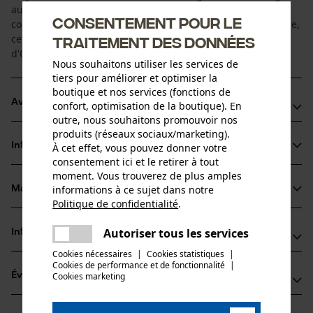
aux nouvelles gouges avec une meilleure éjection des
Consentement pour le
copeaux. Grâce à la nouvelle technologie d'affûtage en usine,
cette chaîne qui comptait déjà parmi les meilleures
traitement des données
d'Oregon, n'était encore jamais aussi puissante
Nous souhaitons utiliser les services de
tiers pour améliorer et optimiser la
boutique et nos services (fonctions de
Avantages du produit
confort, optimisation de la boutique). En
outre, nous souhaitons promouvoir nos
produits (réseaux sociaux/marketing).
La nouvelle forme des gouges et un design plus étroit
Informations sur le produit
À cet effet, vous pouvez donner votre
augmentent la vitesse et réduisent la consommation
consentement ici et le retirer à tout
énergétique
moment. Vous trouverez de plus amples
Grâce à la nouvelle forme des gouges : elles sont plus
informations à ce sujet dans notre
Matériau & entretien
Détails du produit
Politique de confidentialité
.
facile à limer, ont un tranchant plus durable et un meilleur
partager
marquage
Une erreur s'est produite. Veuillez
Type dactivité
Autoriser tous les services
Informations fabricant
partager
Matériau
Scier
Affûté et prêt à l'emploi dès le déballage grâce à une
essayer encore.
Cookies nécessaires
|
Cookies statistiques
|
nouvelle forme de gouges et une technologie d'affûtage
Fabricant
Cookies de performance et de fonctionnalité
mail
|
Matériau principal
Évaluations
Cookies marketing
(1)
Oregon Tool, Inc.
optimisée
Acier
Groupe dâge
4909 SE International Way
adulte
97222 Portland, États-Unis