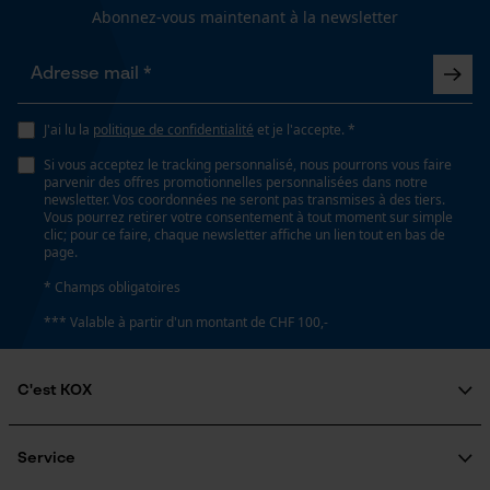
Longueur du rail
Abonnez-vous maintenant à la newsletter
45 cm
Loop54 Personalization
Page d'accueil personnalisée
Spécifications techniques
J'ai lu la
politique de confidentialité
et je l'accepte. *
Panier sauvegardé
Si vous acceptez le tracking personnalisé, nous pourrons vous faire
Lubrification automatique de la chaîne
Salutation personnelle
parvenir des offres promotionnelles personnalisées dans notre
Non
newsletter. Vos coordonnées ne seront pas transmises à des tiers.
Géo-IP et détection des
Vous pourrez retirer votre consentement à tout moment sur simple
utilisateurs
clic; pour ce faire, chaque newsletter affiche un lien tout en bas de
page.
Vidéos YouTube
Propriété
* Champs obligatoires
Tranchant, Longue durée de vie, Robuste, Haute
Google Maps
*** Valable à partir d'un montant de CHF 100,-
performance de coupe
Prise de contact par chat
C'est KOX
Estampage composant propulseur
Cookies marketing
95
Qui sommes-nous?
Engagement social
Service
Guide pratique