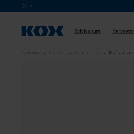
CH
Sylviculture
Harveste
Sylviculture
Chaînes et guides
Chaînes
Chaîne de tro