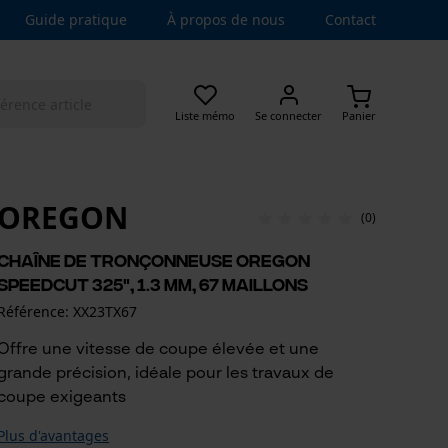
Guide pratique
À propos de nous
Contact
Liste mémo
Se connecter
Panier
OREGON
(0)
Chaîne de tronçonneuse Oregon
SpeedCut 325", 1.3 mm, 67 maillons
Référence: XX23TX67
Offre une vitesse de coupe élevée et une
grande précision, idéale pour les travaux de
coupe exigeants
Plus d'avantages