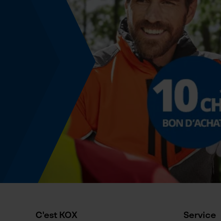
Inverseur de phase
Non
Épaisseur de coupe
1.3 mm
Angle de poitrine sécurisant
0.65 mm
Distance du limiteur de profondeur
0.65 mm
Épaisseur du propulseur / largeur de la rainure
0.05 in
C'est KOX
Service