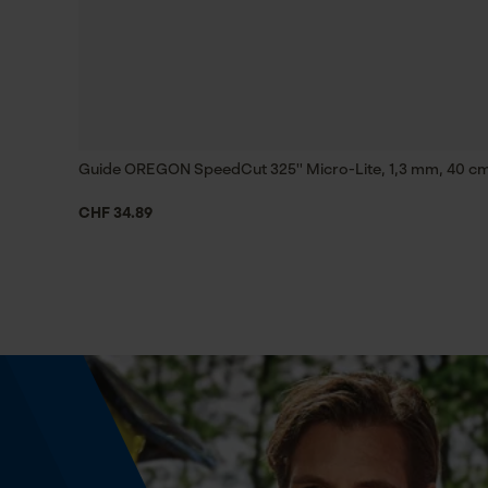
Spécifications techniques
Lubrification automatique de la chaîne
Non
Guide OREGON SpeedCut 325'' Micro-Lite, 1,3 mm, 40 c
CHF 34.89
Estampage composant propulseur
95
Limes 1ère moitié
4.8 mm
Maintien des limes
à partir de 10°