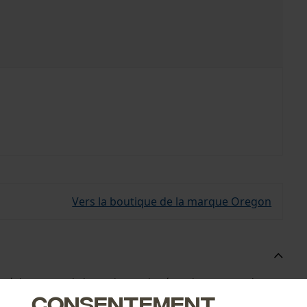
Vers la boutique de la marque Oregon
 réajustement de la tension, moins énergivore; tout cela
Consentement
 des copeaux. Grâce à la nouvelle technologie d'affûtage en