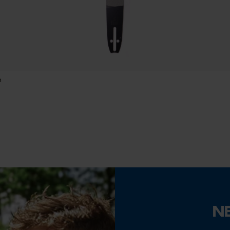
Econda Tag Manager
Cookies statistiques
Propriété
Tranchant, Longue durée de vie, Robuste, Haute
performance de coupe
m
Econda Analytics
Réglage Jolly
56 deg
Mouseflow Web Analytics Tool
Fact-Finder Tracking
Limes 2ème moitié
4.5 mm
Cookies de performance et de
fonctionnalité
Fonction de hachage
N
Non