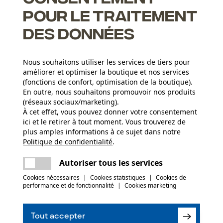
res d'Oregon, n'était encore jamais aussi puissante
pour le traitement
des données
Nous souhaitons utiliser les services de tiers pour
it augmentent la vitesse et réduisent la consommation
améliorer et optimiser la boutique et nos services
(fonctions de confort, optimisation de la boutique).
 facile à limer, ont un tranchant plus durable et un meilleur
En outre, nous souhaitons promouvoir nos produits
(réseaux sociaux/marketing).
À cet effet, vous pouvez donner votre consentement
ne nouvelle forme de gouges et une technologie d'affûtage
ici et le retirer à tout moment. Vous trouverez de
plus amples informations à ce sujet dans notre
Groupe dâge
Politique de confidentialité
partager
.
Une erreur s'est produite. Veuillez essayer
adulte
encore.
mail
Autoriser tous les services
Épaisseur du matériau
Cookies nécessaires
|
Cookies statistiques
|
Cookies de
(0)
1.3 mm
Nombre déléments propulseurs
performance et de fonctionnalité
|
Cookies marketing
67
Tout accepter
Recommander ce produit