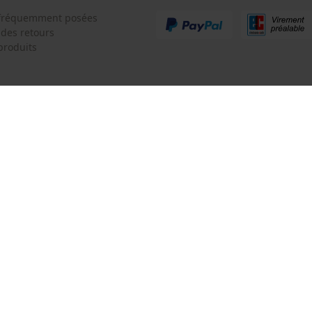
Tracking
 fréquemment posées
Survicate
 des retours
produits
Batterie incluse
 de contact
Oregon Tool GmbH
Batterie/piles non incluses
e de commande
KOX - Pour les Pros du Bois et de 
Motoculture
Siège social:
 contrat
Lise-Meitner-Str. 4
70736 Fellbach
Pas de magasin !
Adresse de retour:
Beim Erlenwäldchen 14/2
71522 Backnang