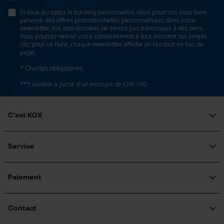
Lubrification automatique de la chaîne
Si vous acceptez le tracking personnalisé, nous pourrons vous faire
Page d'accueil personnalisée
Non
parvenir des offres promotionnelles personnalisées dans notre
newsletter. Vos coordonnées ne seront pas transmises à des tiers.
Panier sauvegardé
Vous pourrez retirer votre consentement à tout moment sur simple
clic; pour ce faire, chaque newsletter affiche un lien tout en bas de
Salutation personnelle
Estampage composant propulseur
page.
Géo-IP et détection des
25
utilisateurs
* Champs obligatoires
Vidéos YouTube
*** Valable à partir d'un montant de CHF 100,-
Réglage Jolly
Google Maps
55 deg
Prise de contact par chat
C'est KOX
Qui sommes-nous?
Limes 1ère moitié
Engagement social
Service
Cookies marketing
3.6 mm
Guide pratique
Questions fréquemment posées
KOX Harvester
Traitement des retours
Inscription à la newsletter
Paiement
Rappel de produits
Limes 2ème moitié
4.0 mm
Google Global Site Tag
Contact
Microsoft Advertising Universal