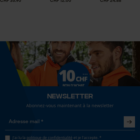
CHF 35.90
CHF 12.00
CHF 24.88
1 x Chaîne de tronçonneuse
Cookies statistiques
Volume
0.34 dm³
Econda Analytics
Dimensions et taille
Mouseflow Web Analytics Tool
Angle de poitrine résultant
Fact-Finder Tracking
60 deg
Newsletter
Longueur du rail
Cookies de performance et de
12 cm
Abonnez-vous maintenant à la newsletter
fonctionnalité
Spécifications techniques
J'ai lu la
politique de confidentialité
et je l'accepte. *
Loop54 Personalization