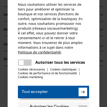
Nous souhaitons utiliser les services de
tiers pour améliorer et optimiser la
boutique et nos services (fonctions de
Informations sur le produit
confort, optimisation de la boutique). En
outre, nous souhaitons promouvoir nos
produits (réseaux sociaux/marketing).
Matériau & entretien
À cet effet, vous pouvez donner votre
Détails du produit
consentement ici et le retirer à tout
moment. Vous trouverez de plus amples
Type dactivité
Informations fabricant
informations à ce sujet dans notre
Matériau
Scier
Politique de confidentialité
.
Oregon Tool GmbH
partager
Matériau principal
Évaluations
(0)
Une erreur s'est produite. Veuillez
Lise-Meitner-Str. 4
Autoriser tous les services
Acier
partager
Groupe dâge
essayer encore.
70736 Fellbach, Allemagne
Cookies nécessaires
|
Cookies statistiques
|
adulte
E-mail: info@kox.eu
Cookies de performance et de fonctionnalité
mail
|
Cookies marketing
0
Des questions ?
(0)
Site web: www.kox.eu
Recommander ce produit
Épaisseur du matériau
Nos experts sont à votre disposition !
Tél.: + 49 711 300 33 200
1.3 mm
Poser une
Nombre de pièces
Filtrer par nombre détoiles
question
Tout accepter
1 pcs
Si vous avez des questions ou des problèmes avec le
produit ou si vous constatez des défauts, n'hésitez
Revêtement de surface
pas à nous contacter par téléphone au 044 283 6116
Autoriser les Cookies