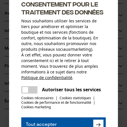
Consentement pour le
traitement des données
Avantages du produit
Nous souhaitons utiliser les services de
tiers pour améliorer et optimiser la
Marquage de l'angle d'affûtage sur le sommet des dents
Informations sur le produit
boutique et nos services (fonctions de
pour un affûtage correct
confort, optimisation de la boutique). En
Chaîne de tronçonneuse générant peu de vibrations et de
outre, nous souhaitons promouvoir nos
chocs retour
produits (réseaux sociaux/marketing).
Matériau & entretien
Détails du produit
À cet effet, vous pouvez donner votre
Idéale pour les ébrancheurs de cime et les tronçonneuses
consentement ici et le retirer à tout
à main
Type dactivité
moment. Vous trouverez de plus amples
Fiches techniques
Matériau
Scier
informations à ce sujet dans notre
Politique de confidentialité
.
Fiche de données de sécurité du produit (PDF)
partager
Matériau principal
Informations fabricant
Une erreur s'est produite. Veuillez
Acier
Autoriser tous les services
Groupe dâge
partager
essayer encore.
Oregon Tool GmbH
adulte
Cookies nécessaires
|
Cookies statistiques
|
Évaluations
(0)
Cookies de performance et de fonctionnalité
mail
|
Lise-Meitner-Str. 4
Cookies marketing
Épaisseur du matériau
70736 Fellbach, Allemagne
1.1 mm
E-mail: info@kox.eu
Nombre de pièces
0
Des questions ?
(0)
1 pcs
Site web: www.kox.eu
Recommander ce produit
Tout accepter