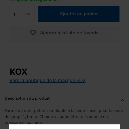
Ajouter au panier
Ajouter à la liste de favoris
KOX
Vers la boutique de la marque KOX
Description du produit
Forme de dent petite semblable à la semi-chisel pour largeur
de jauge 1,1 mm. Chaîne à coupe étroite économe en
puissance machine.