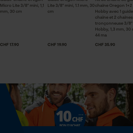
pour traitement des données
Micro Lite 3/8" mini, 1,1
Lite 3/8" mini, 1.1 mm, 30
chaîne Oregon 1+2
Contenu de la livraison
Econda Tag Manager
mm, 30 cm
cm
Hobby avec 1 guide
1 x Chaîne de tronçonneuse KOX
chaîne et 2 chaînes
tronçonneuse 3/8"
Hobby, 1,3 mm, 30 
Cookies statistiques
44 ma
Dimensions et taille
CHF 17.90
CHF 19.90
CHF 35.90
Angle de poitrine résultant
60 deg
Econda Analytics
Mouseflow Web Analytics Tool
Longueur du rail
30 cm
Fact-Finder Tracking
Spécifications techniques
Cookies de performance et de
fonctionnalité
Lubrification automatique de la chaîne
Non