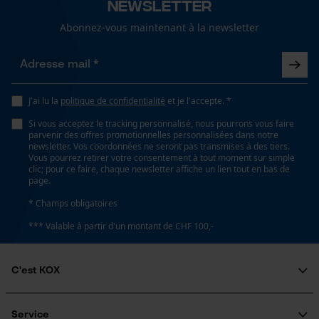
Newsletter
Abonnez-vous maintenant à la newsletter
Loop54 Personalization
Propriété
risque de recul réduit, Peu de vibrations
Page d'accueil personnalisée
Panier sauvegardé
J'ai lu la
politique de confidentialité
et je l'accepte. *
Salutation personnelle
Estampage composant propulseur
E1
Géo-IP et détection des
Si vous acceptez le tracking personnalisé, nous pourrons vous faire
utilisateurs
parvenir des offres promotionnelles personnalisées dans notre
newsletter. Vos coordonnées ne seront pas transmises à des tiers.
Vidéos YouTube
Vous pourrez retirer votre consentement à tout moment sur simple
clic; pour ce faire, chaque newsletter affiche un lien tout en bas de
Réglage Jolly
Google Maps
page.
60 deg
Prise de contact par chat
* Champs obligatoires
*** Valable à partir d'un montant de CHF 100,-
Limes 1ère moitié
4.5 mm
Cookies marketing
C'est KOX
Qui sommes-nous?
Limes 2ème moitié
Engagement social
Service