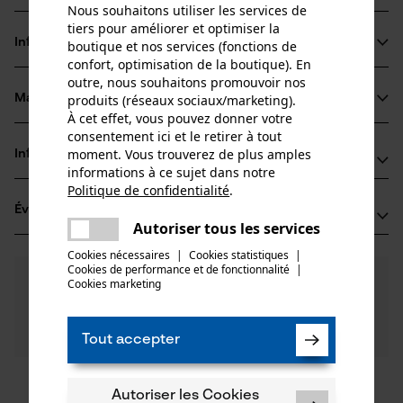
Nous souhaitons utiliser les services de
tiers pour améliorer et optimiser la
Informations sur le produit
boutique et nos services (fonctions de
confort, optimisation de la boutique). En
outre, nous souhaitons promouvoir nos
produits (réseaux sociaux/marketing).
Matériau & entretien
Détails du produit
À cet effet, vous pouvez donner votre
consentement ici et le retirer à tout
Type dactivité
moment. Vous trouverez de plus amples
Informations fabricant
Matériau
Scier
informations à ce sujet dans notre
Politique de confidentialité
.
Fabricant
partager
Matériau principal
Évaluations
(0)
Oregon Tool, Inc.
Une erreur s'est produite. Veuillez
Acier
Autoriser tous les services
Groupe dâge
4909 SE International Way
partager
essayer encore.
adulte
Cookies nécessaires
|
Cookies statistiques
|
97222 Portland, États-Unis
Cookies de performance et de fonctionnalité
mail
|
E-mail: info@kox.eu
0
Des questions ?
(0)
Recommander ce produit
Cookies marketing
Revêtement de surface
Nos experts sont à votre disposition !
Site web: -
Surface vernie
Poser une
Nombre de pièces
Tél.: + 32 1030 11 11
Filtrer par nombre détoiles
question
1 pcs
Tout accepter
Importateur
Oregon Tool Europe, S.A.
1
2
3
4
5
Autoriser les Cookies
Nombre déléments propulseurs