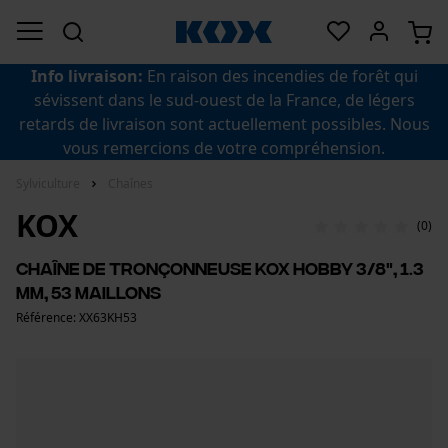
Info livraison:
En raison des incendies de forêt qui
sévissent dans le sud-ouest de la France, de légers
retards de livraison sont actuellement possibles. Nous
vous remercions de votre compréhension.
Sylviculture
Chaînes
KOX
(0)
Chaîne de tronçonneuse KOX hobby 3/8", 1.3
mm, 53 maillons
Référence: XX63KH53