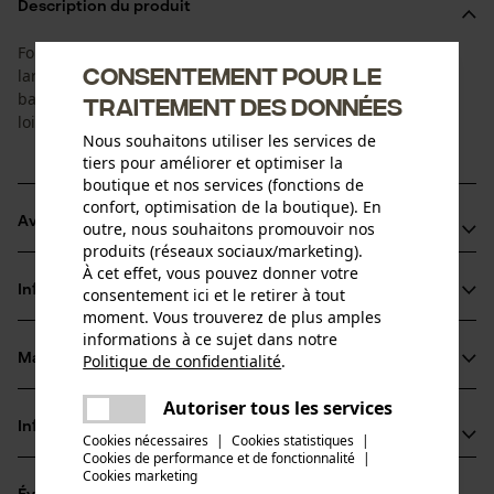
Description du produit
Forme de dente petite semblable à la semi-chisel pour
Consentement pour le
largeur de jauge 1,3 mm. Chaîne de tronçonneuse au profil
bas aux performances améliorées pour une utilisation de
traitement des données
loisir.
Nous souhaitons utiliser les services de
tiers pour améliorer et optimiser la
boutique et nos services (fonctions de
confort, optimisation de la boutique). En
Avantages du produit
outre, nous souhaitons promouvoir nos
produits (réseaux sociaux/marketing).
À cet effet, vous pouvez donner votre
Les limiteurs de profondeur biseautés en forme de rampe
Informations sur le produit
consentement ici et le retirer à tout
réduisent les chocs retour
moment. Vous trouverez de plus amples
Avec longue dent tranchante pour une durée de vie
informations à ce sujet dans notre
prolongée
Politique de confidentialité
.
Matériau & entretien
partager
Détails du produit
Idéale pour le bricolage de loisir et l'entretien des arbres
Une erreur s'est produite. Veuillez
Autoriser tous les services
partager
Type dactivité
essayer encore.
Informations fabricant
Cookies nécessaires
|
Cookies statistiques
|
Matériau
Scier
Cookies de performance et de fonctionnalité
mail
|
Oregon Tool GmbH
Cookies marketing
Matériau principal