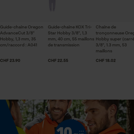
ID de session
artisanat, Viticulture, Arboriculture fruitière,
Sauvegarder les préférences
agriculture
pour traitement des données
Econda Tag Manager
Guide-chaîne Oregon
Guide-chaîne KOX Tri-
Chaîne de
AdvanceCut 3/8"
Star Hobby 3/8", 1,3
tronçonneuse Ore
Saison
Hobby, 1,3 mm, 35
mm, 40 cm, 55 maillons
Hobby super (carr
Articles pour toute l'année
cm/raccord : A041
de transmission
3/8", 1.3 mm, 53
Cookies statistiques
maillons
CHF 23.90
CHF 22.55
CHF 18.02
Contenu de la livraison
1 x Chaîne de tronçonneuse KOX
Econda Analytics
Dimensions et taille
Mouseflow Web Analytics Tool
Fact-Finder Tracking
Angle de poitrine résultant
60 deg
Cookies de performance et de
Longueur du rail