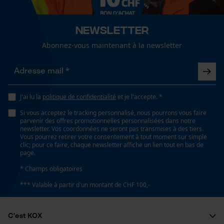
fonctionnalité
35 cm
Newsletter
Abonnez-vous maintenant à la newsletter
Spécifications techniques
Loop54 Personalization
Page d'accueil personnalisée
Lubrification automatique de la chaîne
Non
Panier sauvegardé
J'ai lu la
politique de confidentialité
et je l'accepte. *
Salutation personnelle
Si vous acceptez le tracking personnalisé, nous pourrons vous faire
Géo-IP et détection des
Propriété
parvenir des offres promotionnelles personnalisées dans notre
utilisateurs
risque de recul réduit, Longue durée de vie
newsletter. Vos coordonnées ne seront pas transmises à des tiers.
Vous pourrez retirer votre consentement à tout moment sur simple
Vidéos YouTube
clic; pour ce faire, chaque newsletter affiche un lien tout en bas de
page.
Google Maps
Estampage composant propulseur
* Champs obligatoires
Prise de contact par chat
E3
*** Valable à partir d'un montant de CHF 100,-
Cookies marketing
Réglage Jolly
C'est KOX
60 deg