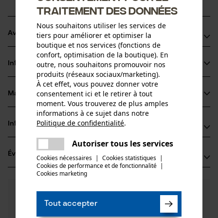
traitement des données
Nous souhaitons utiliser les services de
Avantages du produit
tiers pour améliorer et optimiser la
boutique et nos services (fonctions de
confort, optimisation de la boutique). En
La chaîne réduit les vibrations du dispositif de coupe
Informations sur le produit
outre, nous souhaitons promouvoir nos
Dents carrées très performantes
produits (réseaux sociaux/marketing).
Marquage de l'angle d'affûtage sur le sommet des dents
À cet effet, vous pouvez donner votre
pour un affûtage correct
consentement ici et le retirer à tout
Matériau & entretien
Détails du produit
moment. Vous trouverez de plus amples
informations à ce sujet dans notre
Type dactivité
Politique de confidentialité
.
Informations fabricant
partager
Matériau
Scier
Une erreur s'est produite. Veuillez
Autoriser tous les services
Oregon Tool GmbH
partager
Matériau principal
essayer encore.
Évaluations
(12)
Lise-Meitner-Str. 4
Cookies nécessaires
|
Cookies statistiques
|
Acier
Cookies de performance et de fonctionnalité
mail
|
Groupe dâge
70736 Fellbach, Allemagne
Cookies marketing
adulte
E-mail: info@kox.eu
4.8
Des questions ?
(12)
Site web: www.kox.eu
Recommander ce produit
Épaisseur du matériau
Nos experts sont à votre disposition !
Tél.: + 49 711 300 33 200
Tout accepter
1.6 mm
Poser une
Nombre de pièces