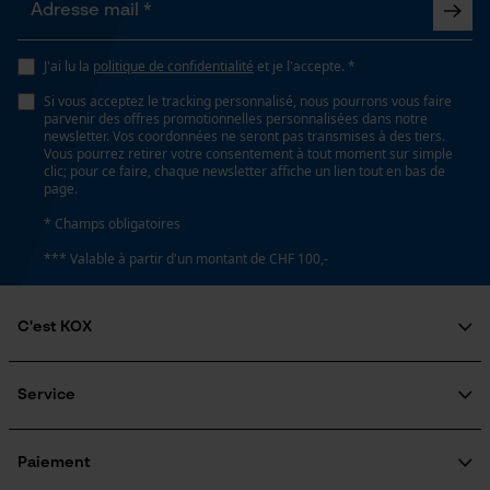
Non
Loop54 Personalization
J'ai lu la
politique de confidentialité
et je l'accepte. *
Page d'accueil personnalisée
Propriété
Si vous acceptez le tracking personnalisé, nous pourrons vous faire
Panier sauvegardé
Fiable, Haute performance de coupe
parvenir des offres promotionnelles personnalisées dans notre
newsletter. Vos coordonnées ne seront pas transmises à des tiers.
Salutation personnelle
Vous pourrez retirer votre consentement à tout moment sur simple
Géo-IP et détection des
clic; pour ce faire, chaque newsletter affiche un lien tout en bas de
utilisateurs
Estampage composant propulseur
page.
D6
Vidéos YouTube
* Champs obligatoires
Google Maps
*** Valable à partir d'un montant de CHF 100,-
Prise de contact par chat
Réglage Jolly
60 deg
C'est KOX
Qui sommes-nous?
Cookies marketing
Limes 1ère moitié
Engagement social
Service
5.5 mm
Guide pratique
Questions fréquemment posées
KOX Harvester
Traitement des retours
Inscription à la newsletter
Paiement
Rappel de produits
Google Global Site Tag