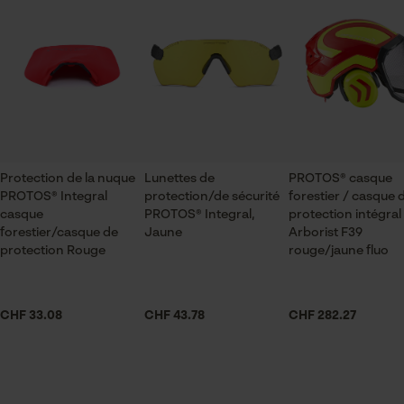
du fabricant.
Type de fermeture
Vérifier linstallation de cookies
Fermeture à clip
ID de session
Sauvegarder les préférences
pour traitement des données
Poids de larticle
Econda Tag Manager
960.0 g
Protection de la nuque
Lunettes de
PROTOS® casque
Système de ventilation
Cookies statistiques
PROTOS® Integral
protection/de sécurité
forestier / casque 
KlimaAIR
casque
PROTOS® Integral,
protection intégral
forestier/casque de
Jaune
Arborist F39
protection Rouge
rouge/jaune fluo
Secteur
exploitation minière, sylviculture, En plein air, villes et
Econda Analytics
communes, pompiers, jardinage et aménagement
CHF 33.08
CHF 43.78
CHF 282.27
Mouseflow Web Analytics Tool
paysager, Viticulture, Arboriculture fruitière,
Fact-Finder Tracking
agriculture