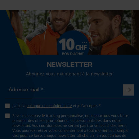
Détails des ouvertures daération
Cookies de performance et de
Aération occipitale, Aération de la tête, Aération du
fonctionnalité
haut de la tête
Détails de la fermeture
Loop54 Personalization
réglable par enclenchement, manipulation d'une
Page d'accueil personnalisée
seule main, à ouverture rapide
Newsletter
Panier sauvegardé
Abonnez-vous maintenant à la newsletter
Salutation personnelle
Détails de la visière
Géo-IP et détection des
interchangeable, utilisable d'une seule main,
utilisateurs
amovible
Vidéos YouTube
J'ai lu la
politique de confidentialité
et je l'accepte. *
Google Maps
Si vous acceptez le tracking personnalisé, nous pourrons vous faire
Saison
Prise de contact par chat
parvenir des offres promotionnelles personnalisées dans notre
Articles pour toute l'année
newsletter. Vos coordonnées ne seront pas transmises à des tiers.
Vous pourrez retirer votre consentement à tout moment sur simple
clic; pour ce faire, chaque newsletter affiche un lien tout en bas de