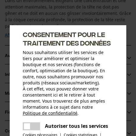
Dans un environnement exigeant une concentration et une
attention maximales, la protection de la tête ne doit pas
gêner et ne doit en aucun cas glisser involontairement. Grâce
à la coque cervicale profonde, la protection de la tête reste
parfaitement en place, même ...
Consentement pour le
Afficher plus
traitement des données
Nous souhaitons utiliser les services de
Avantages du produit
tiers pour améliorer et optimiser la
boutique et nos services (fonctions de
Parfait pour les travaux d'élagage / les élagueurs
confort, optimisation de la boutique). En
Informations sur le produit
outre, nous souhaitons promouvoir nos
Assise parfaite du casque, même en position inclinée et en
produits (réseaux sociaux/marketing).
travaillant au-dessus de la tête
À cet effet, vous pouvez donner votre
CrashAbsorber garantit une sécurité quintuple
Matériau & entretien
consentement ici et le retirer à tout
Détails du produit
moment. Vous trouverez de plus amples
informations à ce sujet dans notre
Type dactivité
Fiches techniques
Politique de confidentialité
.
Matériau
partager
Protéger
Une erreur s'est produite. Veuillez
Mode d'emploi (PDF)
Autoriser tous les services
partager
Détails de la doublure
essayer encore.
Compatibilité
Cookies nécessaires
|
Cookies statistiques
|
extractible