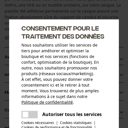
GoPro, une Virb ou un modèle similaire, sur votre casque. La
pastille 3M adhésive permanente sur le casque assure une
fixation absolument sûre du support de caméra et sécurise
votre Action-Cam. Un étrier supplémentaire sous le clapet
Consentement pour le
d’aération offre une grande ...
traitement des données
Afficher plus
Nous souhaitons utiliser les services de
tiers pour améliorer et optimiser la
boutique et nos services (fonctions de
Avantages du produit
confort, optimisation de la boutique). En
outre, nous souhaitons promouvoir nos
Montage simple et rapide
produits (réseaux sociaux/marketing).
Informations sur le produit
La visière peut toujours être ouverte normalement
À cet effet, vous pouvez donner votre
consentement ici et le retirer à tout
Le support pour casques Actioncam de PROTOS® est
moment. Vous trouverez de plus amples
compatible avec différents modèles Actioncam comme
Matériau & entretien
informations à ce sujet dans notre
Détails du produit
GoPro, Virb et bien d’autres encore.
Politique de confidentialité
.
partager
Groupe dâge
Compatibilité
Une erreur s'est produite. Veuillez
Autoriser tous les services
Matériau
adulte
partager
essayer encore.
Cookies nécessaires
|
Cookies statistiques
|
Matériau principal
Cookies de performance et de fonctionnalité
mail
|