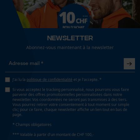
Cookies de performance et de
Inverseur de phase
fonctionnalité
Non
Coupe en biais
Newsletter
Non
Loop54 Personalization
Abonnez-vous maintenant à la newsletter
Page d'accueil personnalisée
Panier sauvegardé
Tension de chaîne sans outil
Non
Salutation personnelle
J'ai lu la
politique de confidentialité
et je l'accepte. *
Géo-IP et détection des
utilisateurs
Si vous acceptez le tracking personnalisé, nous pourrons vous faire
Remplacement de chaîne sans outil
parvenir des offres promotionnelles personnalisées dans notre
Vidéos YouTube
Non
newsletter. Vos coordonnées ne seront pas transmises à des tiers.
Vous pourrez retirer votre consentement à tout moment sur simple
Google Maps
clic; pour ce faire, chaque newsletter affiche un lien tout en bas de
page.
Prise de contact par chat
* Champs obligatoires
Énergie & performance
*** Valable à partir d'un montant de CHF 100,-
Indicateur de capacité de la batterie