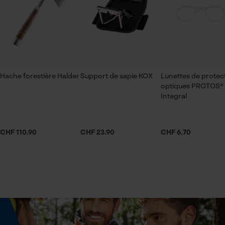
Vérifier linstallation de cookies
Volume
ID de session
1000 cm³
Sauvegarder les préférences
pour traitement des données
Econda Tag Manager
Spécifications techniques
Hache forestière Halder
Support de sapie KOX
Lunettes de protec
optiques PROTOS®
Lubrification automatique de la chaîne
Integral
Cookies statistiques
Non
CHF 110.90
CHF 23.90
CHF 6.70
Propriété
facile à installer
Econda Analytics
Mouseflow Web Analytics Tool
Fonction de hachage
Fact-Finder Tracking
Non