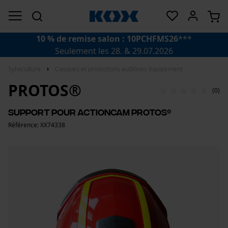
10 % de remise salon : 10PCHFMS26
***
Seulement les 28. & 29.07.2026
Sylviculture
Casques et protections auditives équipement
PROTOS®
(0)
Support pour Actioncam PROTOS®
Référence: XX74338