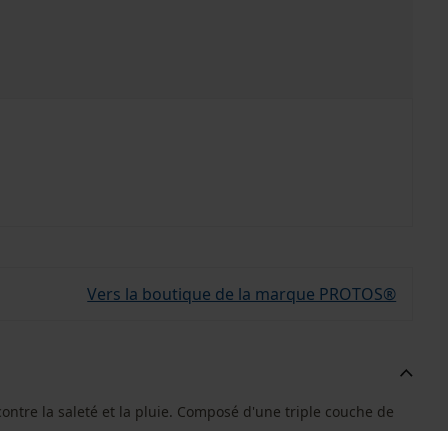
Vers la boutique de la marque PROTOS®
ontre la saleté et la pluie. Composé d'une triple couche de