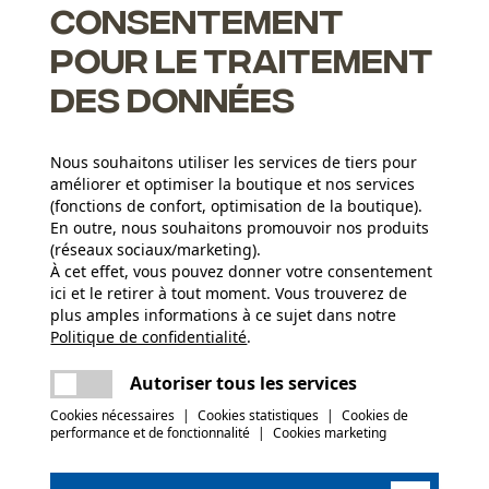
Consentement
pour le traitement
des données
Nous souhaitons utiliser les services de tiers pour
ment
améliorer et optimiser la boutique et nos services
(fonctions de confort, optimisation de la boutique).
En outre, nous souhaitons promouvoir nos produits
(réseaux sociaux/marketing).
À cet effet, vous pouvez donner votre consentement
Groupe dâge
ici et le retirer à tout moment. Vous trouverez de
adulte
plus amples informations à ce sujet dans notre
Politique de confidentialité
partager
.
Une erreur s'est produite. Veuillez essayer
Composition du matériau
encore.
SympaTex
Poids de larticle
mail
Autoriser tous les services
36.0 g
Cookies nécessaires
|
Cookies statistiques
|
Cookies de
performance et de fonctionnalité
|
Cookies marketing
(0)
Saison