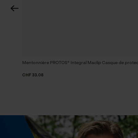
Coupe en biais
Non
Remplacement de chaîne sans outil
Non
Mentonnière PROTOS® Integral Maclip Casque de protec
Énergie & performance
CHF 33.08
Indicateur de capacité de la batterie
Non
Fonction powerbank
Non