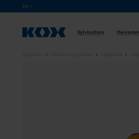
CH
Sylviculture
Harveste
Sylviculture
Vêtements et protection
Équipement
Casq