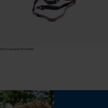
Econda Tag Manager
Tension de chaîne sans outil
Non
Cookies statistiques
tion/casque forestier
Econda Analytics
Mouseflow Web Analytics Tool
Batterie incluse
Fact-Finder Tracking
Batterie/piles non incluses
Cookies de performance et de
fonctionnalité