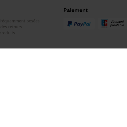
Microsoft Advertising Universal Event
Tracking
Paiement
Survicate
 fréquemment posées
 des retours
produits
 de contact
Oregon Tool GmbH
e de commande
KOX - Pour les Pros du Bois et de 
Motoculture
Siège social:
 contrat
Lise-Meitner-Str. 4
70736 Fellbach
Pas de magasin !
Adresse de retour: