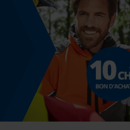
Coloris
Couleur
orange
Montage et fixation
Consigne de montage
Convient aux combinaisons de protection de la
tête PROTOS® Integral Forest.
Informations réglementaires
Les informations figurant sur l'étiquette du pr
Normes
EN 343