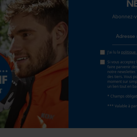
N
Loop54 Personalization
Abonnez-vo
Page d'accueil personnalisée
Panier sauvegardé
Salutation personnelle
Géo-IP et détection des utilisateurs
J'ai lu la
politique
Vidéos YouTube
Si vous acceptez 
Google Maps
faire parvenir d
notre newsletter
Prise de contact par chat
des tiers. Vous p
moment sur simple
un lien tout en b
* Champs obligat
Cookies marketing
*** Valable à par
oduit doivent toujours être respectées.
Google Global Site Tag