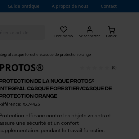
Guide pratique
À propos de nous
Contact
Liste mémo
Se connecter
Panier
tegral casque forestier/casque de protection orange
PROTOS®
(0)
Protection de la nuque PROTOS®
Integral casque forestier/casque de
protection orange
Référence: XX74425
Protection efficace contre les objets volants et
assure une sécurité et un confort
supplémentaires pendant le travail forestier.