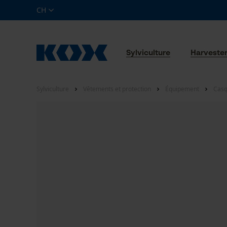
CH
Sylviculture
Harveste
Sylviculture
Vêtements et protection
Équipement
Casq