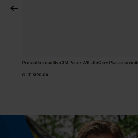
Coupe en biais
Non
Remplacement de chaîne sans outil
Non
Protection auditive 3M Peltor WS LiteCom Plus avec radio
Énergie & performance
CHF 1390.00
Indicateur de capacité de la batterie
Non
Fonction powerbank
Non