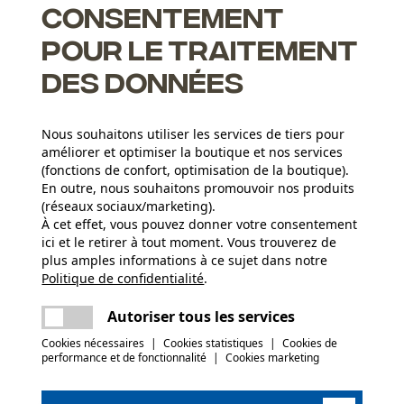
Consentement
pour le traitement
des données
ntegral
Nous souhaitons utiliser les services de tiers pour
améliorer et optimiser la boutique et nos services
(fonctions de confort, optimisation de la boutique).
En outre, nous souhaitons promouvoir nos produits
(réseaux sociaux/marketing).
À cet effet, vous pouvez donner votre consentement
Groupe dâge
ici et le retirer à tout moment. Vous trouverez de
adulte
plus amples informations à ce sujet dans notre
Politique de confidentialité
partager
.
Une erreur s'est produite. Veuillez essayer
encore.
Poids de larticle
mail
Autoriser tous les services
66.0 g
Cookies nécessaires
|
Cookies statistiques
|
Cookies de
performance et de fonctionnalité
|
Cookies marketing
(0)
Saison