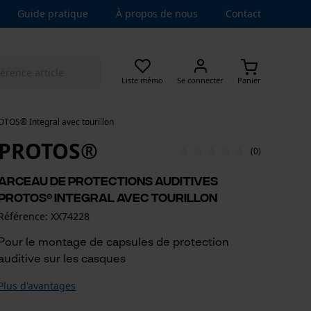
Guide pratique
À propos de nous
Contact
Liste mémo
Se connecter
Panier
OTOS® Integral avec tourillon
PROTOS®
(0)
Arceau de protections auditives
PROTOS® Integral avec tourillon
Référence: XX74228
Pour le montage de capsules de protection
auditive sur les casques
Plus d'avantages