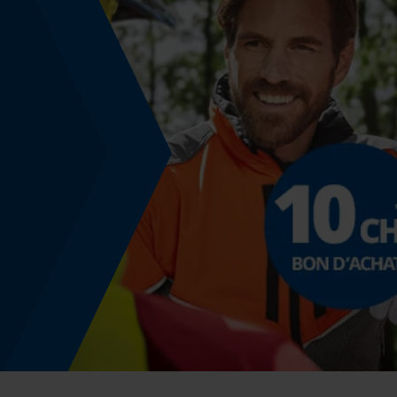
Coloris
Couleur
noir
Montage et fixation
Type de fixation
coincer
Identification du produit
EAN
9008829130183