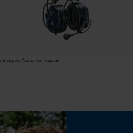
Econda Tag Manager
Tension de chaîne sans outil
Non
Cookies statistiques
 Bleu pour fixation sur casque
Econda Analytics
Mouseflow Web Analytics Tool
Batterie incluse
Fact-Finder Tracking
Batterie/piles non incluses
Cookies de performance et de
fonctionnalité