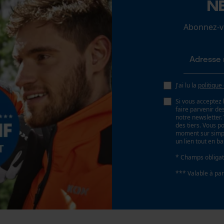
N
Loop54 Personalization
Abonnez-vo
Page d'accueil personnalisée
Panier sauvegardé
Salutation personnelle
Géo-IP et détection des utilisateurs
J'ai lu la
politique
Vidéos YouTube
Si vous acceptez 
Consigne de montage
Google Maps
faire parvenir d
Convient aux combinaisons de protection de la
notre newsletter
Prise de contact par chat
des tiers. Vous p
tête PROTOS® Integral Forest.
moment sur simple
un lien tout en b
* Champs obligat
Cookies marketing
*** Valable à par
Google Global Site Tag