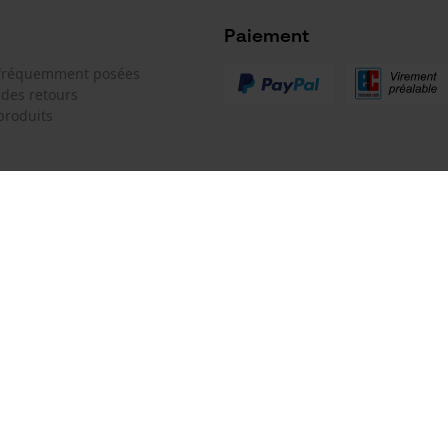
Microsoft Advertising Universal Event
Tracking
Paiement
Survicate
 fréquemment posées
 des retours
produits
 de contact
Oregon Tool GmbH
e de commande
KOX - Pour les Pros du Bois et de 
Motoculture
Siège social:
 contrat
Lise-Meitner-Str. 4
70736 Fellbach
Pas de magasin !
Adresse de retour: