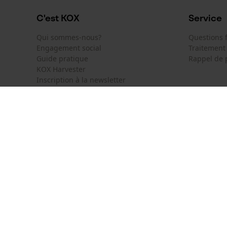
C'est KOX
Service
Qui sommes-nous?
Questions
Engagement social
Traitement
Guide pratique
Rappel de 
KOX Harvester
Inscription à la newsletter
KOX International
Contact
Deutschland
France
Formulaire
Österreich
Schweiz
Formulair
Belgique
België
Newsletter
Nederland
Résilier le