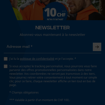
Largeur du sabot
Cookies de performance et de
étroit, normal, large
fonctionnalité
Supplément classe de sécurité des chaussures
Newsletter
SB, SRC, HRO, HI, WRU, E, WR, CI, FO
Loop54 Personalization
Abonnez-vous maintenant à la newsletter
Page d'accueil personnalisée
Panier sauvegardé
Dimensions et taille
Salutation personnelle
Hauteur du talon
J'ai lu la
politique de confidentialité
et je l'accepte. *
Géo-IP et détection des
5 cm
utilisateurs
Si vous acceptez le tracking personnalisé, nous pourrons vous faire
parvenir des offres promotionnelles personnalisées dans notre
Vidéos YouTube
newsletter. Vos coordonnées ne seront pas transmises à des tiers.
Vous pourrez retirer votre consentement à tout moment sur simple
Google Maps
Hauteur de la tige
clic; pour ce faire, chaque newsletter affiche un lien tout en bas de
cheville
page.
Prise de contact par chat
* Champs obligatoires
*** Valable à partir d'un montant de CHF 100,-
Longueur de la tige