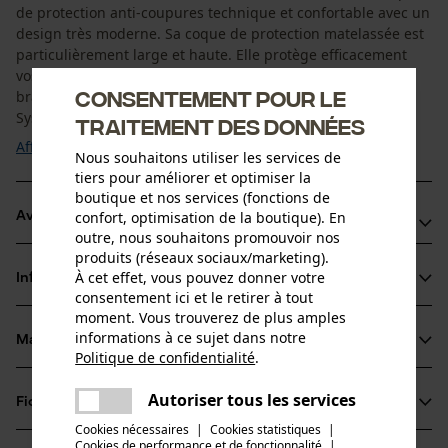
de protection anti-coupures technique et confortable avec un
design très moderne. Sa coque de protection matelassée est
particulièrement large et haute. Elle protège efficacement
vos pieds en cas de chute d'objets lourds comme p. ex. des
Consentement pour le
branches. Grâce au système de laçage Haix „2-Zone Lacing
System“, vous pouvez ...
traitement des données
Afficher plus
Nous souhaitons utiliser les services de
tiers pour améliorer et optimiser la
boutique et nos services (fonctions de
confort, optimisation de la boutique). En
Avantages du produit
outre, nous souhaitons promouvoir nos
produits (réseaux sociaux/marketing).
Respirant et étanche grâce à la performance Gore-Tex
À cet effet, vous pouvez donner votre
Informations sur le produit
Confort climatisé pour toutes les saisons et de forte
consentement ici et le retirer à tout
sollicitation
moment. Vous trouverez de plus amples
informations à ce sujet dans notre
Semelle Vibram, résistante à l'abrasion et antidérapante
Matériau & entretien
Détails du produit
Politique de confidentialité
.
partager
Une erreur s'est produite. Veuillez
Type dactivité
Autoriser tous les services
Fiches techniques
partager
essayer encore.
Matériau
Protéger, Travailler, Éviter les accidents
Cookies nécessaires
|
Cookies statistiques
|
Fiche de données de sécurité du produit (PDF)
Cookies de performance et de fonctionnalité
mail
|